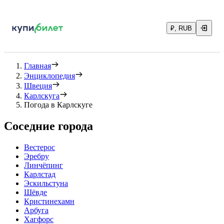
₽, RUB
Главная
Энциклопедия
Швеция
Карлскуга
Погода в Карлскуге
Соседние города
Вестерос
Эребру
Линчёпинг
Карлстад
Эскильстуна
Шёвде
Кристинехамн
Арбуга
Хагфорс