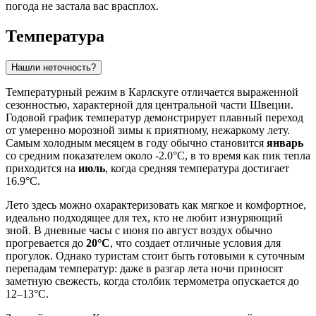
погода не застала вас врасплох.
Температура
Нашли неточность?
Температурный режим в Карлскуге отличается выраженной
сезонностью, характерной для центральной части Швеции.
Годовой график температур демонстрирует плавный переход
от умеренно морозной зимы к приятному, нежаркому лету.
Самым холодным месяцем в году обычно становится
январь
со средним показателем около -2.0°C, в то время как пик тепла
приходится на
июль
, когда средняя температура достигает
16.9°C.
Лето здесь можно охарактеризовать как мягкое и комфортное,
идеально подходящее для тех, кто не любит изнуряющий
зной. В дневные часы с июня по август воздух обычно
прогревается до
20°C
, что создает отличные условия для
прогулок. Однако туристам стоит быть готовыми к суточным
перепадам температур: даже в разгар лета ночи приносят
заметную свежесть, когда столбик термометра опускается до
12–13°C.