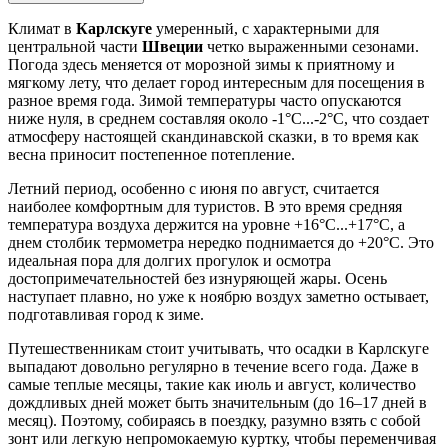
Климат в
Карлскуге
умеренный, с характерными для
центральной части
Швеции
четко выраженными сезонами.
Погода здесь меняется от морозной зимы к приятному и
мягкому лету, что делает город интересным для посещения в
разное время года. Зимой температуры часто опускаются
ниже нуля, в среднем составляя около -1°C...-2°C, что создает
атмосферу настоящей скандинавской сказки, в то время как
весна приносит постепенное потепление.
Летний период, особенно с июня по август, считается
наиболее комфортным для туристов. В это время средняя
температура воздуха держится на уровне +16°C...+17°C, а
днем столбик термометра нередко поднимается до +20°C. Это
идеальная пора для долгих прогулок и осмотра
достопримечательностей без изнуряющей жары. Осень
наступает плавно, но уже к ноябрю воздух заметно остывает,
подготавливая город к зиме.
Путешественникам стоит учитывать, что осадки в Карлскуге
выпадают довольно регулярно в течение всего года. Даже в
самые теплые месяцы, такие как июль и август, количество
дождливых дней может быть значительным (до 16–17 дней в
месяц). Поэтому, собираясь в поездку, разумно взять с собой
зонт или легкую непромокаемую куртку, чтобы переменчивая