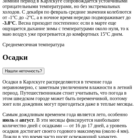
Зимний период в Карлскуге сопровождается устойчивыми
отрицательными температурами, но без экстремальных
холодов. С декабря по февраль средние значения колеблются
от -1°C до -2°C, а в ночное время нередко подмораживает до
-3.8°C
. Весна приходит постепенно: если в марте еще
ощущается дыхание зимы с температурами около нуля, то к
маю воздух уже прогревается до комфортных 15°C днем.
Среднемесячная температура
Осадки
Нашли неточность?
Осадки в Карлскуге распределяются в течение года
неравномерно, с заметным увеличением влажности в летний
период. Путешественникам стоит учитывать, что погода в
этом шведском городе может быть переменчивой, поэтому
зонт или дождевик могут пригодиться даже в теплые месяцы.
Самым дождливым временем года является лето, особенно
июль
и
август
. В эти месяцы фиксируется наибольшее
количество дней с осадками — от 16 до 17 дней, а уровень
осадков достигает своего годового максимума (около 4 мм).
Дожди в это время часто носят освежающий характер,