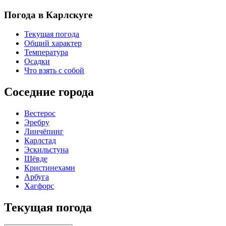
Погода в Карлскуге
Текущая погода
Общий характер
Температура
Осадки
Что взять с собой
Соседние города
Вестерос
Эребру
Линчёпинг
Карлстад
Эскильстуна
Шёвде
Кристинехамн
Арбуга
Хагфорс
Текущая погода