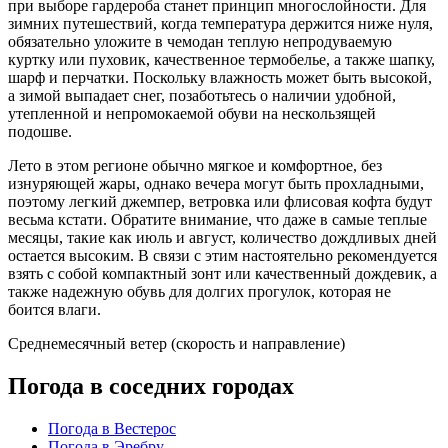
при выборе гардероба станет принцип многослойности. Для
зимних путешествий, когда температура держится ниже нуля,
обязательно уложите в чемодан теплую непродуваемую
куртку или пуховик, качественное термобелье, а также шапку,
шарф и перчатки. Поскольку влажность может быть высокой,
а зимой выпадает снег, позаботьтесь о наличии удобной,
утепленной и непромокаемой обуви на нескользящей
подошве.
Лето в этом регионе обычно мягкое и комфортное, без
изнуряющей жары, однако вечера могут быть прохладными,
поэтому легкий джемпер, ветровка или флисовая кофта будут
весьма кстати. Обратите внимание, что даже в самые теплые
месяцы, такие как июль и август, количество дождливых дней
остается высоким. В связи с этим настоятельно рекомендуется
взять с собой компактный зонт или качественный дождевик, а
также надежную обувь для долгих прогулок, которая не
боится влаги.
Среднемесячный ветер (скорость и направление)
Погода в соседних городах
Погода в Вестерос
Погода в Эребру