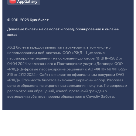
© 2011–2026 Купибилет
Дешевые билеты на самолет и поезд, бронирование и онлайн-
заказ
Ж/Д билеты предоставляются партнёрами, в том числе с
использованием веб-системы ООО «РЖД – Цифровые
пассажирские решения» на основании договора № ЦПР-1282 от
04.04.2024 заключенного с Поставщиком услуг и Договора ООО
«РЖД-Цифровые пассажирские решения» с АО «ФПК» № ФПК-22-
316 от 27.12.2022 г. Сайт не является официальным ресурсом ОАО
«РЖД». Стоимость билетов включает сервисный сбор. Итоговая
цена отображена на экране подтверждения покупки. По вопросам
рассмотрения обращений, жалоб, претензий граждан о
возмещении убытков просим обращаться в Службу Заботы.