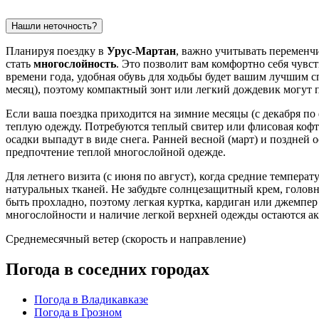
Нашли неточность?
Планируя поездку в
Урус-Мартан
, важно учитывать переменч
стать
многослойность
. Это позволит вам комфортно себя чувс
времени года, удобная обувь для ходьбы будет вашим лучшим сп
месяц), поэтому компактный зонт или легкий дождевик могут п
Если ваша поездка приходится на зимние месяцы (с декабря по 
теплую одежду. Потребуются теплый свитер или флисовая кофта
осадки выпадут в виде снега. Ранней весной (март) и поздней о
предпочтение теплой многослойной одежде.
Для летнего визита (с июня по август), когда средние темпера
натуральных тканей. Не забудьте солнцезащитный крем, голов
быть прохладно, поэтому легкая куртка, кардиган или джемпер 
многослойности и наличие легкой верхней одежды остаются а
Среднемесячный ветер (скорость и направление)
Погода в соседних городах
Погода в Владикавказе
Погода в Грозном