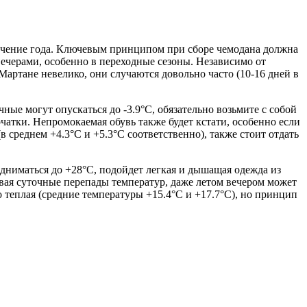
течение года. Ключевым принципом при сборе чемодана должна
вечерами, особенно в переходные сезоны. Независимо от
Мартане невелико, они случаются довольно часто (10-16 дней в
ные могут опускаться до -3.9°C, обязательно возьмите с собой
чатки. Непромокаемая обувь также будет кстати, особенно если
в среднем +4.3°C и +5.3°C соответственно), также стоит отдать
одниматься до +28°C, подойдет легкая и дышащая одежда из
ывая суточные перепады температур, даже летом вечером может
о теплая (средние температуры +15.4°C и +17.7°C), но принцип