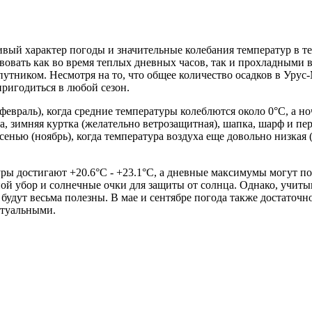
ивый характер погоды и значительные колебания температур в 
твовать как во время теплых дневных часов, так и прохладными 
утником. Несмотря на то, что общее количество осадков в Урус-
ригодиться в любой сезон.
февраль), когда средние температуры колеблются около 0°C, а ноч
, зимняя куртка (желательно ветрозащитная), шапка, шарф и пер
сенью (ноябрь), когда температура воздуха еще довольно низкая (
туры достигают +20.6°C - +23.1°C, а дневные максимумы могут п
ной убор и солнечные очки для защиты от солнца. Однако, учит
будут весьма полезны. В мае и сентябре погода также достаточн
ктуальными.