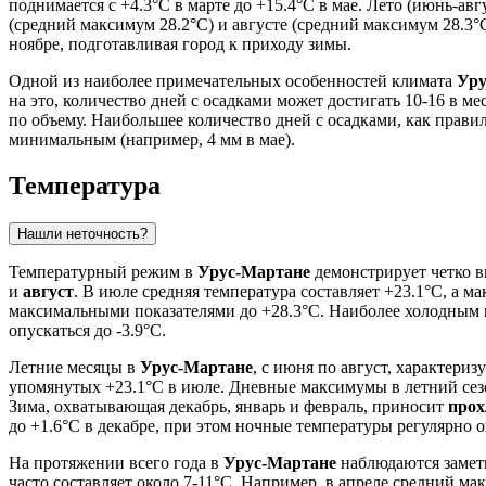
поднимается с +4.3°C в марте до +15.4°C в мае. Лето (июнь-ав
(средний максимум 28.2°C) и августе (средний максимум 28.3°
ноябре, подготавливая город к приходу зимы.
Одной из наиболее примечательных особенностей климата
Уру
на это, количество дней с осадками может достигать 10-16 в мес
по объему. Наибольшее количество дней с осадками, как прави
минимальным (например, 4 мм в мае).
Температура
Нашли неточность?
Температурный режим в
Урус-Мартане
демонстрирует четко 
и
август
. В июле средняя температура составляет +23.1°C, а м
максимальными показателями до +28.3°C. Наиболее холодным 
опускаться до -3.9°C.
Летние месяцы в
Урус-Мартане
, с июня по август, характери
упомянутых +23.1°C в июле. Дневные максимумы в летний сезон
Зима, охватывающая декабрь, январь и февраль, приносит
про
до +1.6°C в декабре, при этом ночные температуры регулярно о
На протяжении всего года в
Урус-Мартане
наблюдаются замет
часто составляет около 7-11°C. Например, в апреле средний ма