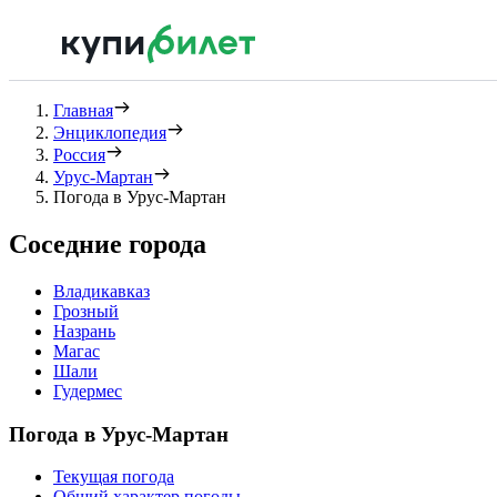
Главная
Энциклопедия
Россия
Урус-Мартан
Погода в Урус-Мартан
Соседние города
Владикавказ
Грозный
Назрань
Магас
Шали
Гудермес
Погода в Урус-Мартан
Текущая погода
Общий характер погоды