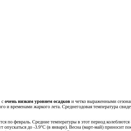
й с
очень низким уровнем осадков
и четко выраженными сезонам
лого и временами жаркого лета. Среднегодовая температура свид
лится по февраль. Средние температуры в этот период колеблются
ут опускаться до -3.9°C (в январе). Весна (март-май) приносит п