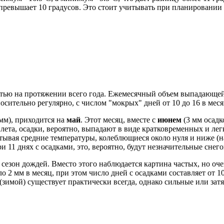
 превышает 10 градусов. Это стоит учитывать при планировании
тью на протяжении всего года. Ежемесячный объем выпадающей вл
осительно регулярно, с числом "мокрых" дней от 10 до 16 в меся
 мм), приходится на
май
. Этот месяц, вместе с
июнем
(3 мм осадк
ла лета, осадки, вероятно, выпадают в виде кратковременных и 
тывая средние температуры, колеблющиеся около нуля и ниже (на
 при 11 днях с осадками, это, вероятно, будут незначительные сне
сезон дождей. Вместо этого наблюдается картина частых, но оче
о 2 мм в месяц, при этом число дней с осадками составляет от 1
(зимой) существует практически всегда, однако сильные или зат