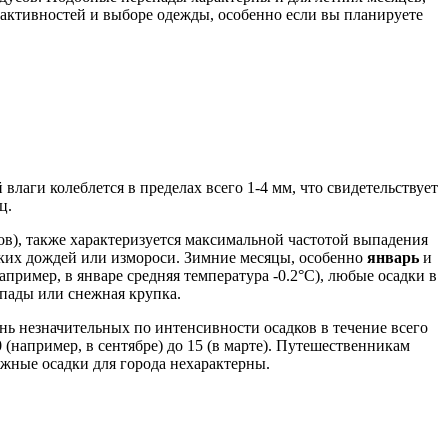
 активностей и выборе одежды, особенно если вы планируете
аги колеблется в пределах всего 1-4 мм, что свидетельствует
ц.
ов), также характеризуется максимальной частотой выпадения
легких дождей или измороси. Зимние месяцы, особенно
январь
и
пример, в январе средняя температура -0.2°C), любые осадки в
гопады или снежная крупка.
нь незначительных по интенсивности осадков в течение всего
0 (например, в сентябре) до 15 (в марте). Путешественникам
яжные осадки для города нехарактерны.