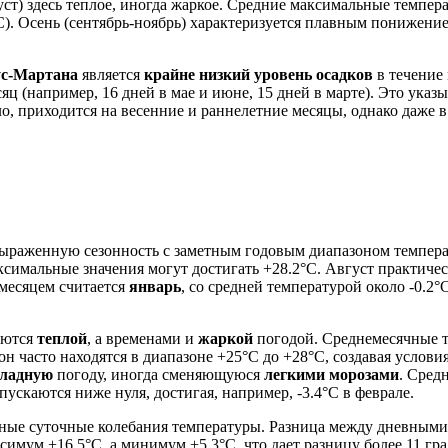
густ) здесь теплое, иногда жаркое. Средние максимальные темпер
C). Осень (сентябрь-ноябрь) характеризуется плавным понижением
с-Мартана
является
крайне низкий уровень осадков
в течение 
яц (например, 16 дней в мае и июне, 15 дней в марте). Это указы
ло, приходится на весенние и раннелетние месяцы, однако даже
выраженную сезонность с заметным годовым диапазоном темпе
аксимальные значения могут достигать +28.2°C. Август практичес
месяцем считается
январь
, со средней температурой около -0.2
зуются
теплой
, а временами и
жаркой
погодой. Среднемесячные т
 часто находятся в диапазоне +25°C до +28°C, создавая услови
хладную
погоду, иногда сменяющуюся
легкими морозами
. Сред
пускаются ниже нуля, достигая, например, -3.4°C в феврале.
ные суточные колебания температуры. Разница между дневны
ксимум +16.5°C, а минимум +5.3°C, что дает разницу более 11 г