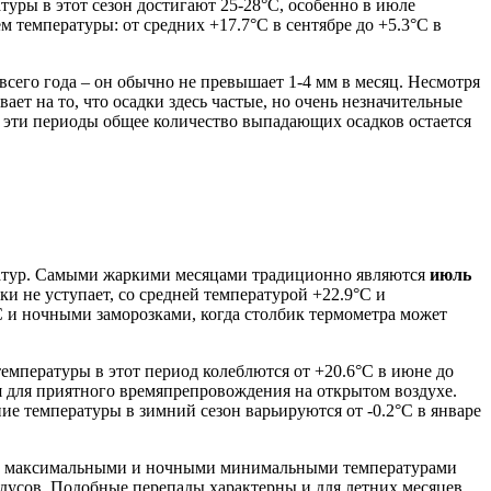
атуры в этот сезон достигают 25-28°C, особенно в июле
 температуры: от средних +17.7°C в сентябре до +5.3°C в
всего года – он обычно не превышает 1-4 мм в месяц. Несмотря
вает на то, что осадки здесь частые, но очень незначительные
 в эти периоды общее количество выпадающих осадков остается
ратур. Самыми жаркими месяцами традиционно являются
июль
ки не уступает, со средней температурой +22.9°C и
°C и ночными заморозками, когда столбик термометра может
емпературы в этот период колеблются от +20.6°C в июне до
я для приятного времяпрепровождения на открытом воздухе.
ние температуры в зимний сезон варьируются от -0.2°C в январе
ми максимальными и ночными минимальными температурами
радусов. Подобные перепады характерны и для летних месяцев,