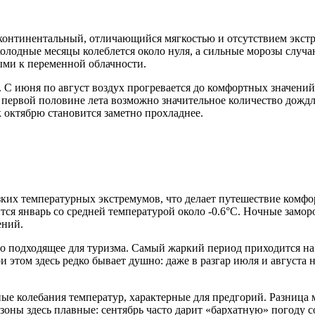
континентальный, отличающийся мягкостью и отсутствием экстр
олодные месяцы колеблется около нуля, а сильные морозы случа
ыми к переменной облачности.
С июня по август воздух прогревается до комфортных значений,
в первой половине лета возможно значительное количество дождл
к октябрю становится заметно прохладнее.
езких температурных экстремумов, что делает путешествие комф
я январь со средней температурой около -0.6°C. Ночные заморо
ений.
 подходящее для туризма. Самый жаркий период приходится на ав
этом здесь редко бывает душно: даже в разгар июля и августа н
ые колебания температур, характерные для предгорий. Разница
езоны здесь плавные: сентябрь часто дарит «бархатную» погоду 