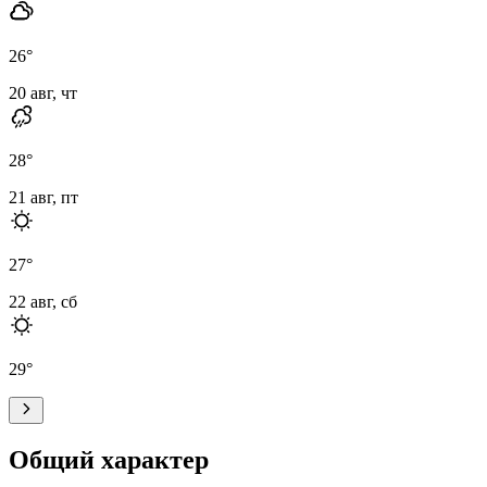
26
°
20 авг, чт
28
°
21 авг, пт
27
°
22 авг, сб
29
°
Общий характер