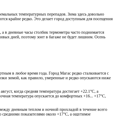
емальных температурных перепадов. Зима здесь довольно
ются крайне редко. Это делает город доступным для посещения
 а в дневные часы столбик термометра часто поднимается
ивых дней, поэтому зонт в багаже не будет лишним. Осень
ортным в любое время года. Город
Магас
редко сталкивается с
зки зимой, как правило, умеренные и редко опускаются ниже
густ, когда средняя температура достигает +22.1°C, а
очная температура опускается до комфортных +16... +17°C,
 между дневным теплом и ночной прохладой в течение всего
со средними показателями около +17°C, а ощутимое