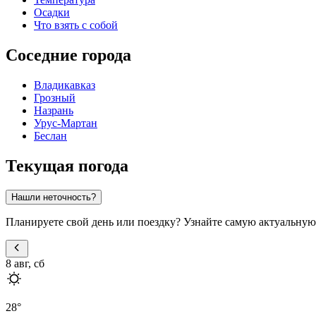
Осадки
Что взять с собой
Соседние города
Владикавказ
Грозный
Назрань
Урус-Мартан
Беслан
Текущая погода
Нашли неточность?
Планируете свой день или поездку? Узнайте самую актуальну
8 авг, сб
28
°