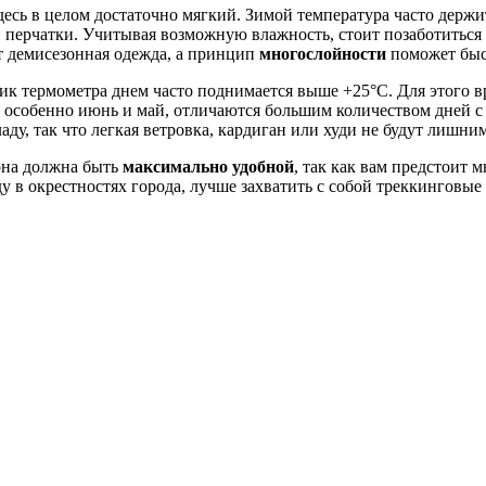
здесь в целом достаточно мягкий. Зимой температура часто держ
и перчатки. Учитывая возможную влажность, стоит позаботиться
т демисезонная одежда, а принцип
многослойности
поможет быст
ик термометра днем часто поднимается выше +25°C. Для этого в
 особенно июнь и май, отличаются большим количеством дней с 
ду, так что легкая ветровка, кардиган или худи не будут лишни
 она должна быть
максимально удобной
, так как вам предстоит 
 в окрестностях города, лучше захватить с собой треккинговые