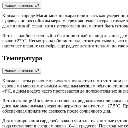
Нашли неточность?
Климат в городе
Магас
можно охарактеризовать как умеренно-
щадящая по российским меркам: средняя температура в самые х
даже в низкий сезон, хотя путешественникам стоит быть готов
Лето — наиболее теплый и благоприятный период для поездки. 
выше +27°C. Несмотря на обилие тепла, стоит учитывать, что 
наступает плавно: сентябрь еще радует летним теплом, но уже 
Температура
Нашли неточность?
Климат в этом регионе отличается мягкостью и отсутствием р
суровыми морозами: самым холодным месяцем обычно становитс
-4°C, а днем воздух часто прогревается до положительных знач
Лето в столице Ингушетии теплое и продолжительное, идеально
дневные максимумы уверенно держатся на отметке +27.5°C. При 
обеспечивая приятную свежесть после солнечного дня.
Для планирования гардероба важно учитывать заметные суточн
года составляет в среднем около 10–11 градусов. Переходные с