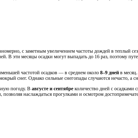
авномерно, с заметным увеличением частоты дождей в теплый с
й. В эти месяцы осадки могут выпадать до 16 раз, поэтому пут
аименьшей частотой осадков — в среднем около
8–9 дней
в месяц.
и мокрый снег. Однако сильные снегопады случаются нечасто, а
ьную погоду. В
августе и сентябре
количество дней с осадками с
, позволяя наслаждаться прогулками и осмотром достопримечат