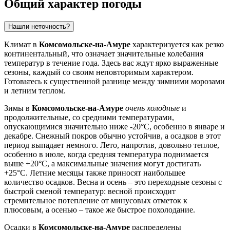
Общий характер погоды
Нашли неточность?
Климат в
Комсомольске-на-Амуре
характеризуется как резко
континентальный, что означает значительные колебания
температур в течение года. Здесь вас ждут ярко выраженные
сезоны, каждый со своим неповторимым характером.
Готовьтесь к существенной разнице между зимними морозами
и летним теплом.
Зимы в
Комсомольске-на-Амуре
очень холодные
и
продолжительные, со средними температурами,
опускающимися значительно ниже -20°C, особенно в январе и
декабре. Снежный покров обычно устойчив, а осадков в этот
период выпадает немного. Лето, напротив, довольно теплое,
особенно в июле, когда средняя температура поднимается
выше +20°C, а максимальные значения могут достигать
+25°C. Летние месяцы также приносят наибольшее
количество осадков. Весна и осень – это переходные сезоны с
быстрой сменой температур: весной происходит
стремительное потепление от минусовых отметок к
плюсовым, а осенью – такое же быстрое похолодание.
Осадки в
Комсомольске-на-Амуре
распределены