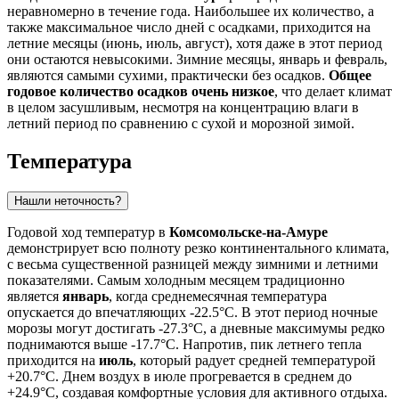
неравномерно в течение года. Наибольшее их количество, а
также максимальное число дней с осадками, приходится на
летние месяцы (июнь, июль, август), хотя даже в этот период
они остаются невысокими. Зимние месяцы, январь и февраль,
являются самыми сухими, практически без осадков.
Общее
годовое количество осадков очень низкое
, что делает климат
в целом засушливым, несмотря на концентрацию влаги в
летний период по сравнению с сухой и морозной зимой.
Температура
Нашли неточность?
Годовой ход температур в
Комсомольске-на-Амуре
демонстрирует всю полноту резко континентального климата,
с весьма существенной разницей между зимними и летними
показателями. Самым холодным месяцем традиционно
является
январь
, когда среднемесячная температура
опускается до впечатляющих -22.5°C. В этот период ночные
морозы могут достигать -27.3°C, а дневные максимумы редко
поднимаются выше -17.7°C. Напротив, пик летнего тепла
приходится на
июль
, который радует средней температурой
+20.7°C. Днем воздух в июле прогревается в среднем до
+24.9°C, создавая комфортные условия для активного отдыха.