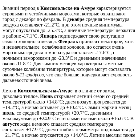
Зимний период в
Комсомольске-на-Амуре
характеризуется
суровыми и устойчивыми морозами, которые охватывают
город с декабря по февраль. В
декабре
средняя температура
воздуха составляет -21.2°C, при этом ночные минимумы
могут опускаться до -25.3°C, а дневные температуры держатся
в районе -17.1°C.
Январь
подтверждает свою репутацию
самого холодного месяца.
Февраль
приносит некоторое, хоть
и незначительное, ослабление холодов, но остается очень
морозным: средняя температура составляет -17.6°C, с
ночными заморозками до -23.3°C и дневными значениями
около -11.8°C. Для зимних месяцев характерны заметные
суточные колебания температуры, которые могут составлять
около
8-11 градусов
, что еще больше подчеркивает суровость
дальневосточной зимы.
Лето в
Комсомольске-на-Амуре
, в отличие от зимы,
довольно теплое.
Июнь
открывает летний сезон со средней
температурой около +14.8°C; днем воздух прогревается до
+19.2°C, а ночью остывает до +10.4°C. Самый жаркий месяц –
июль
, со средней температурой +20.7°C, дневными
максимумами до +24.9°C и теплыми ночами около +16.6°C. В
августе
жара немного спадает: средняя температура
составляет +17.9°C, днем столбик термометра поднимается до
+21.7°C, а ночью опускается до +14.0°C. Летние месяцы также