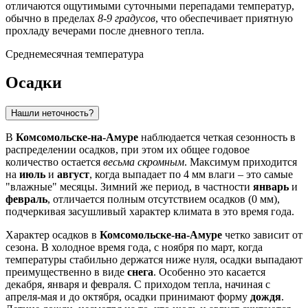
отличаются ощутимыми суточными перепадами температур,
обычно в пределах
8-9 градусов
, что обеспечивает приятную
прохладу вечерами после дневного тепла.
Среднемесячная температура
Осадки
Нашли неточность?
В
Комсомольске-на-Амуре
наблюдается четкая сезонность в
распределении осадков, при этом их общее годовое
количество остается
весьма скромным
. Максимум приходится
на
июль
и
август
, когда выпадает по 4 мм влаги – это самые
"влажные" месяцы. Зимний же период, в частности
январь
и
февраль
, отличается полным отсутствием осадков (0 мм),
подчеркивая засушливый характер климата в это время года.
Характер осадков в
Комсомольске-на-Амуре
четко зависит от
сезона. В холодное время года, с ноября по март, когда
температуры стабильно держатся ниже нуля, осадки выпадают
преимущественно в виде
снега
. Особенно это касается
декабря, января и февраля. С приходом тепла, начиная с
апреля-мая и до октября, осадки принимают форму
дождя
.