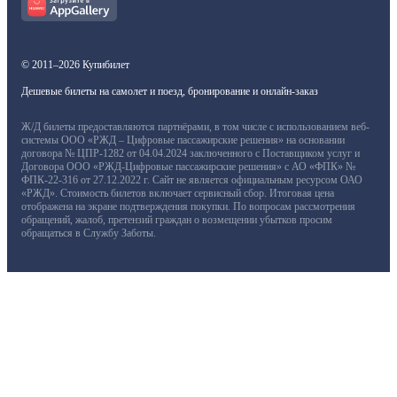
© 2011–2026 Купибилет
Дешевые билеты на самолет и поезд, бронирование и онлайн-заказ
Ж/Д билеты предоставляются партнёрами, в том числе с использованием веб-
системы ООО «РЖД – Цифровые пассажирские решения» на основании
договора № ЦПР-1282 от 04.04.2024 заключенного с Поставщиком услуг и
Договора ООО «РЖД-Цифровые пассажирские решения» с АО «ФПК» №
ФПК-22-316 от 27.12.2022 г. Сайт не является официальным ресурсом ОАО
«РЖД». Стоимость билетов включает сервисный сбор. Итоговая цена
отображена на экране подтверждения покупки. По вопросам рассмотрения
обращений, жалоб, претензий граждан о возмещении убытков просим
обращаться в Службу Заботы.