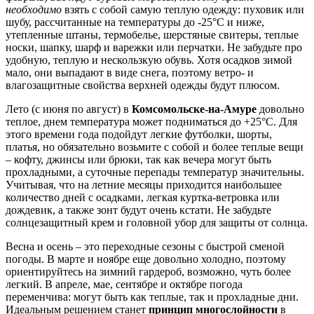
необходимо
взять с собой самую теплую одежду: пуховик или
шубу, рассчитанные на температуры до -25°C и ниже,
утепленные штаны, термобелье, шерстяные свитеры, теплые
носки, шапку, шарф и варежки или перчатки. Не забудьте про
удобную, теплую и нескользкую обувь. Хотя осадков зимой
мало, они выпадают в виде снега, поэтому ветро- и
влагозащитные свойства верхней одежды будут плюсом.
Лето (с июня по август) в
Комсомольске-на-Амуре
довольно
теплое, днем температура может подниматься до +25°C. Для
этого времени года подойдут легкие футболки, шорты,
платья, но обязательно возьмите с собой и более теплые вещи
– кофту, джинсы или брюки, так как вечера могут быть
прохладными, а суточные перепады температур значительны.
Учитывая, что на летние месяцы приходится наибольшее
количество дней с осадками, легкая куртка-ветровка или
дождевик, а также зонт будут очень кстати. Не забудьте
солнцезащитный крем и головной убор для защиты от солнца.
Весна и осень – это переходные сезоны с быстрой сменой
погоды. В марте и ноябре еще довольно холодно, поэтому
ориентируйтесь на зимний гардероб, возможно, чуть более
легкий. В апреле, мае, сентябре и октябре погода
переменчива: могут быть как теплые, так и прохладные дни.
Идеальным решением станет
принцип многослойности
в