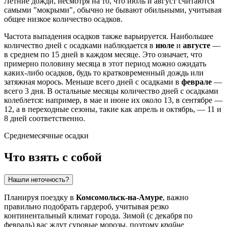
Летние дожди, несмотря на то, что июль и август считаются
самыми "мокрыми", обычно не бывают обильными, учитывая
общее низкое количество осадков.
Частота выпадения осадков также варьируется. Наибольшее
количество дней с осадками наблюдается в
июле
и
августе
—
в среднем по 15 дней в каждом месяце. Это означает, что
примерно половину месяца в этот период можно ожидать
каких-либо осадков, будь то кратковременный дождь или
затяжная морось. Меньше всего дней с осадками в
феврале
—
всего 3 дня. В остальные месяцы количество дней с осадками
колеблется: например, в мае и июне их около 13, в сентябре —
12, а в переходные сезоны, такие как апрель и октябрь, — 11 и
8 дней соответственно.
Среднемесячные осадки
Что взять с собой
Нашли неточность?
Планируя поездку в
Комсомольск-на-Амуре
, важно
правильно подобрать гардероб, учитывая резко
континентальный климат города. Зимой (с декабря по
февраль) вас ждут суровые морозы, поэтому
крайне