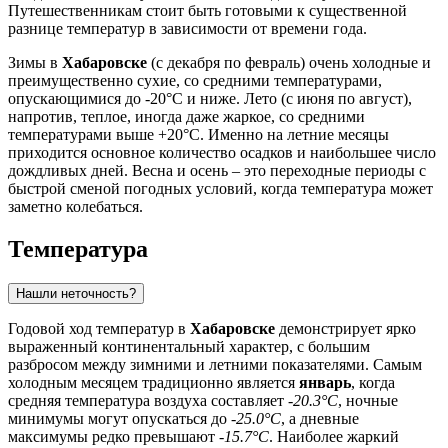
Путешественникам стоит быть готовыми к существенной
разнице температур в зависимости от времени года.
Зимы в
Хабаровске
(с декабря по февраль) очень холодные и
преимущественно сухие, со средними температурами,
опускающимися до -20°C и ниже. Лето (с июня по август),
напротив, теплое, иногда даже жаркое, со средними
температурами выше +20°C. Именно на летние месяцы
приходится основное количество осадков и наибольшее число
дождливых дней. Весна и осень – это переходные периоды с
быстрой сменой погодных условий, когда температура может
заметно колебаться.
Температура
Нашли неточность?
Годовой ход температур в
Хабаровске
демонстрирует ярко
выраженный континентальный характер, с большим
разбросом между зимними и летними показателями. Самым
холодным месяцем традиционно является
январь
, когда
средняя температура воздуха составляет
-20.3°C
, ночные
минимумы могут опускаться до
-25.0°C
, а дневные
максимумы редко превышают
-15.7°C
. Наиболее жаркий