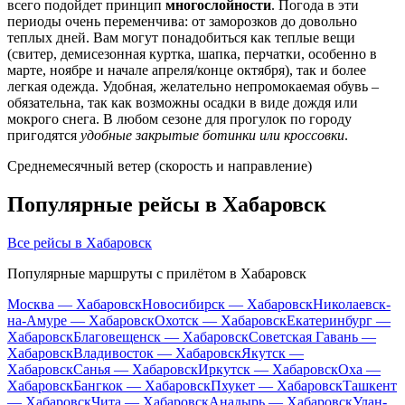
всего подойдет принцип
многослойности
. Погода в эти
периоды очень переменчива: от заморозков до довольно
теплых дней. Вам могут понадобиться как теплые вещи
(свитер, демисезонная куртка, шапка, перчатки, особенно в
марте, ноябре и начале апреля/конце октября), так и более
легкая одежда. Удобная, желательно непромокаемая обувь –
обязательна, так как возможны осадки в виде дождя или
мокрого снега. В любом сезоне для прогулок по городу
пригодятся
удобные закрытые ботинки или кроссовки
.
Среднемесячный ветер (скорость и направление)
Популярные рейсы в Хабаровск
Все рейсы в Хабаровск
Популярные маршруты с прилётом в Хабаровск
Москва — Хабаровск
Новосибирск — Хабаровск
Николаевск-
на-Амуре — Хабаровск
Охотск — Хабаровск
Екатеринбург —
Хабаровск
Благовещенск — Хабаровск
Советская Гавань —
Хабаровск
Владивосток — Хабаровск
Якутск —
Хабаровск
Санья — Хабаровск
Иркутск — Хабаровск
Оха —
Хабаровск
Бангкок — Хабаровск
Пхукет — Хабаровск
Ташкент
— Хабаровск
Чита — Хабаровск
Анадырь — Хабаровск
Улан-