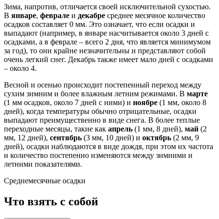
Зима, напротив, отличается своей исключительной сухостью.
В
январе
,
феврале
и
декабре
среднее месячное количество
осадков составляет 0 мм. Это означает, что если осадки и
выпадают (например, в январе насчитывается около 3 дней с
осадками, а в феврале – всего 2 дня, что является минимумом
за год), то они крайне незначительны и представляют собой
очень легкий снег. Декабрь также имеет мало дней с осадками
– около 4.
Весной и осенью происходит постепенный переход между
сухим зимним и более влажным летним режимами. В
марте
(1 мм осадков, около 7 дней с ними) и
ноябре
(1 мм, около 8
дней), когда температуры обычно отрицательные, осадки
выпадают преимущественно в виде снега. В более теплые
переходные месяцы, такие как
апрель
(1 мм, 8 дней),
май
(2
мм, 12 дней),
сентябрь
(3 мм, 10 дней) и
октябрь
(2 мм, 9
дней), осадки наблюдаются в виде дождя, при этом их частота
и количество постепенно изменяются между зимними и
летними показателями.
Среднемесячные осадки
Что взять с собой