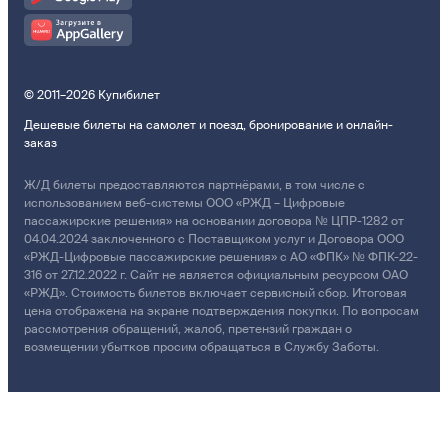
© 2011–2026 Купибилет
Дешевые билеты на самолет и поезд, бронирование и онлайн-
заказ
Ж/Д билеты предоставляются партнёрами, в том числе с
использованием веб-системы ООО «РЖД – Цифровые
пассажирские решения» на основании договора № ЦПР-1282 от
04.04.2024 заключенного с Поставщиком услуг и Договора ООО
«РЖД-Цифровые пассажирские решения» с АО «ФПК» № ФПК-22-
316 от 27.12.2022 г. Сайт не является официальным ресурсом ОАО
«РЖД». Стоимость билетов включает сервисный сбор. Итоговая
цена отображена на экране подтверждения покупки. По вопросам
рассмотрения обращений, жалоб, претензий граждан о
возмещении убытков просим обращаться в Службу Заботы.