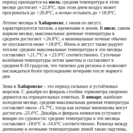
период приходится на
июль
: средняя температура в этом
месяце достигает
+22.8°C
, при этом днем воздух может
прогреваться до
+26.8°C
, а ночью остывать до
+18.8°C
.
Летние месяцы в
Хабаровске
, с июня по август,
характеризуются теплом, а временами и зноем. В
июле
, самом
жарком месяце, максимальные дневные температуры в
среднем достигают
+26.8°C
, а минимальные ночные обычно
не опускаются ниже
+18.8°C
. Июнь и август также радуют
теплом: средние максимальные температуры в эти месяцы
составляют
+21.7°C
и
+23.9°C
соответственно. Суточные
колебания температуры летом заметны и составляют в
среднем 8-10 градусов, что типично для региона и позволяет
наслаждаться более прохладными вечерами после жаркого
дня.
Зима в
Хабаровске
– это период сильных и устойчивых
морозов. С декабря по февраль столбик термометра уверенно
держится на отрицательных отметках. В
январе
, наиболее
холодном месяце, средняя максимальная дневная температура
составляет около
-15.7°C
, тогда как ночные минимумы могут
достигать
-25.0°C
. Декабрь и февраль немногим уступают
январю по суровости: средние температуры в эти месяцы
составляют
-18.6°C
и
-14.6°C
соответственно. Разница между
дневными и ночными температурами зимой также ощутима,