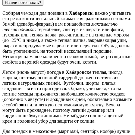
Нашли неточность?
Собирая чемодан для поездки в
Хабаровск
, важно учитывать
его резко континентальный климат с выраженными сезонами.
Зимой (декабрь-февраль) вам понадобится
максимально
теплая одежда
: термобелье, свитера из шерсти или флиса,
пуховик или теплая парка, рассчитанные на сильные морозы
(до -25°C и ниже), а также теплая шапка, закрывающая уши,
шарф и непродуваемые варежки или перчатки. Обувь должна
быть утепленной, на толстой нескользящей подошве.
Несмотря на малое количество осадков зимой, ветрозащитные
свойства верхней одежды будут очень кстати.
Летом (июнь-август) погода в
Хабаровске
теплая, иногда
жаркая, поэтому основной гардероб должен состоять из
легких натуральных тканей. Футболки, шорты, платья,
сандалии – все это пригодится. Однако, учитывая, что на
летние месяцы приходится наибольшее количество осадков
(особенно в августе) и дождливых дней, обязательно возьмите
с собой
зонт
или легкую непромокаемую куртку. Вечера
могут быть прохладнее, поэтому легкий джемпер или
кардиган не будут лишними. Не забудьте солнцезащитный
крем и головной убор для защиты от солнца.
Для поездок в межсезонье (март-май, сентябрь-ноябрь) лучше