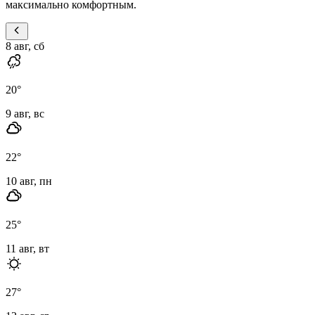
максимально комфортным.
8 авг, сб
20
°
9 авг, вс
22
°
10 авг, пн
25
°
11 авг, вт
27
°