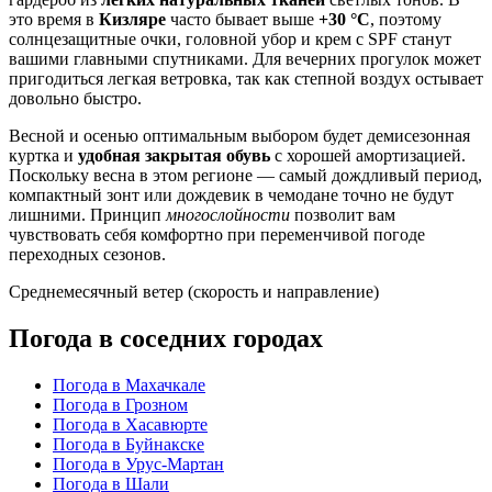
это время в
Кизляре
часто бывает выше
+30 °C
, поэтому
солнцезащитные очки, головной убор и крем с SPF станут
вашими главными спутниками. Для вечерних прогулок может
пригодиться легкая ветровка, так как степной воздух остывает
довольно быстро.
Весной и осенью оптимальным выбором будет демисезонная
куртка и
удобная закрытая обувь
с хорошей амортизацией.
Поскольку весна в этом регионе — самый дождливый период,
компактный зонт или дождевик в чемодане точно не будут
лишними. Принцип
многослойности
позволит вам
чувствовать себя комфортно при переменчивой погоде
переходных сезонов.
Среднемесячный ветер (скорость и направление)
Погода в соседних городах
Погода в Махачкале
Погода в Грозном
Погода в Хасавюрте
Погода в Буйнакске
Погода в Урус-Мартан
Погода в Шали