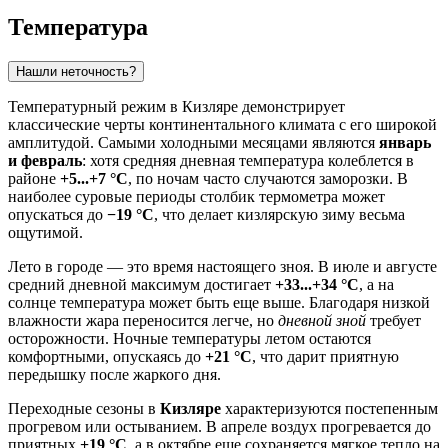
Температура
Нашли неточность?
Температурный режим в
Кизляре
демонстрирует
классические черты континентального климата с его широкой
амплитудой. Самыми холодными месяцами являются
январь
и февраль
: хотя средняя дневная температура колеблется в
районе
+5...+7 °C
, по ночам часто случаются заморозки. В
наиболее суровые периоды столбик термометра может
опускаться до
−19 °C
, что делает кизлярскую зиму весьма
ощутимой.
Лето в городе — это время настоящего зноя. В июле и августе
средний дневной максимум достигает
+33...+34 °C
, а на
солнце температура может быть еще выше. Благодаря низкой
влажности жара переносится легче, но
дневной зной
требует
осторожности. Ночные температуры летом остаются
комфортными, опускаясь до
+21 °C
, что дарит приятную
передышку после жаркого дня.
Переходные сезоны в
Кизляре
характеризуются постепенным
прогревом или остыванием. В апреле воздух прогревается до
приятных
+19 °C
, а в октябре еще сохраняется мягкое тепло на