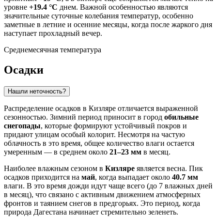
уровне
+19.4 °C
днем. Важной особенностью являются
значительные суточные колебания температур, особенно
заметные в летние и осенние месяцы, когда после жаркого дня
наступает прохладный вечер.
Среднемесячная температура
Осадки
Нашли неточность?
Распределение осадков в
Кизляре
отличается выраженной
сезонностью. Зимний период приносит в город
обильные
снегопады
, которые формируют устойчивый покров и
придают улицам особый колорит. Несмотря на частую
облачность в это время, общее количество влаги остается
умеренным — в среднем около
21–23 мм
в месяц.
Наиболее влажным сезоном в
Кизляре
является весна. Пик
осадков приходится на
май
, когда выпадает около
40.7 мм
влаги. В это время дожди идут чаще всего (до 7 влажных дней
в месяц), что связано с активным движением атмосферных
фронтов и таянием снегов в предгорьях. Это период, когда
природа Дагестана начинает стремительно зеленеть.