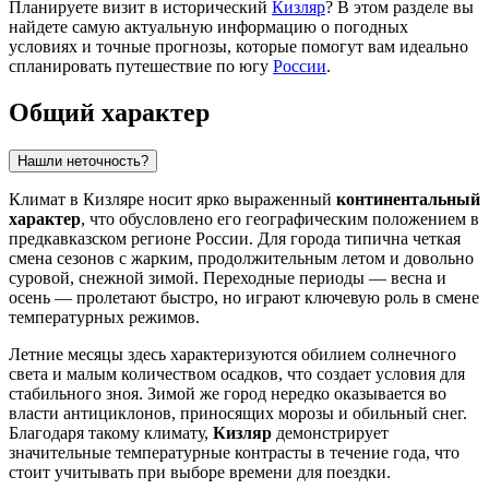
Планируете визит в исторический
Кизляр
? В этом разделе вы
найдете самую актуальную информацию о погодных
условиях и точные прогнозы, которые помогут вам идеально
спланировать путешествие по югу
России
.
Общий характер
Нашли неточность?
Климат в
Кизляре
носит ярко выраженный
континентальный
характер
, что обусловлено его географическим положением в
предкавказском регионе
России
. Для города типична четкая
смена сезонов с жарким, продолжительным летом и довольно
суровой, снежной зимой. Переходные периоды — весна и
осень — пролетают быстро, но играют ключевую роль в смене
температурных режимов.
Летние месяцы здесь характеризуются обилием солнечного
света и малым количеством осадков, что создает условия для
стабильного зноя. Зимой же город нередко оказывается во
власти антициклонов, приносящих морозы и обильный снег.
Благодаря такому климату,
Кизляр
демонстрирует
значительные температурные контрасты в течение года, что
стоит учитывать при выборе времени для поездки.