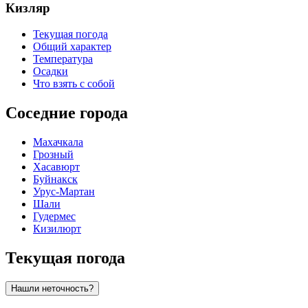
Кизляр
Текущая погода
Общий характер
Температура
Осадки
Что взять с собой
Соседние города
Махачкала
Грозный
Хасавюрт
Буйнакск
Урус-Мартан
Шали
Гудермес
Кизилюрт
Текущая погода
Нашли неточность?