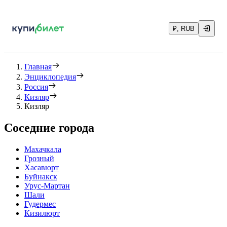
₽, RUB
Главная
Энциклопедия
Россия
Кизляр
Кизляр
Соседние города
Махачкала
Грозный
Хасавюрт
Буйнакск
Урус-Мартан
Шали
Гудермес
Кизилюрт