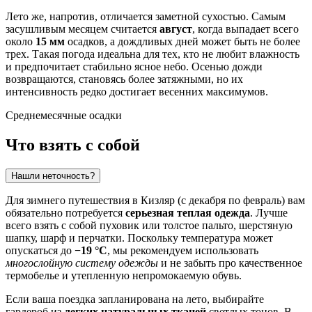
Лето же, напротив, отличается заметной сухостью. Самым
засушливым месяцем считается
август
, когда выпадает всего
около
15 мм
осадков, а дождливых дней может быть не более
трех. Такая погода идеальна для тех, кто не любит влажность
и предпочитает стабильно ясное небо. Осенью дожди
возвращаются, становясь более затяжными, но их
интенсивность редко достигает весенних максимумов.
Среднемесячные осадки
Что взять с собой
Нашли неточность?
Для зимнего путешествия в
Кизляр
(с декабря по февраль) вам
обязательно потребуется
серьезная теплая одежда
. Лучше
всего взять с собой пуховик или толстое пальто, шерстяную
шапку, шарф и перчатки. Поскольку температура может
опускаться до
−19 °C
, мы рекомендуем использовать
многослойную систему одежды
и не забыть про качественное
термобелье и утепленную непромокаемую обувь.
Если ваша поездка запланирована на лето, выбирайте
гардероб из
легких натуральных тканей
светлых тонов. В