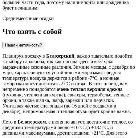
большей части года, поэтому наличие зонта или дождевика
будет нелишним.
Среднемесячные осадки
Что взять с собой
Нашли неточность?
Планируя поездку в
Белозерский
, важно тщательно подойти
к выбору гардероба, так как погода здесь имеет ярко
выраженные сезонные различия. Зимние месяцы, с декабря по
март, характеризуются устойчивыми морозами: средняя
температура воздуха держится в районе -7°C, а ночные
заморозки могут достигать -9°C и ниже. В этот период вам
непременно понадобятся
очень теплая верхняя одежда
(пуховик, утепленная куртка), свитеры, термобелье, теплые
брюки, а также шапка, шарф, варежки или перчатки.
Учитывая частые снегопады (до 16 дней с осадками в
декабре), непромокаемая и теплая обувь будет крайне важна.
Лето в
Белозерском
, с июня по август, достаточно теплое, со
средними температурами около +16°C до +18.5°C, и
дневными максимумами, достигающими +21°C. Для этого