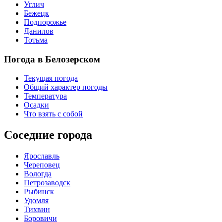
Углич
Бежецк
Подпорожье
Данилов
Тотьма
Погода в Белозерском
Текущая погода
Общий характер погоды
Температура
Осадки
Что взять с собой
Соседние города
Ярославль
Череповец
Вологда
Петрозаводск
Рыбинск
Удомля
Тихвин
Боровичи