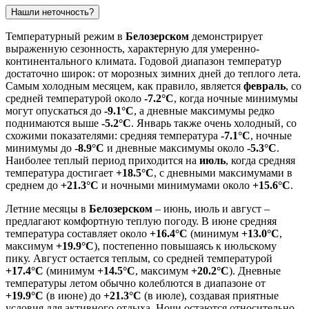
Нашли неточность?
Температурный режим в
Белозерском
демонстрирует
выраженную сезонность, характерную для умеренно-
континентального климата. Годовой диапазон температур
достаточно широк: от морозных зимних дней до теплого лета.
Самым холодным месяцем, как правило, является
февраль
, со
средней температурой около
-7.2°C
, когда ночные минимумы
могут опускаться до
-9.1°C
, а дневные максимумы редко
поднимаются выше
-5.2°C
. Январь также очень холодный, со
схожими показателями: средняя температура
-7.1°C
, ночные
минимумы до
-8.9°C
и дневные максимумы около
-5.3°C
.
Наиболее теплый период приходится на
июль
, когда средняя
температура достигает
+18.5°C
, с дневными максимумами в
среднем до
+21.3°C
и ночными минимумами около
+15.6°C
.
Летние месяцы в
Белозерском
– июнь, июль и август –
предлагают комфортную теплую погоду. В июне средняя
температура составляет около
+16.4°C
(минимум
+13.0°C
,
максимум
+19.9°C
), постепенно повышаясь к июльскому
пику. Август остается теплым, со средней температурой
+17.4°C
(минимум
+14.5°C
, максимум
+20.2°C
). Дневные
температуры летом обычно колеблются в диапазоне от
+19.9°C
(в июне) до
+21.3°C
(в июле), создавая приятные
условия для активного отдыха. Ночи остаются относительно