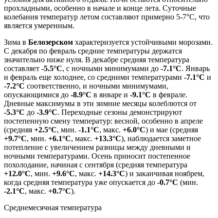
прохладными, особенно в начале и конце лета. Суточные
колебания температур летом составляют примерно 5-7°C, что
является умеренным.
Зима в
Белозерском
характеризуется устойчивыми морозами.
С декабря по февраль средние температуры держатся
значительно ниже нуля. В декабре средняя температура
составляет
-5.5°C
, с ночными минимумами до
-7.1°C
. Январь
и февраль еще холоднее, со средними температурами
-7.1°C
и
-7.2°C
соответственно, и ночными минимумами,
опускающимися до
-8.9°C
в январе и
-9.1°C
в феврале.
Дневные максимумы в эти зимние месяцы колеблются от
-5.3°C
до
-3.9°C
. Переходные сезоны демонстрируют
постепенную смену температур: весной, особенно в апреле
(средняя
+2.5°C
, мин.
-1.1°C
, макс.
+6.0°C
) и мае (средняя
+9.7°C
, мин.
+6.1°C
, макс.
+13.3°C
), наблюдается заметное
потепление с увеличением разницы между дневными и
ночными температурами. Осень приносит постепенное
похолодание, начиная с сентября (средняя температура
+12.0°C
, мин.
+9.6°C
, макс.
+14.3°C
) и заканчивая ноябрем,
когда средняя температура уже опускается до
-0.7°C
(мин.
-2.1°C
, макс.
+0.7°C
).
Среднемесячная температура