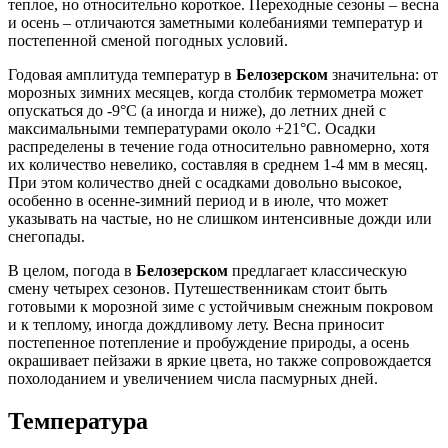
теплое, но относительно короткое. Переходные сезоны – весна
и осень – отличаются заметными колебаниями температур и
постепенной сменой погодных условий.
Годовая амплитуда температур в
Белозерском
значительна: от
морозных зимних месяцев, когда столбик термометра может
опускаться до -9°C (а иногда и ниже), до летних дней с
максимальными температурами около +21°C. Осадки
распределены в течение года относительно равномерно, хотя
их количество невелико, составляя в среднем 1-4 мм в месяц.
При этом количество дней с осадками довольно высокое,
особенно в осенне-зимний период и в июле, что может
указывать на частые, но не слишком интенсивные дожди или
снегопады.
В целом, погода в
Белозерском
предлагает классическую
смену четырех сезонов. Путешественникам стоит быть
готовыми к морозной зиме с устойчивым снежным покровом
и к теплому, иногда дождливому лету. Весна приносит
постепенное потепление и пробуждение природы, а осень
окрашивает пейзажи в яркие цвета, но также сопровождается
похолоданием и увеличением числа пасмурных дней.
Температура