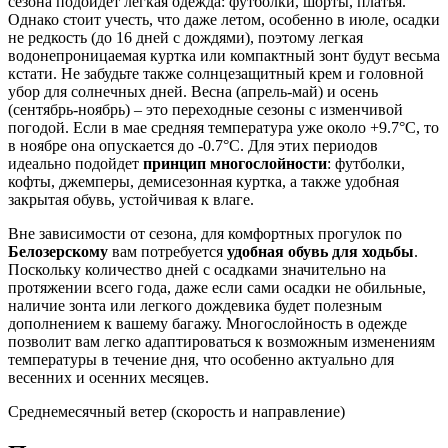
сезона подойдет легкая одежда: футболки, шорты, платья.
Однако стоит учесть, что даже летом, особенно в июле, осадки
не редкость (до 16 дней с дождями), поэтому легкая
водонепроницаемая куртка или компактный зонт будут весьма
кстати. Не забудьте также солнцезащитный крем и головной
убор для солнечных дней. Весна (апрель-май) и осень
(сентябрь-ноябрь) – это переходные сезоны с изменчивой
погодой. Если в мае средняя температура уже около +9.7°C, то
в ноябре она опускается до -0.7°C. Для этих периодов
идеально подойдет
принцип многослойности
: футболки,
кофты, джемперы, демисезонная куртка, а также удобная
закрытая обувь, устойчивая к влаге.
Вне зависимости от сезона, для комфортных прогулок по
Белозерскому
вам потребуется
удобная обувь для ходьбы
.
Поскольку количество дней с осадками значительно на
протяжении всего года, даже если сами осадки не обильные,
наличие зонта или легкого дождевика будет полезным
дополнением к вашему багажу. Многослойность в одежде
позволит вам легко адаптироваться к возможным изменениям
температуры в течение дня, что особенно актуально для
весенних и осенних месяцев.
Среднемесячный ветер (скорость и направление)