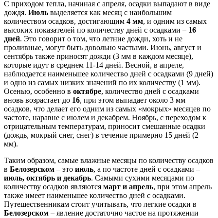
С приходом тепла, начиная с апреля, осадки выпадают в виде
дождя.
Июль
выделяется как месяц с наибольшим
количеством осадков, достигающим
4 мм
, и одним из самых
высоких показателей по количеству дней с осадками –
16
дней
. Это говорит о том, что летние дожди, хоть и не
проливные, могут быть довольно частыми. Июнь, август и
сентябрь также приносят дожди (3 мм в каждом месяце),
которые идут в среднем 11-14 дней. Весной, в апреле,
наблюдается наименьшее количество дней с осадками (9 дней)
и одно из самых низких значений по их количеству (1 мм).
Осенью, особенно в
октябре
, количество дней с осадками
вновь возрастает до
16
, при этом выпадает около 3 мм
осадков, что делает его одним из самых «мокрых» месяцев по
частоте, наравне с июлем и декабрем. Ноябрь, с переходом к
отрицательным температурам, приносит смешанные осадки
(дождь, мокрый снег, снег) в течение примерно 15 дней (2
мм).
Таким образом, самые влажные месяцы по количеству осадков
в
Белозерском
– это
июль
, а по частоте дней с осадками –
июль, октябрь и декабрь
. Самыми сухими месяцами по
количеству осадков являются
март и апрель
, при этом апрель
также имеет наименьшее количество дней с осадками.
Путешественникам стоит учитывать, что легкие осадки в
Белозерском
– явление достаточно частое на протяжении