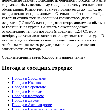
переходные сезоны с довольно изменчивой погодой. В марте
еще может быть по-зимнему холодно, поэтому теплые вещи
обязательны. К маю температура поднимается до +11°C, но
вечера остаются прохладными. Осенью, особенно в октябре,
который отличается наибольшим количеством дней с
осадками (17 дней), вам пригодятся
непромокаемая обувь
и
ветрозащитная куртка. Сентябрь может порадовать
относительно теплой погодой (в среднем +12.4°C), но к
ноябрю уже устанавливаются околонулевые температуры. В
эти периоды особенно важен принцип многослойности,
чтобы вы могли легко регулировать степень утепления в
зависимости от погоды.
Среднемесячный ветер (скорость и направление)
Погода в соседних городах
Погода в Ярославле
Погода в Иваново
Погода в Череповце
Погода в Вологде
Погода в Костроме
Погода в Дубне
Погода в Александрове
Погода в Переславле-Залесском