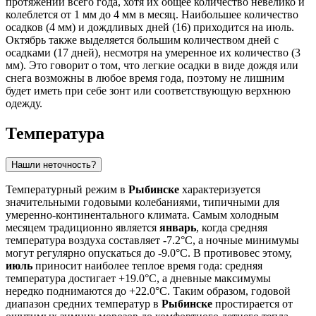
протяжении всего года, хотя их общее количество невелико и
колеблется от 1 мм до 4 мм в месяц. Наибольшее количество
осадков (4 мм) и дождливых дней (16) приходится на июль.
Октябрь также выделяется большим количеством дней с
осадками (17 дней), несмотря на умеренное их количество (3
мм). Это говорит о том, что легкие осадки в виде дождя или
снега возможны в любое время года, поэтому не лишним
будет иметь при себе зонт или соответствующую верхнюю
одежду.
Температура
Нашли неточность?
Температурный режим в
Рыбинске
характеризуется
значительными годовыми колебаниями, типичными для
умеренно-континентального климата. Самым холодным
месяцем традиционно является
январь
, когда средняя
температура воздуха составляет -7.2°C, а ночные минимумы
могут регулярно опускаться до -9.0°C. В противовес этому,
июль
приносит наиболее теплое время года: средняя
температура достигает +19.0°C, а дневные максимумы
нередко поднимаются до +22.0°C. Таким образом, годовой
диапазон средних температур в
Рыбинске
простирается от