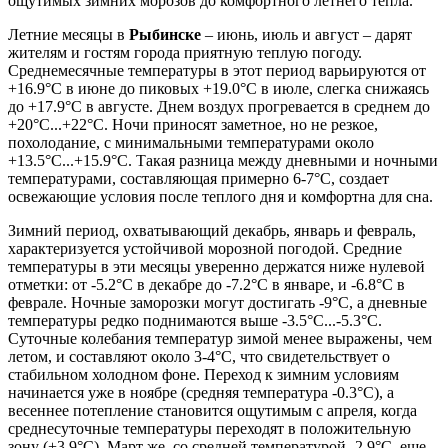
ощутимых зимних морозов до комфортного летнего тепла.
Летние месяцы в
Рыбинске
– июнь, июль и август – дарят
жителям и гостям города приятную теплую погоду.
Среднемесячные температуры в этот период варьируются от
+16.9°C в июне до пиковых +19.0°C в июле, слегка снижаясь
до +17.9°C в августе. Днем воздух прогревается в среднем до
+20°C...+22°C. Ночи приносят заметное, но не резкое,
похолодание, с минимальными температурами около
+13.5°C...+15.9°C. Такая разница между дневными и ночными
температурами, составляющая примерно 6-7°C, создает
освежающие условия после теплого дня и комфортна для сна.
Зимний период, охватывающий декабрь, январь и февраль,
характеризуется устойчивой морозной погодой. Средние
температуры в эти месяцы уверенно держатся ниже нулевой
отметки: от -5.2°C в декабре до -7.2°C в январе, и -6.8°C в
феврале. Ночные заморозки могут достигать -9°C, а дневные
температуры редко поднимаются выше -3.5°C...-5.3°C.
Суточные колебания температур зимой менее выражены, чем
летом, и составляют около 3-4°C, что свидетельствует о
стабильном холодном фоне. Переход к зимним условиям
начинается уже в ноябре (средняя температура -0.3°C), а
весеннее потепление становится ощутимым с апреля, когда
среднесуточные температуры переходят в положительную
зону (+3.9°C). Март же, со средней температурой -2.9°C, еще