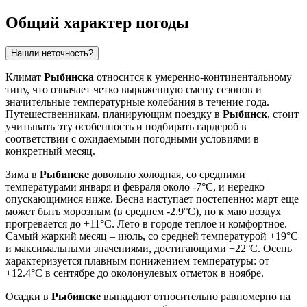
Общий характер погоды
Нашли неточность?
Климат
Рыбинска
относится к умеренно-континентальному
типу, что означает четко выраженную смену сезонов и
значительные температурные колебания в течение года.
Путешественникам, планирующим поездку в
Рыбинск
, стоит
учитывать эту особенность и подбирать гардероб в
соответствии с ожидаемыми погодными условиями в
конкретный месяц.
Зима в
Рыбинске
довольно холодная, со средними
температурами января и февраля около -7°C, и нередко
опускающимися ниже. Весна наступает постепенно: март еще
может быть морозным (в среднем -2.9°C), но к маю воздух
прогревается до +11°C. Лето в городе теплое и комфортное.
Самый жаркий месяц – июль, со средней температурой +19°C
и максимальными значениями, достигающими +22°C. Осень
характеризуется плавным понижением температуры: от
+12.4°C в сентябре до околонулевых отметок в ноябре.
Осадки в
Рыбинске
выпадают относительно равномерно на