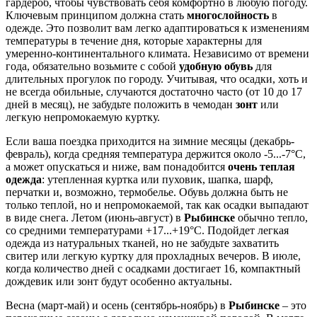
гардероб, чтобы чувствовать себя комфортно в любую погоду.
Ключевым принципом должна стать
многослойность
в
одежде. Это позволит вам легко адаптироваться к изменениям
температуры в течение дня, которые характерны для
умеренно-континентального климата. Независимо от времени
года, обязательно возьмите с собой
удобную обувь
для
длительных прогулок по городу. Учитывая, что осадки, хоть и
не всегда обильные, случаются достаточно часто (от 10 до 17
дней в месяц), не забудьте положить в чемодан
зонт
или
легкую непромокаемую куртку.
Если ваша поездка приходится на зимние месяцы (декабрь-
февраль), когда средняя температура держится около -5...-7°C,
а может опускаться и ниже, вам понадобится
очень теплая
одежда
: утепленная куртка или пуховик, шапка, шарф,
перчатки и, возможно, термобелье. Обувь должна быть не
только теплой, но и непромокаемой, так как осадки выпадают
в виде снега. Летом (июнь-август) в
Рыбинске
обычно тепло,
со средними температурами +17...+19°C. Подойдет легкая
одежда из натуральных тканей, но не забудьте захватить
свитер или легкую куртку для прохладных вечеров. В июле,
когда количество дней с осадками достигает 16, компактный
дождевик или зонт будут особенно актуальны.
Весна (март-май) и осень (сентябрь-ноябрь) в
Рыбинске
– это