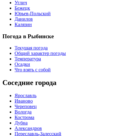
Углич
Бежецк
Юрьев-Польский
Данилов
Калязин
Погода в Рыбинске
Текущая погода
Общий характер погоды
Температура
Осадки
Что взять с собой
Соседние города
Ярославль
Иваново
Череповец
Вологда
Кострома
Дубна
Александров
Переславль-Залесский