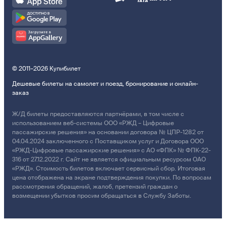
© 2011–2026 Купибилет
Дешевые билеты на самолет и поезд, бронирование и онлайн-
заказ
Ж/Д билеты предоставляются партнёрами, в том числе с
использованием веб-системы ООО «РЖД – Цифровые
пассажирские решения» на основании договора № ЦПР-1282 от
04.04.2024 заключенного с Поставщиком услуг и Договора ООО
«РЖД-Цифровые пассажирские решения» с АО «ФПК» № ФПК-22-
316 от 27.12.2022 г. Сайт не является официальным ресурсом ОАО
«РЖД». Стоимость билетов включает сервисный сбор. Итоговая
цена отображена на экране подтверждения покупки. По вопросам
рассмотрения обращений, жалоб, претензий граждан о
возмещении убытков просим обращаться в Службу Заботы.