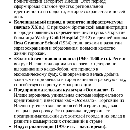
политический авторитет Илеши. Этот период
сформировал сильное чувство региональной
идентичности и гордости, которое сохраняется и по сей
день.
Колониальный период и развитие инфраструктуры
(начало XX в.).
С приходом британской администрации
в городе появились современные институты. Открытие
больницы
Wesley Guild Hospital
(1912) и средней школы
Ilesa Grammar School
(1934) стали вехами в развитии
здравоохранения и образования, повысив качество
жизни горожан.
«Золотой век» какао и золота (1940–1960-е гг.).
Регион
вокруг Илеши стал одним из ключевых центров по
выращиванию какао-бобов, что привело к
экономическому буму. Одновременно велась добыча
золота, что привлекало в город капитал и рабочую силу,
способствуя его росту и модернизации.
Предпринимательская культура «Осомаало».
В
Илеше зародилась уникальная система неформального
кредитования, известная как «Осомаало». Торговцы из
Илеши путешествовали по всей Нигерии, продавая
товары в рассрочку. Эта практика подчеркивает
предпринимательский дух жителей города и их вклад в
развитие коммерческих отношений в стране.
Индустриализация (1970-е гг. – наст. время).