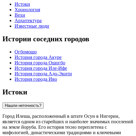
Истоки
Хронология
Вехи
Архитектура
Известные люди
Истории соседних городов
Огбомошо
История города Акуре
История города Ошогбо
История города Иле-Ифе
История города Адо-Экити
История города Иво
Истоки
Нашли неточность?
Город Илеша, расположенный в штате Осун в Нигерии,
является одним из старейших и наиболее значимых поселений
на земле йоруба. Его история тесно переплетена с
мифологией, династическими традициями и ключевыми