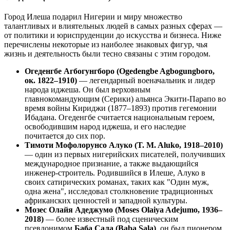
Город Илеша подарил Нигерии и миру множество
талантливых и влиятельных людей в самых разных сферах —
от политики и юриспруденции до искусства и бизнеса. Ниже
перечислены некоторые из наиболее знаковых фигур, чья
жизнь и деятельность были тесно связаны с этим городом.
Огеденгбе Агбогунгборо (Ogedengbe Agbogungboro,
ок. 1822–1910)
— легендарный военачальник и лидер
народа иджеша. Он был верховным
главнокомандующим (Серики) альянса Экити-Парапо во
время войны Кириджи (1877–1893) против гегемонии
Ибадана. Огеденгбе считается национальным героем,
освободившим народ иджеша, и его наследие
почитается до сих пор.
Тимоти Мофолорунсо Алуко (T. M. Aluko, 1918–2010)
— один из первых нигерийских писателей, получивших
международное признание, а также выдающийся
инженер-строитель. Родившийся в Илеше, Алуко в
своих сатирических романах, таких как "Один муж,
одна жена", исследовал столкновение традиционных
африканских ценностей и западной культуры.
Мозес Олайя Адеджумо (Moses Olaiya Adejumo, 1936–
2018)
— более известный под сценическим
псевдонимом
Баба Сала (Baba Sala)
, он был пионером