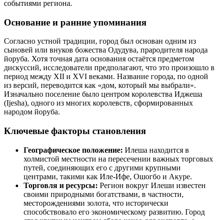
событиями региона.
Основание и ранние упоминания
Согласно устной традиции, город был основан одним из
сыновей или внуков божества Одудува, прародителя народа
йоруба. Хотя точная дата основания остаётся предметом
дискуссий, исследователи предполагают, что это произошло в
период между XII и XVI веками. Название города, по одной
из версий, переводится как «дом, который мы выбрали».
Изначально поселение было центром королевства Иджеша
(Ijesha), одного из многих королевств, сформированных
народом йоруба.
Ключевые факторы становления
Географическое положение:
Илеша находится в
холмистой местности на пересечении важных торговых
путей, соединяющих его с другими крупными
центрами, такими как Иле-Ифе, Ошогбо и Акуре.
Торговля и ресурсы:
Регион вокруг Илеши известен
своими природными богатствами, в частности,
месторождениями золота, что исторически
способствовало его экономическому развитию. Город