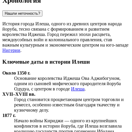
Хронология
Нашли неточность?
История города Илеша, одного из древних центров народа
йоруба, тесно связана с формированием и развитием
королевства Иджеша. Город пережил эпохи расцвета,
междоусобных войн и колониального правления, став
важным культурным и экономическим центром на юго-западе
Нигерии
.
Ключевые даты в истории Илеши
Около 1350 г.
Основание королевства Иджеша Ова Аджибогуном,
одним из сыновей мифического прародителя йоруба
Одудуа, с центром в городе
Илеша
.
XVII–XVIII вв.
Город становится процветающим центром торговли и
ремесел, особенно известным благодаря ткачеству и
кузнечному делу.
1877 г.
Начало войны Кириджи — одного из крупнейших
конфликтов в истории йоруба, где Илеша возглавила
коалицию государств против гегемонии
Ибадана
.