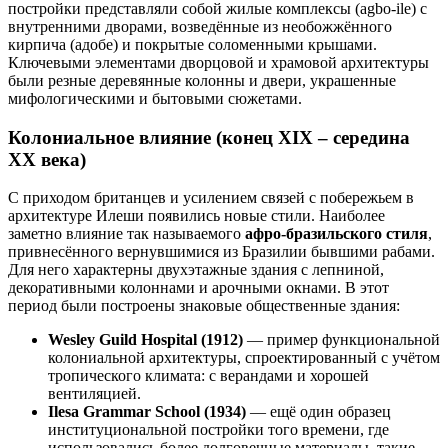
постройки представляли собой жилые комплексы (agbo-ile) с
внутренними дворами, возведённые из необожжённого
кирпича (адобе) и покрытые соломенными крышами.
Ключевыми элементами дворцовой и храмовой архитектуры
были резные деревянные колонны и двери, украшенные
мифологическими и бытовыми сюжетами.
Колониальное влияние (конец XIX – середина
XX века)
С приходом британцев и усилением связей с побережьем в
архитектуре Илеши появились новые стили. Наиболее
заметно влияние так называемого
афро-бразильского стиля
,
привнесённого вернувшимися из Бразилии бывшими рабами.
Для него характерны двухэтажные здания с лепниной,
декоративными колоннами и арочными окнами. В этот
период были построены знаковые общественные здания:
Wesley Guild Hospital (1912)
— пример функциональной
колониальной архитектуры, спроектированный с учётом
тропического климата: с верандами и хорошей
вентиляцией.
Ilesa Grammar School (1934)
— ещё один образец
институциональной постройки того времени, где
использовались более долговечные материалы, такие