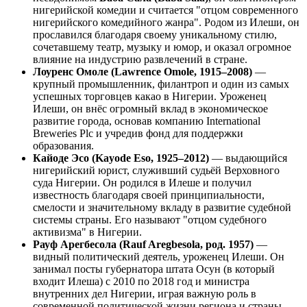
нигерийской комедии и считается "отцом современного
нигерийского комедийного жанра". Родом из Илеши, он
прославился благодаря своему уникальному стилю,
сочетавшему театр, музыку и юмор, и оказал огромное
влияние на индустрию развлечений в стране.
Лоуренс Омоле (Lawrence Omole, 1915–2008)
—
крупный промышленник, филантроп и один из самых
успешных торговцев какао в Нигерии. Уроженец
Илеши, он внёс огромный вклад в экономическое
развитие города, основав компанию International
Breweries Plc и учредив фонд для поддержки
образования.
Кайоде Эсо (Kayode Eso, 1925–2012)
— выдающийся
нигерийский юрист, служивший судьёй Верховного
суда Нигерии. Он родился в Илеше и получил
известность благодаря своей принципиальности,
смелости и значительному вкладу в развитие судебной
системы страны. Его называют "отцом судебного
активизма" в Нигерии.
Рауф Арегбесола (Rauf Aregbesola, род. 1957)
—
видный политический деятель, уроженец Илеши. Он
занимал посты губернатора штата Осун (в который
входит Илеша) с 2010 по 2018 год и министра
внутренних дел Нигерии, играя важную роль в
современной политической жизни региона и страны.