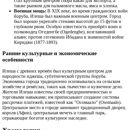
стал крупным центром сбора какао для экспорта, а
также рынком для пальмового масла, ямса и хлопка.
Военная мощь:
В XIX веке, во время гражданских войн
йоруба, Илеша был важным военным центром. Город
был хорошо укреплён стенами высотой до 15 футов и
глубоким рвом. Особую известность приобрёл воин и
полководец Огеденгбе (Ogedengbe), возглавивший
альянс против гегемонии Ибадана в знаменитой войне
Кириджи (1877-1893).
Ранние культурные и экономические
особенности
Илеша с древних времён был культурным центром для
народности иджеша, субэтнической группы йоруба.
Экономика города традиционно основывалась на сельском
хозяйстве и ремёслах, таких как ткачество и кузнечное дело.
Жители Илеши известны своей предприимчивостью и
торговыми навыками; им приписывают создание системы
рассрочки платежей, известной как "Осомаало" (Osomaalo).
Центральное место в городе занимают традиционный дворец
короля (Афин), центральная мечеть и главный парк,
отражающие богатое культурное наследие.