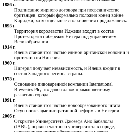
1886 г.
Подписание мирного договора при посредничестве
британцев, который формально положил конец войне
Кириджи, хотя отдельные столкновения продолжались.
1893 г.
Территория королевства Иджеша входит в состав
Протектората побережья Нигера под управлением
Великобритании.
1914 г.
Илеша становится частью единой британской колонии и
протектората Нигерия.
1960 г.
Нигерия получает независимость, и Илеша входит в
состав Западного региона страны.
1978 г.
Основание пивоваренной компании International
Breweries Plc, что дало толчок промышленному
развитию города.
1991 г.
Илеша становится частью новообразованного штата
Осун после административной реформы в Нигерии.
2006 г.
Открытие Университета Джозефа Айо Бабалолы
(JABU), первого частного университета в городе,
укрепляет его статус образовательного центра.