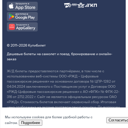
© 2011–2026 Купибилет
Дешевые билеты на самолет и поезд, бронирование и онлайн-
заказ
Ж/Д билеты предоставляются партнёрами, в том числе с
использованием веб-системы ООО «РЖД – Цифровые
пассажирские решения» на основании договора № ЦПР-1282 от
04.04.2024 заключенного с Поставщиком услуг и Договора ООО
«РЖД-Цифровые пассажирские решения» с АО «ФПК» № ФПК-22-
316 от 27.12.2022 г. Сайт не является официальным ресурсом ОАО
«РЖД». Стоимость билетов включает сервисный сбор. Итоговая
цена отображена на экране подтверждения покупки. По вопросам
рассмотрения обращений, жалоб, претензий граждан о
Мы используем cookies для более удобной работы с
возмещении убытков просим обращаться в Службу Заботы.
Согласить
сайтом.
Подробнее