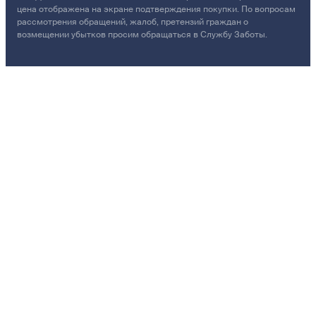
цена отображена на экране подтверждения покупки. По вопросам
рассмотрения обращений, жалоб, претензий граждан о
возмещении убытков просим обращаться в Службу Заботы.