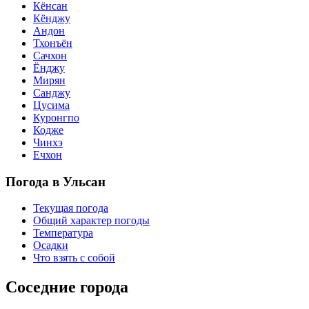
Кёнсан
Кёнджу
Андон
Тхонъён
Сачхон
Ёнджу
Мирян
Санджу
Цусима
Куронгпо
Кодже
Чинхэ
Ечхон
Погода в Ульсан
Текущая погода
Общий характер погоды
Температура
Осадки
Что взять с собой
Соседние города