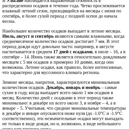
В
Ульсане
наблюдается выраженная сезонность в
распределении осадков в течение года. Четко прослеживается
влажный летний сезон, приходящийся на месяцы с июня по
сентябрь, и более сухой период с поздней осени до начала
весны.
Наибольшее количество осадков выпадает в летние месяцы.
Июль, август и сентябрь
являются самыми влажными, когда
среднемесячное количество осадков достигает 7 мм. В этот
период дожди идут довольно часто: например, в августе
насчитывается в среднем
17 дней с осадками
, в июле – 16, а в
сентябре – 14. Июнь также является относительно дождливым
месяцем с 5 мм осадков и примерно 10 днями, когда они
возможны. Летние осадки, как правило, более интенсивные,
что характерно для муссонного климата региона.
Зимние месяцы, напротив, характеризуются минимальным
количеством осадков.
Декабрь, январь и ноябрь
– самые
сухие в году, когда выпадает всего около 1 мм осадков в
месяц. Количество дней с осадками в этот период также
минимально: в декабре их всего около 3, в ноябре – 4, а в
январе – 5. Учитывая, что средние минимальные температуры
в декабре и январе опускаются ниже нуля (до -1.0°C и -1.9°C
соответственно), эти незначительные осадки могут выпадать
не только в виде дождя, но и, возможно, в виде небольшого
снега или мокрого снега.