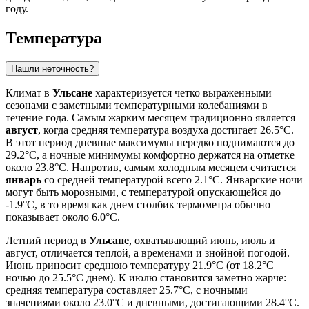
году.
Температура
Нашли неточность?
Климат в
Ульсане
характеризуется четко выраженными
сезонами с заметными температурными колебаниями в
течение года. Самым жарким месяцем традиционно является
август
, когда средняя температура воздуха достигает 26.5°C.
В этот период дневные максимумы нередко поднимаются до
29.2°C, а ночные минимумы комфортно держатся на отметке
около 23.8°C. Напротив, самым холодным месяцем считается
январь
со средней температурой всего 2.1°C. Январские ночи
могут быть морозными, с температурой опускающейся до
-1.9°C, в то время как днем столбик термометра обычно
показывает около 6.0°C.
Летний период в
Ульсане
, охватывающий июнь, июль и
август, отличается теплой, а временами и знойной погодой.
Июнь приносит среднюю температуру 21.9°C (от 18.2°C
ночью до 25.5°C днем). К июлю становится заметно жарче:
средняя температура составляет 25.7°C, с ночными
значениями около 23.0°C и дневными, достигающими 28.4°C.