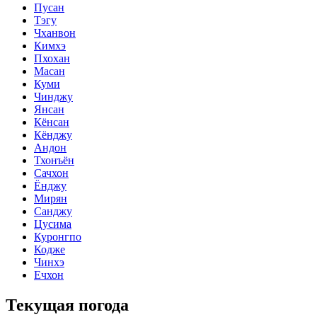
Пусан
Тэгу
Чханвон
Кимхэ
Пхохан
Масан
Куми
Чинджу
Янсан
Кёнсан
Кёнджу
Андон
Тхонъён
Сачхон
Ёнджу
Мирян
Санджу
Цусима
Куронгпо
Кодже
Чинхэ
Ечхон
Текущая погода