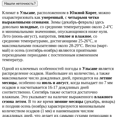
Нашли неточность?
Климат в
Ульсане
, расположенном в
Южной Корее
, можно
охарактеризовать как
умеренный
, с
четырьмя четко
выраженными сезонами
. Зимы (декабрь-февраль) здесь
довольно
холодные
, со средними температурами около 2-4°C
и минимальными значениями, опускающимися ниже нуля.
Лето (июнь-август), напротив,
теплое и влажное
, со
средними температурами, достигающими 25-26°C, и
максимальными показателями около 28-29°C. Весна (март-
май) и осень (сентябрь-ноябрь) являются приятными
переходными периодами с постепенным изменением
температур.
Одной из ключевых особенностей погоды в
Ульсане
является
распределение осадков. Наибольшее их количество, а также
максимальное число дождливых дней, приходится на
летние
месяцы
, особенно на
июль и август
, когда выпадает по 7 мм
осадков и насчитывается 16-17 дождливых дней
соответственно. Сентябрь также остается достаточно
влажным. Это указывает на наличие выраженного
влажного
сезона летом
. В то же время
зимние месяцы
(декабрь, январь)
и поздняя осень (ноябрь) характеризуются минимальным
количеством осадков (1 мм) и наименьшим числом
дождливых дней, что делает их самыми сухими периодами в