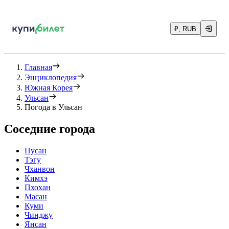
₽, RUB
Главная
Энциклопедия
Южная Корея
Ульсан
Погода в Ульсан
Соседние города
Пусан
Тэгу
Чханвон
Кимхэ
Пхохан
Масан
Куми
Чинджу
Янсан