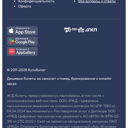
Конфиденциальность
Все вопросы и ответы
Оферта
© 2011–2026 Купибилет
Дешевые билеты на самолет и поезд, бронирование и онлайн-
заказ
Ж/Д билеты предоставляются партнёрами, в том числе с
использованием веб-системы ООО «РЖД – Цифровые
пассажирские решения» на основании договора № ЦПР-1282 от
04.04.2024 заключенного с Поставщиком услуг и Договора ООО
«РЖД-Цифровые пассажирские решения» с АО «ФПК» № ФПК-22-
316 от 27.12.2022 г. Сайт не является официальным ресурсом ОАО
«РЖД». Стоимость билетов включает сервисный сбор. Итоговая