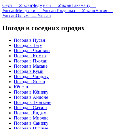
Сеул — Ульсан
Чеджу-си — Ульсан
Такамацу —
Ульсан
Миядзаки — Ульсан
Токусима — Ульсан
Нагоя —
Ульсан
Окаяма — Ульсан
Погода в соседних городах
Погода в Пусан
Погода в Тэгу
Погода в Чханвон
Погода в Кимхэ
Погода в Пхохан
Погода в Масане
Погода в Куми
Погода в Чинджу
Погода в Янсан
Кёнсан
Погода в Кёнджу
Погода в Андоне
Погода в Тхонъёне
Погода в Сачхон
Погода в Ёнджу
Погода в Миряне
Погода в Санджу
Погода в Цусиме