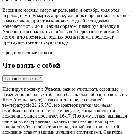
Весенние месяцы (март, апрель, май) и октябрь являются
переходными. В марте, апреле, мае и октябре выпадает около
3 мм осадков, при этом количество дней с осадками
колеблется от 7 до 8. Таким образом, планируя поездку в
Ульсан
, стоит ожидать наибольшей вероятности дождей
летом, в то время как поздняя осень и зима предложат
преимущественно сухую погоду.
Среднемесячные осадки
Что взять с собой
Нашли неточность?
Планируя поездку в
Ульсан
, важно учитывать сезонные
изменения погоды, чтобы ваш багаж был собран правильно.
Лето (июнь-август) в Ульсане теплое, со средней
температурой 22-26.5°C, и характеризуется
частыми
дождями
, особенно в июле и августе, когда количество
дождливых дней достигает 16-17. Поэтому легкая, дышащая
одежда из натуральных тканей, солнцезащитный крем,
головной убор и обязательно надежный зонт или легкий
дождевик станут вашими лучшими спутниками. Сентябрь