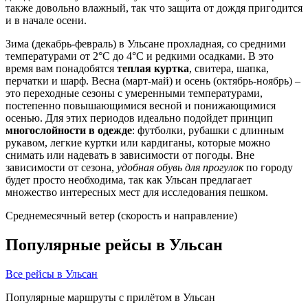
также довольно влажный, так что защита от дождя пригодится
и в начале осени.
Зима (декабрь-февраль) в Ульсане прохладная, со средними
температурами от 2°C до 4°C и редкими осадками. В это
время вам понадобятся
теплая куртка
, свитера, шапка,
перчатки и шарф. Весна (март-май) и осень (октябрь-ноябрь) –
это переходные сезоны с умеренными температурами,
постепенно повышающимися весной и понижающимися
осенью. Для этих периодов идеально подойдет принцип
многослойности в одежде
: футболки, рубашки с длинным
рукавом, легкие куртки или кардиганы, которые можно
снимать или надевать в зависимости от погоды. Вне
зависимости от сезона,
удобная обувь для прогулок
по городу
будет просто необходима, так как Ульсан предлагает
множество интересных мест для исследования пешком.
Среднемесячный ветер (скорость и направление)
Популярные рейсы в Ульсан
Все рейсы в Ульсан
Популярные маршруты с прилётом в Ульсан