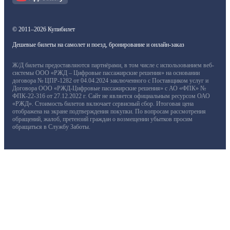
© 2011–2026 Купибилет
Дешевые билеты на самолет и поезд, бронирование и онлайн-заказ
Ж/Д билеты предоставляются партнёрами, в том числе с использованием веб-
системы ООО «РЖД – Цифровые пассажирские решения» на основании
договора № ЦПР-1282 от 04.04.2024 заключенного с Поставщиком услуг и
Договора ООО «РЖД-Цифровые пассажирские решения» с АО «ФПК» №
ФПК-22-316 от 27.12.2022 г. Сайт не является официальным ресурсом ОАО
«РЖД». Стоимость билетов включает сервисный сбор. Итоговая цена
отображена на экране подтверждения покупки. По вопросам рассмотрения
обращений, жалоб, претензий граждан о возмещении убытков просим
обращаться в Службу Заботы.