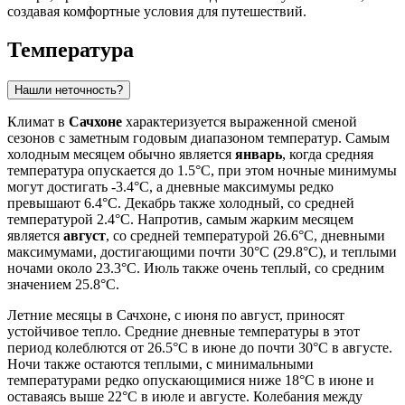
создавая комфортные условия для путешествий.
Температура
Нашли неточность?
Климат в
Сачхоне
характеризуется выраженной сменой
сезонов с заметным годовым диапазоном температур. Самым
холодным месяцем обычно является
январь
, когда средняя
температура опускается до 1.5°C, при этом ночные минимумы
могут достигать -3.4°C, а дневные максимумы редко
превышают 6.4°C. Декабрь также холодный, со средней
температурой 2.4°C. Напротив, самым жарким месяцем
является
август
, со средней температурой 26.6°C, дневными
максимумами, достигающими почти 30°C (29.8°C), и теплыми
ночами около 23.3°C. Июль также очень теплый, со средним
значением 25.8°C.
Летние месяцы в Сачхоне, с июня по август, приносят
устойчивое тепло. Средние дневные температуры в этот
период колеблются от 26.5°C в июне до почти 30°C в августе.
Ночи также остаются теплыми, с минимальными
температурами редко опускающимися ниже 18°C в июне и
оставаясь выше 22°C в июле и августе. Колебания между