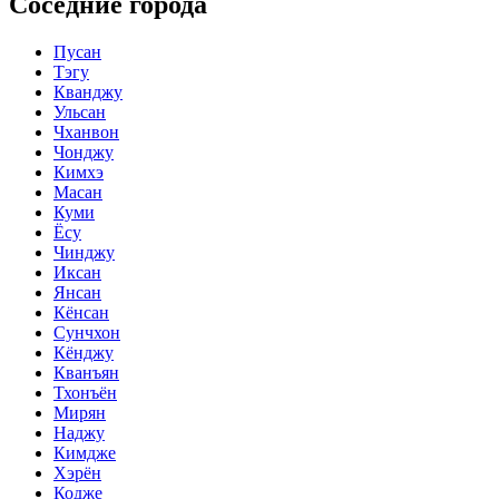
Соседние города
Пусан
Тэгу
Кванджу
Ульсан
Чханвон
Чонджу
Кимхэ
Масан
Куми
Ёсу
Чинджу
Иксан
Янсан
Кёнсан
Сунчхон
Кёнджу
Кванъян
Тхонъён
Мирян
Наджу
Кимдже
Хэрён
Кодже