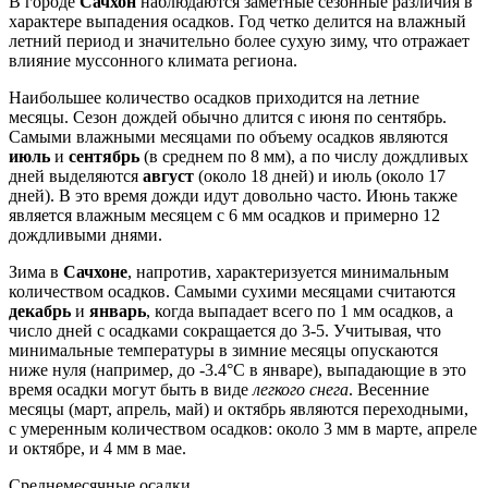
В городе
Сачхон
наблюдаются заметные сезонные различия в
характере выпадения осадков. Год четко делится на влажный
летний период и значительно более сухую зиму, что отражает
влияние муссонного климата региона.
Наибольшее количество осадков приходится на летние
месяцы. Сезон дождей обычно длится с июня по сентябрь.
Самыми влажными месяцами по объему осадков являются
июль
и
сентябрь
(в среднем по 8 мм), а по числу дождливых
дней выделяются
август
(около 18 дней) и июль (около 17
дней). В это время дожди идут довольно часто. Июнь также
является влажным месяцем с 6 мм осадков и примерно 12
дождливыми днями.
Зима в
Сачхоне
, напротив, характеризуется минимальным
количеством осадков. Самыми сухими месяцами считаются
декабрь
и
январь
, когда выпадает всего по 1 мм осадков, а
число дней с осадками сокращается до 3-5. Учитывая, что
минимальные температуры в зимние месяцы опускаются
ниже нуля (например, до -3.4°C в январе), выпадающие в это
время осадки могут быть в виде
легкого снега
. Весенние
месяцы (март, апрель, май) и октябрь являются переходными,
с умеренным количеством осадков: около 3 мм в марте, апреле
и октябре, и 4 мм в мае.
Среднемесячные осадки