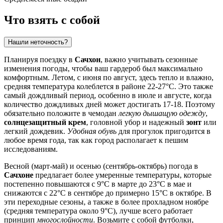
Что взять с собой
Нашли неточность?
Планируя поездку в
Сачхон
, важно учитывать сезонные
изменения погоды, чтобы ваш гардероб был максимально
комфортным. Летом, с июня по август, здесь тепло и влажно,
средняя температура колеблется в районе 22-27°C. Это также
самый дождливый период, особенно в июле и августе, когда
количество дождливых дней может достигать 17-18. Поэтому
обязательно положите в чемодан
легкую дышащую одежду
,
солнцезащитный крем
, головной убор и надежный
зонт
или
легкий дождевик.
Удобная обувь
для прогулок пригодится в
любое время года, так как город располагает к пешим
исследованиям.
Весной (март-май) и осенью (сентябрь-октябрь) погода в
Сачхоне
предлагает более умеренные температуры, которые
постепенно повышаются с 9°C в марте до 23°C в мае и
снижаются с 22°C в сентябре до примерно 15°C в октябре. В
эти переходные сезоны, а также в более прохладном ноябре
(средняя температура около 9°C), лучше всего работает
принцип
многослойности
. Возьмите с собой футболки,