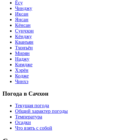
Ёсу
Чинджу
Иксан
Янсан
Кёнсан
Сунчхон
Кёнджу
Кванъян
Тхонъён
Мирян
Наджу
Кимдже
Хэрён
Кодже
Чинхэ
Погода в Сачхон
Текущая погода
Общий характер погоды
Температура
Осадки
Что взять с собой