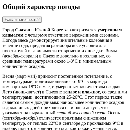
Общий характер погоды
Нашли неточность?
Город
Сачхон
в Южной Корее характеризуется
умеренным
климатом
с четырьмя отчетливо выраженными сезонами.
Погода здесь демонстрирует значительные колебания в
течение года, предлагая разнообразные условия для
посетителей в зависимости от времени их поездки. Зимы
(декабрь-февраль) в Сачхоне довольно прохладные, со
средними температурами около 1-3°C и минимальным
количеством осадков.
Весна (март-май) приносит постепенное потепление, с
температурами, поднимающимися от 9°C в марте до
комфортных 18°C в мае, и умеренным количеством осадков.
Лето (июнь-август) в Сачхоне
теплое и влажное
, со средними
температурами, достигающими 25-26°C. Этот период также
является самым дождливым: наибольшее количество осадков
и дождливых дней приходится на июль и август, что
указывает на выраженный
летний муссонный сезон
. Осень
(сентябрь-ноябрь) отличается приятным снижением
температур, от теплых 22°C в сентябре до прохладных 9°C в
ноябре, при этом количество осадков также уменьшается,