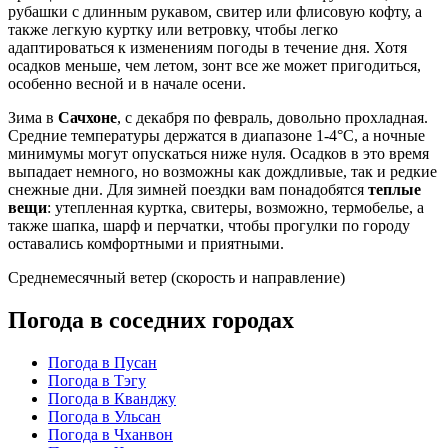
рубашки с длинным рукавом, свитер или флисовую кофту, а
также легкую куртку или ветровку, чтобы легко
адаптироваться к изменениям погоды в течение дня. Хотя
осадков меньше, чем летом, зонт все же может пригодиться,
особенно весной и в начале осени.
Зима в
Сачхоне
, с декабря по февраль, довольно прохладная.
Средние температуры держатся в диапазоне 1-4°C, а ночные
минимумы могут опускаться ниже нуля. Осадков в это время
выпадает немного, но возможны как дождливые, так и редкие
снежные дни. Для зимней поездки вам понадобятся
теплые
вещи
: утепленная куртка, свитеры, возможно, термобелье, а
также шапка, шарф и перчатки, чтобы прогулки по городу
оставались комфортными и приятными.
Среднемесячный ветер (скорость и направление)
Погода в соседних городах
Погода в Пусан
Погода в Тэгу
Погода в Кванджу
Погода в Ульсан
Погода в Чханвон