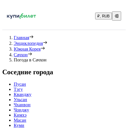
₽, RUB
Главная
Энциклопедия
Южная Корея
Сачхон
Погода в Сачхон
Соседние города
Пусан
Тэгу
Кванджу
Ульсан
Чханвон
Чонджу
Кимхэ
Масан
Куми