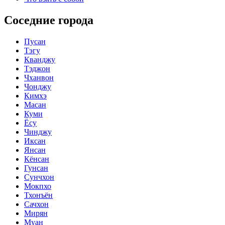
Соседние города
Пусан
Тэгу
Кванджу
Тэджон
Чханвон
Чонджу
Кимхэ
Масан
Куми
Ёсу
Чинджу
Иксан
Янсан
Кёнсан
Гунсан
Сунчхон
Мокпхо
Тхонъён
Сачхон
Мирян
Муан