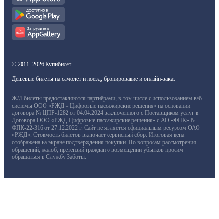
© 2011–2026 Купибилет
Дешевые билеты на самолет и поезд, бронирование и онлайн-заказ
Ж/Д билеты предоставляются партнёрами, в том числе с использованием веб-
системы ООО «РЖД – Цифровые пассажирские решения» на основании
договора № ЦПР-1282 от 04.04.2024 заключенного с Поставщиком услуг и
Договора ООО «РЖД-Цифровые пассажирские решения» с АО «ФПК» №
ФПК-22-316 от 27.12.2022 г. Сайт не является официальным ресурсом ОАО
«РЖД». Стоимость билетов включает сервисный сбор. Итоговая цена
отображена на экране подтверждения покупки. По вопросам рассмотрения
обращений, жалоб, претензий граждан о возмещении убытков просим
обращаться в Службу Заботы.