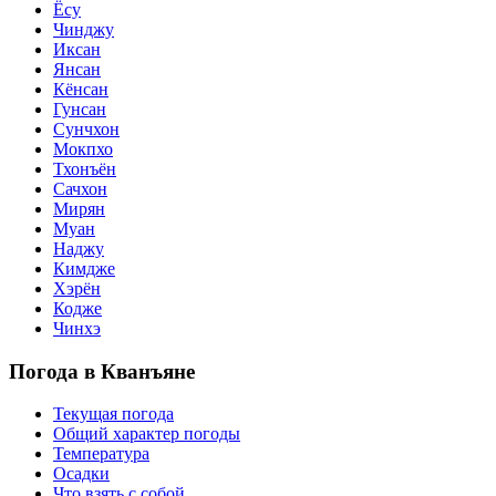
Ёсу
Чинджу
Иксан
Янсан
Кёнсан
Гунсан
Сунчхон
Мокпхо
Тхонъён
Сачхон
Мирян
Муан
Наджу
Кимдже
Хэрён
Кодже
Чинхэ
Погода в Кванъяне
Текущая погода
Общий характер погоды
Температура
Осадки
Что взять с собой