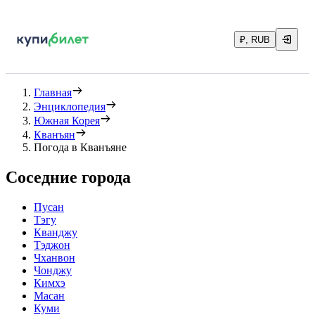
₽, RUB
Главная
Энциклопедия
Южная Корея
Кванъян
Погода в Кванъяне
Соседние города
Пусан
Тэгу
Кванджу
Тэджон
Чханвон
Чонджу
Кимхэ
Масан
Куми