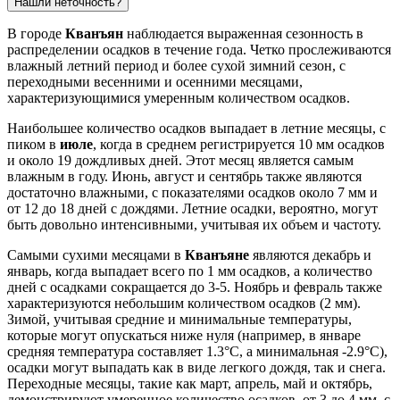
Нашли неточность?
В городе
Кванъян
наблюдается выраженная сезонность в
распределении осадков в течение года. Четко прослеживаются
влажный летний период и более сухой зимний сезон, с
переходными весенними и осенними месяцами,
характеризующимися умеренным количеством осадков.
Наибольшее количество осадков выпадает в летние месяцы, с
пиком в
июле
, когда в среднем регистрируется 10 мм осадков
и около 19 дождливых дней. Этот месяц является самым
влажным в году. Июнь, август и сентябрь также являются
достаточно влажными, с показателями осадков около 7 мм и
от 12 до 18 дней с дождями. Летние осадки, вероятно, могут
быть довольно интенсивными, учитывая их объем и частоту.
Самыми сухими месяцами в
Кванъяне
являются декабрь и
январь, когда выпадает всего по 1 мм осадков, а количество
дней с осадками сокращается до 3-5. Ноябрь и февраль также
характеризуются небольшим количеством осадков (2 мм).
Зимой, учитывая средние и минимальные температуры,
которые могут опускаться ниже нуля (например, в январе
средняя температура составляет 1.3°C, а минимальная -2.9°C),
осадки могут выпадать как в виде легкого дождя, так и снега.
Переходные месяцы, такие как март, апрель, май и октябрь,
демонстрируют умеренное количество осадков, от 3 до 4 мм, с