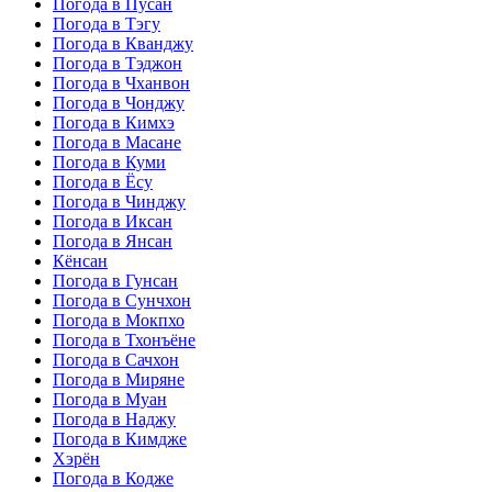
Погода в Пусан
Погода в Тэгу
Погода в Кванджу
Погода в Тэджон
Погода в Чханвон
Погода в Чонджу
Погода в Кимхэ
Погода в Масане
Погода в Куми
Погода в Ёсу
Погода в Чинджу
Погода в Иксан
Погода в Янсан
Кёнсан
Погода в Гунсан
Погода в Сунчхон
Погода в Мокпхо
Погода в Тхонъёне
Погода в Сачхон
Погода в Миряне
Погода в Муан
Погода в Наджу
Погода в Кимдже
Хэрён
Погода в Кодже