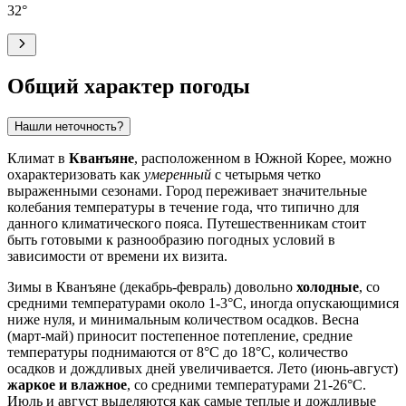
32
°
Общий характер погоды
Нашли неточность?
Климат в
Кванъяне
, расположенном в Южной Корее, можно
охарактеризовать как
умеренный
с четырьмя четко
выраженными сезонами. Город переживает значительные
колебания температуры в течение года, что типично для
данного климатического пояса. Путешественникам стоит
быть готовыми к разнообразию погодных условий в
зависимости от времени их визита.
Зимы в Кванъяне (декабрь-февраль) довольно
холодные
, со
средними температурами около 1-3°C, иногда опускающимися
ниже нуля, и минимальным количеством осадков. Весна
(март-май) приносит постепенное потепление, средние
температуры поднимаются от 8°C до 18°C, количество
осадков и дождливых дней увеличивается. Лето (июнь-август)
жаркое и влажное
, со средними температурами 21-26°C.
Июль и август выделяются как самые теплые и дождливые