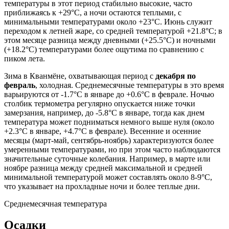
температуры в этот период стабильно высокие, часто
приближаясь к +29°C, а ночи остаются теплыми, с
минимальными температурами около +23°C. Июнь служит
переходом к летней жаре, со средней температурой +21.8°C; в
этом месяце разница между дневными (+25.5°C) и ночными
(+18.2°C) температурами более ощутима по сравнению с
пиком лета.
Зима в Кванмёне, охватывающая период с
декабря по
февраль
, холодная. Среднемесячные температуры в это время
варьируются от -1.7°C в январе до +0.6°C в феврале. Ночью
столбик термометра регулярно опускается ниже точки
замерзания, например, до -5.8°C в январе, тогда как днем
температура может подниматься немного выше нуля (около
+2.3°C в январе, +4.7°C в феврале). Весенние и осенние
месяцы (март-май, сентябрь-ноябрь) характеризуются более
умеренными температурами, но при этом часто наблюдаются
значительные суточные колебания. Например, в марте или
ноябре разница между средней максимальной и средней
минимальной температурой может составлять около 8-9°C,
что указывает на прохладные ночи и более теплые дни.
Среднемесячная температура
Осадки