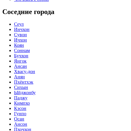
Соседние города
Сеул
Инчхон
Сувон
Ичхон
Коян
Соннам
Бучхон
Янгок
Ансан
Хвасу-дон
Анян
Пхёнтхэк
Сихын
Ыйджонбу
Паджу
Кимпхо
Кэсон
Гунпо
Осан
Ансон
Пхочхон