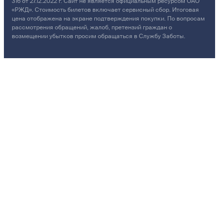
316 от 27.12.2022 г. Сайт не является официальным ресурсом ОАО
«РЖД». Стоимость билетов включает сервисный сбор. Итоговая
цена отображена на экране подтверждения покупки. По вопросам
рассмотрения обращений, жалоб, претензий граждан о
возмещении убытков просим обращаться в Службу Заботы.