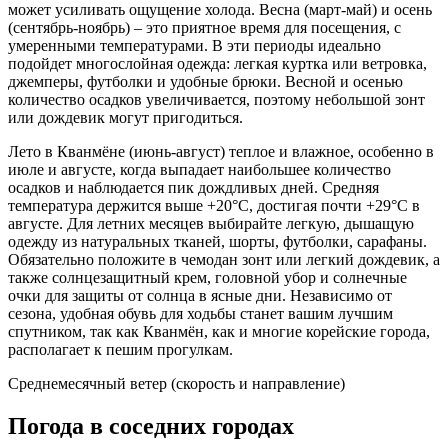
может усиливать ощущение холода. Весна (март-май) и осень
(сентябрь-ноябрь) – это приятное время для посещения, с
умеренными температурами. В эти периоды идеально
подойдет многослойная одежда: легкая куртка или ветровка,
джемперы, футболки и удобные брюки. Весной и осенью
количество осадков увеличивается, поэтому небольшой зонт
или дождевик могут пригодиться.
Лето в Кванмёне (июнь-август) теплое и влажное, особенно в
июле и августе, когда выпадает наибольшее количество
осадков и наблюдается пик дождливых дней. Средняя
температура держится выше +20°C, достигая почти +29°C в
августе. Для летних месяцев выбирайте легкую, дышащую
одежду из натуральных тканей, шорты, футболки, сарафаны.
Обязательно положите в чемодан зонт или легкий дождевик, а
также солнцезащитный крем, головной убор и солнечные
очки для защиты от солнца в ясные дни. Независимо от
сезона, удобная обувь для ходьбы станет вашим лучшим
спутником, так как Кванмён, как и многие корейские города,
располагает к пешим прогулкам.
Среднемесячный ветер (скорость и направление)
Погода в соседних городах