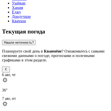
Уыйван
Ханам
Ёджу
Дондучхон
Квачхон
Текущая погода
Нашли неточность?
Планируете свой день в
Кванмёне
? Ознакомьтесь с самыми
свежими данными о погоде, прогнозами и полезными
графиками в этом разделе.
6 авг, чт
36
°
7 авг, пт