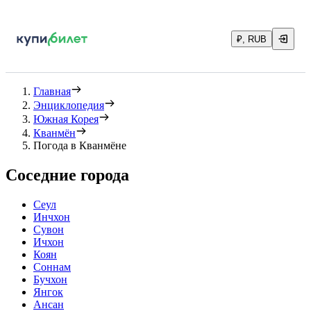
₽, RUB
Главная
Энциклопедия
Южная Корея
Кванмён
Погода в Кванмёне
Соседние города
Сеул
Инчхон
Сувон
Ичхон
Коян
Соннам
Бучхон
Янгок
Ансан