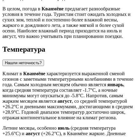
В целом, погода в
Кванмёне
предлагает разнообразные
условия в течение года. Туристам стоит ожидать холодных и
сухих зим, теплой и постепенно более влажной весны,
жаркого и дождливого лета, а также мягкой и более сухой
осени. Наиболее влажный период приходится на июль и
август, что важно учитывать при планировании поездки.
Температура
Нашли неточность?
Климат в
Кванмёне
характеризуется выраженной сменой
сезонов с заметными температурными колебаниями в течение
года. Самым холодным месяцем обычно является
январь
,
когда средняя температура составляет -1.7°C, а ночные
минимумы могут опускаться до -5.8°C. Напротив, самым
жарким месяцем является
август
, со средней температурой
+26.2°C и дневными максимумами, достигающими в среднем
+28.9°C. Годовой диапазон температур достаточно широк,
отражая континентальное влияние на климат региона.
Летние месяцы, особенно
июль
(средняя температура
+25.6°C) и
август
(+26.2°C), в Кванмёне жаркие. Дневные