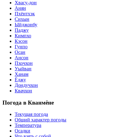
Хвасу-дон
Анян
Пхёнтхэк
Сихын
Ыйджонбу
Паджу
Кимпхо
Кэсон
Гунпо
Осан
Ансон
Пхочхон
Уыйван
Ханам
Ёджу
Дондучхон
Квачхон
Погода в Кванмёне
Текущая погода
Общий характер погоды
Температура
Осадки
Что взять с собой