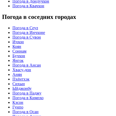
Погода в Дондучхон
Погода в Квачхон
Погода в соседних городах
Погода в Сеул
Погода в Инчхоне
Погода в Сувон
Ичхон
Коян
Соннам
Бучхон
Янгок
Погода в Ансан
Хвасу-дон
Анян
Пхёнтхэк
Сихын
Ыйджонбу
Погода в Паджу
Погода в Кимпхо
Кэсон
Гунпо
Погода в Осан