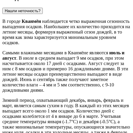
Нашли неточность?
В городе
Кванмён
наблюдается четко выраженная сезонность
выпадения осадков. Наибольшее их количество приходится на
летние месяцы, формируя выраженный сезон дождей, в то
время как зима характеризуется минимальным уровнем
осадков.
Самыми влажными месяцами в Кванмёне являются
июль и
август
. В июле в среднем выпадает 9 мм осадков, при этом
насчитывается около 17 дней с осадками. Август следует за
ним с 8 мм осадков и примерно 16 дождливыми днями. В эти
летние месяцы осадки преимущественно выпадают в виде
дождей. Июнь и сентябрь также получают заметное
количество влаги – 4 мм и 5 мм соответственно, с 9-10
дождливыми днями.
Зимний период, охватывающий декабрь, январь, февраль и
март, является самым сухим в году. В каждый из этих месяцев
выпадает всего около 1 мм осадков. Количество дней с
осадками колеблется от 4 в январе до 6 в марте. Учитывая
средние температуры января (-1.7°C) и декабря (-0.5°C), а
также минимальные температуры, опускающиеся значительно
ниже нуля, осадки в эти холодные месяцы, а также в феврале,