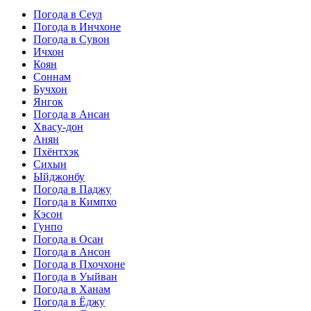
Погода в Сеул
Погода в Инчхоне
Погода в Сувон
Ичхон
Коян
Соннам
Бучхон
Янгок
Погода в Ансан
Хвасу-дон
Анян
Пхёнтхэк
Сихын
Ыйджонбу
Погода в Паджу
Погода в Кимпхо
Кэсон
Гунпо
Погода в Осан
Погода в Ансон
Погода в Пхочхоне
Погода в Уыйван
Погода в Ханам
Погода в Ёджу