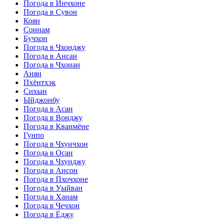
Погода в Инчхоне
Погода в Сувон
Коян
Соннам
Бучхон
Погода в Чхонджу
Погода в Ансан
Погода в Чхонан
Анян
Пхёнтхэк
Сихын
Ыйджонбу
Погода в Асан
Погода в Вонджу
Погода в Кванмёне
Гунпо
Погода в Чхунчхон
Погода в Осан
Погода в Чхунджу
Погода в Ансон
Погода в Пхочхоне
Погода в Уыйван
Погода в Ханам
Погода в Чечхон
Погода в Ёджу