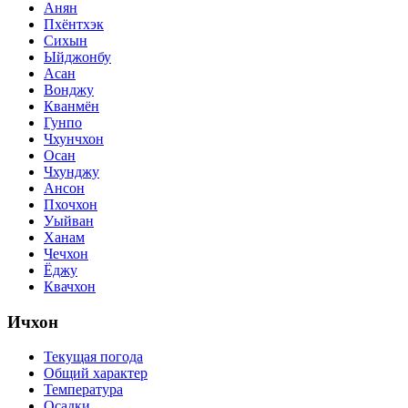
Анян
Пхёнтхэк
Сихын
Ыйджонбу
Асан
Вонджу
Кванмён
Гунпо
Чхунчхон
Осан
Чхунджу
Ансон
Пхочхон
Уыйван
Ханам
Чечхон
Ёджу
Квачхон
Ичхон
Текущая погода
Общий характер
Температура
Осадки