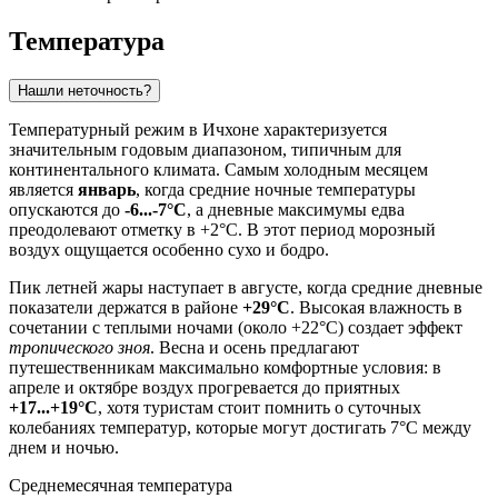
Температура
Нашли неточность?
Температурный режим в
Ичхоне
характеризуется
значительным годовым диапазоном, типичным для
континентального климата. Самым холодным месяцем
является
январь
, когда средние ночные температуры
опускаются до
-6...-7°C
, а дневные максимумы едва
преодолевают отметку в +2°C. В этот период морозный
воздух ощущается особенно сухо и бодро.
Пик летней жары наступает в августе, когда средние дневные
показатели держатся в районе
+29°C
. Высокая влажность в
сочетании с теплыми ночами (около +22°C) создает эффект
тропического зноя
. Весна и осень предлагают
путешественникам максимально комфортные условия: в
апреле и октябре воздух прогревается до приятных
+17...+19°C
, хотя туристам стоит помнить о суточных
колебаниях температур, которые могут достигать 7°C между
днем и ночью.
Среднемесячная температура