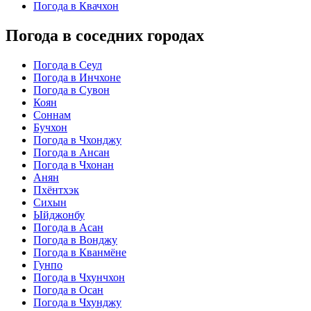
Погода в Квачхон
Погода в соседних городах
Погода в Сеул
Погода в Инчхоне
Погода в Сувон
Коян
Соннам
Бучхон
Погода в Чхонджу
Погода в Ансан
Погода в Чхонан
Анян
Пхёнтхэк
Сихын
Ыйджонбу
Погода в Асан
Погода в Вонджу
Погода в Кванмёне
Гунпо
Погода в Чхунчхон
Погода в Осан
Погода в Чхунджу