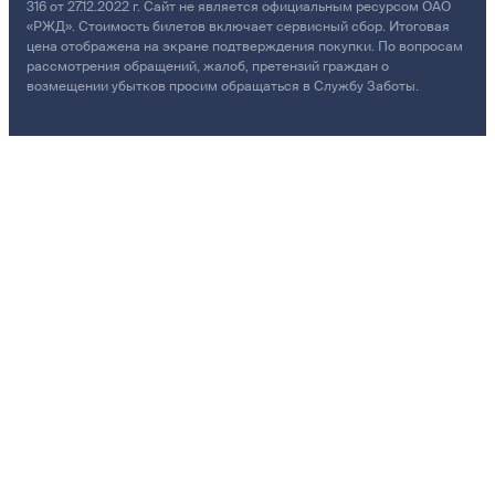
316 от 27.12.2022 г. Сайт не является официальным ресурсом ОАО
«РЖД». Стоимость билетов включает сервисный сбор. Итоговая
цена отображена на экране подтверждения покупки. По вопросам
рассмотрения обращений, жалоб, претензий граждан о
возмещении убытков просим обращаться в Службу Заботы.