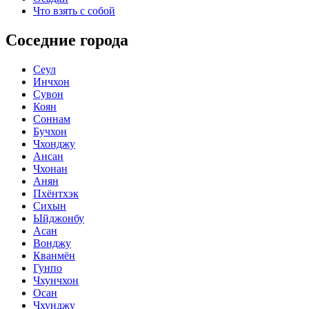
Что взять с собой
Соседние города
Сеул
Инчхон
Сувон
Коян
Соннам
Бучхон
Чхонджу
Ансан
Чхонан
Анян
Пхёнтхэк
Сихын
Ыйджонбу
Асан
Вонджу
Кванмён
Гунпо
Чхунчхон
Осан
Чхунджу