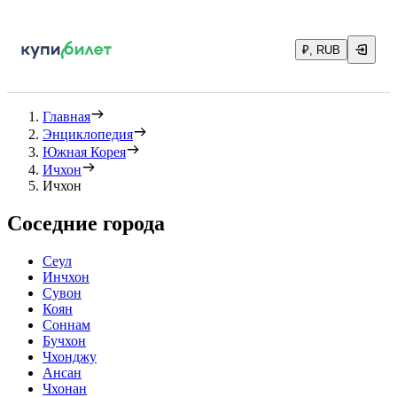
₽, RUB
Главная
Энциклопедия
Южная Корея
Ичхон
Ичхон
Соседние города
Сеул
Инчхон
Сувон
Коян
Соннам
Бучхон
Чхонджу
Ансан
Чхонан