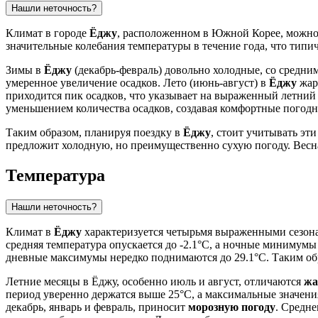
Нашли неточность?
Климат в городе
Ёджу
, расположенном в Южной Корее, можно
значительные колебания температуры в течение года, что типи
Зимы в
Ёджу
(декабрь-февраль) довольно холодные, со средни
умеренное увеличение осадков. Лето (июнь-август) в
Ёджу
жар
приходится пик осадков, что указывает на выраженный летний
уменьшением количества осадков, создавая комфортные погодн
Таким образом, планируя поездку в
Ёджу
, стоит учитывать эт
предложит холодную, но преимущественно сухую погоду. Весн
Температура
Нашли неточность?
Климат в
Ёджу
характеризуется четырьмя выраженными сезона
средняя температура опускается до -2.1°C, а ночные минимумы
дневные максимумы нередко поднимаются до 29.1°C. Таким обра
Летние месяцы в Ёджу, особенно июль и август, отличаются
жа
период уверенно держатся выше 25°C, а максимальные значен
декабрь, январь и февраль, приносит
морозную погоду
. Средне