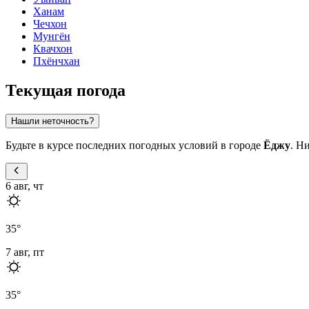
Ханам
Чечхон
Мунгён
Квачхон
Пхёнчхан
Текущая погода
Нашли неточность?
Будьте в курсе последних погодных условий в городе
Ёджу
. Н
6 авг, чт
35
°
7 авг, пт
35
°