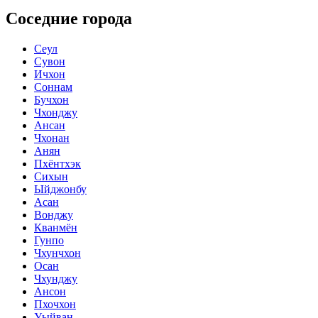
Соседние города
Сеул
Сувон
Ичхон
Соннам
Бучхон
Чхонджу
Ансан
Чхонан
Анян
Пхёнтхэк
Сихын
Ыйджонбу
Асан
Вонджу
Кванмён
Гунпо
Чхунчхон
Осан
Чхунджу
Ансон
Пхочхон
Уыйван