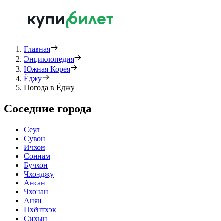
Главная
Энциклопедия
Южная Корея
Ёджу
Погода в Ёджу
Соседние города
Сеул
Сувон
Ичхон
Соннам
Бучхон
Чхонджу
Ансан
Чхонан
Анян
Пхёнтхэк
Сихын