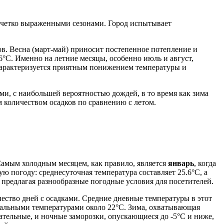
я четко выраженными сезонами. Город испытывает
в. Весна (март-май) приносит постепенное потепление и
°C. Именно на летние месяцы, особенно июль и август,
 характеризуется приятным понижением температуры и
ми, с наибольшей вероятностью дождей, в то время как зима
количеством осадков по сравнению с летом.
амым холодным месяцем, как правило, является
январь
, когда
 погоду: среднесуточная температура составляет 25.6°C, а
 предлагая разнообразные погодные условия для посетителей.
чество дней с осадками. Средние дневные температуры в этот
мальными температурами около 22°C. Зима, охватывающая
цательные, и ночные заморозки, опускающиеся до -5°C и ниже,