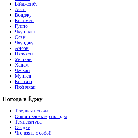
Ыйджонбу
Асан
Вонджу
Кванмён
Гунпо
Чхунчхон
Осан
Чхунджу
Ансон
Пхочхон
Уыйван
Ханам
Чечхон
Мунгён
Квачхон
Пхёнчхан
Погода в Ёджу
Текущая погода
Общий характер погоды
Температура
Осадки
Что взять с собой