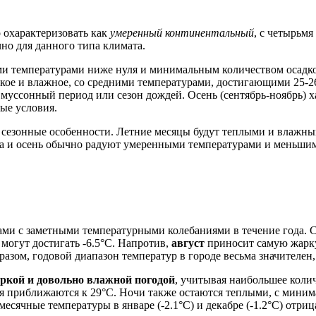
 охарактеризовать как
умеренный континентальный
, с четырьм
чно для данного типа климата.
ми температурами ниже нуля и минимальным количеством осадко
кое и влажное, со средними температурами, достигающими 25-26
 муссонный период или сезон дождей. Осень (сентябрь-ноябрь)
ые условия.
и сезонные особенности. Летние месяцы будут теплыми и влажны
а и осень обычно радуют умеренными температурами и меньшим 
ми с заметными температурными колебаниями в течение года. С
 могут достигать -6.5°C. Напротив,
август
приносит самую жаркую
зом, годовой диапазон температур в городе весьма значителен,
ркой и довольно влажной погодой
, учитывая наибольшее коли
ия приближаются к 29°C. Ночи также остаются теплыми, с мини
месячные температуры в январе (-2.1°C) и декабре (-1.2°C) отри