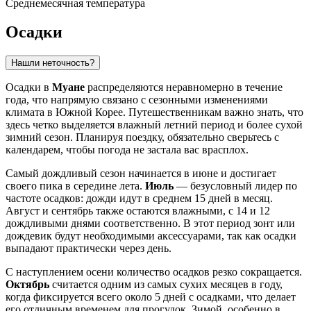
Среднемесячная температура
Осадки
Нашли неточность?
Осадки в
Муане
распределяются неравномерно в течение
года, что напрямую связано с сезонными изменениями
климата в Южной Корее. Путешественникам важно знать, что
здесь четко выделяется влажный летний период и более сухой
зимний сезон. Планируя поездку, обязательно сверьтесь с
календарем, чтобы погода не застала вас врасплох.
Самый дождливый сезон начинается в июне и достигает
своего пика в середине лета.
Июль
— безусловный лидер по
частоте осадков: дожди идут в среднем 15 дней в месяц.
Август и сентябрь также остаются влажными, с 14 и 12
дождливыми днями соответственно. В этот период зонт или
дождевик будут необходимыми аксессуарами, так как осадки
выпадают практически через день.
С наступлением осени количество осадков резко сокращается.
Октябрь
считается одним из самых сухих месяцев в году,
когда фиксируется всего около 5 дней с осадками, что делает
его отличным временем для прогулок. Зимой, особенно в