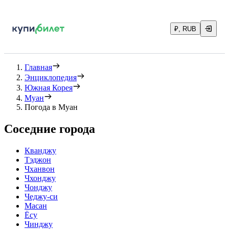
₽, RUB
Главная
Энциклопедия
Южная Корея
Муан
Погода в Муан
Соседние города
Кванджу
Тэджон
Чханвон
Чхонджу
Чонджу
Чеджу-си
Масан
Ёсу
Чинджу