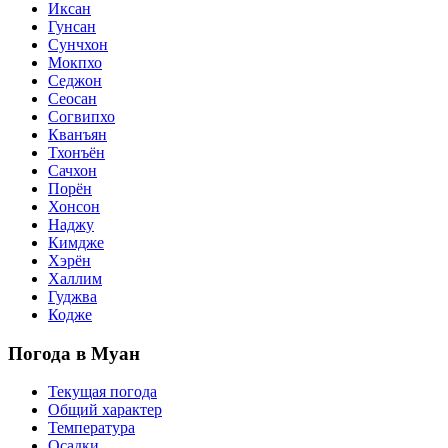
Иксан
Гунсан
Сунчхон
Мокпхо
Седжон
Сеосан
Согвипхо
Кванъян
Тхонъён
Сачхон
Порён
Хонсон
Наджу
Кимдже
Хэрён
Халлим
Гуджва
Кодже
Погода в Муан
Текущая погода
Общий характер
Температура
Осадки