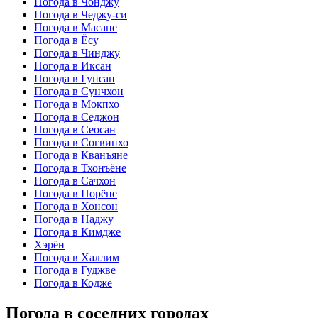
Погода в Чонджу
Погода в Чеджу-си
Погода в Масане
Погода в Ёсу
Погода в Чинджу
Погода в Иксан
Погода в Гунсан
Погода в Сунчхон
Погода в Мокпхо
Погода в Седжон
Погода в Сеосан
Погода в Согвипхо
Погода в Кванъяне
Погода в Тхонъёне
Погода в Сачхон
Погода в Порёне
Погода в Хонсон
Погода в Наджу
Погода в Кимдже
Хэрён
Погода в Халлим
Погода в Гуджве
Погода в Кодже
Погода в соседних городах