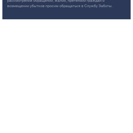
рассмотрения обращений, жалоб, претензий граждан о
возмещении убытков просим обращаться в Службу Заботы.