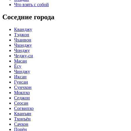
Что взять с собой
Соседние города
Кванджу
Тэджон
Чханвон
Чхонджу
Чонджу
Чеджу-си
Масан
Ёсу
Чинджу
Иксан
Гунсан
Сунчхон
Мокпхо
Седжон
Сеосан
Согвипхо
Кванъян
Тхонъён
Сачхон
Порён