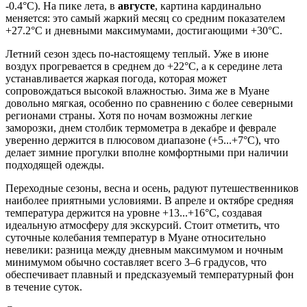
-0.4°C). На пике лета, в
августе
, картина кардинально
меняется: это самый жаркий месяц со средним показателем
+27.2°C и дневными максимумами, достигающими +30°C.
Летний сезон здесь по-настоящему теплый. Уже в июне
воздух прогревается в среднем до +22°C, а к середине лета
устанавливается жаркая погода, которая может
сопровождаться высокой влажностью. Зима же в Муане
довольно мягкая, особенно по сравнению с более северными
регионами страны. Хотя по ночам возможны легкие
заморозки, днем столбик термометра в декабре и феврале
уверенно держится в плюсовом диапазоне (+5...+7°C), что
делает зимние прогулки вполне комфортными при наличии
подходящей одежды.
Переходные сезоны, весна и осень, радуют путешественников
наиболее приятными условиями. В апреле и октябре средняя
температура держится на уровне +13...+16°C, создавая
идеальную атмосферу для экскурсий. Стоит отметить, что
суточные колебания температур в Муане относительно
невелики: разница между дневным максимумом и ночным
минимумом обычно составляет всего 3–6 градусов, что
обеспечивает плавный и предсказуемый температурный фон
в течение суток.