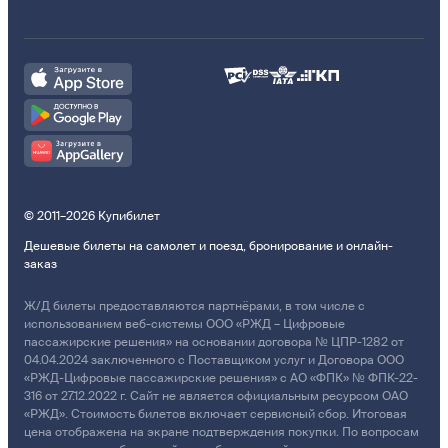
© 2011–2026 Купибилет
Дешевые билеты на самолет и поезд, бронирование и онлайн-
заказ
Ж/Д билеты предоставляются партнёрами, в том числе с
использованием веб-системы ООО «РЖД – Цифровые
пассажирские решения» на основании договора № ЦПР-1282 от
04.04.2024 заключенного с Поставщиком услуг и Договора ООО
«РЖД-Цифровые пассажирские решения» с АО «ФПК» № ФПК-22-
316 от 27.12.2022 г. Сайт не является официальным ресурсом ОАО
«РЖД». Стоимость билетов включает сервисный сбор. Итоговая
цена отображена на экране подтверждения покупки. По вопросам