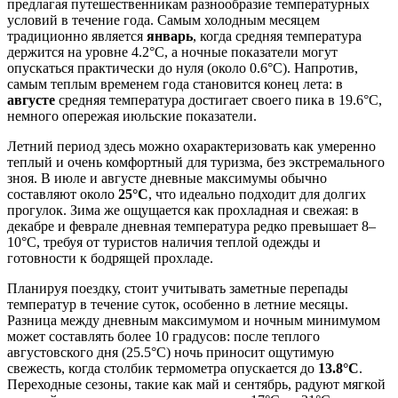
предлагая путешественникам разнообразие температурных
условий в течение года. Самым холодным месяцем
традиционно является
январь
, когда средняя температура
держится на уровне 4.2°C, а ночные показатели могут
опускаться практически до нуля (около 0.6°C). Напротив,
самым теплым временем года становится конец лета: в
августе
средняя температура достигает своего пика в 19.6°C,
немного опережая июльские показатели.
Летний период здесь можно охарактеризовать как умеренно
теплый и очень комфортный для туризма, без экстремального
зноя. В июле и августе дневные максимумы обычно
составляют около
25°C
, что идеально подходит для долгих
прогулок. Зима же ощущается как прохладная и свежая: в
декабре и феврале дневная температура редко превышает 8–
10°C, требуя от туристов наличия теплой одежды и
готовности к бодрящей прохладе.
Планируя поездку, стоит учитывать заметные перепады
температур в течение суток, особенно в летние месяцы.
Разница между дневным максимумом и ночным минимумом
может составлять более 10 градусов: после теплого
августовского дня (25.5°C) ночь приносит ощутимую
свежесть, когда столбик термометра опускается до
13.8°C
.
Переходные сезоны, такие как май и сентябрь, радуют мягкой