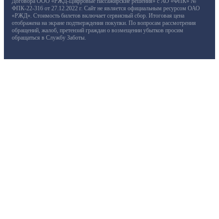
Договора ООО «РЖД-Цифровые пассажирские решения» с АО «ФПК» №
ФПК-22-316 от 27.12.2022 г. Сайт не является официальным ресурсом ОАО
«РЖД». Стоимость билетов включает сервисный сбор. Итоговая цена
отображена на экране подтверждения покупки. По вопросам рассмотрения
обращений, жалоб, претензий граждан о возмещении убытков просим
обращаться в Службу Заботы.