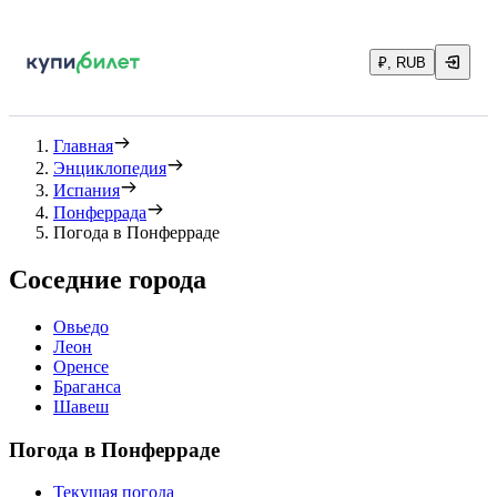
₽, RUB
Главная
Энциклопедия
Испания
Понферрада
Погода в Понферраде
Соседние города
Овьедо
Леон
Оренсе
Браганса
Шавеш
Погода в Понферраде
Текущая погода