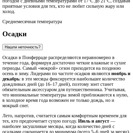
погодой с дневными температурами от 17°C до 21°C, создавая
приятные условия для тех, кто не любит сильную жару или
холод.
Среднемесячная температура
Осадки
Нашли неточность?
Осадки в Понферраде распределяются неравномерно в
течение года, формируя достаточно четкие влажные и сухие
периоды. Самый «мокрой» сезон приходится на позднюю
осень и зиму. Лидерами по частоте осадков являются
ноябрь и
декабрь
: в эти месяцы фиксируется наибольшее количество
дождливых дней (до 16–17 дней), поэтому зонт станет
обязательным аксессуаром для путешественника. Учитывая,
что минимальные температуры зимой приближаются к нулю,
в холодное время года возможен не только дождь, но и
мокрый снег.
Лето, напротив, считается самым комфортным временем для
тех, кто предпочитает сухую погоду.
Июль и август
—
наиболее засушливые месяцы, когда количество дней с
осадками сокращается до минимума (всего 5–6 дней за месяц).