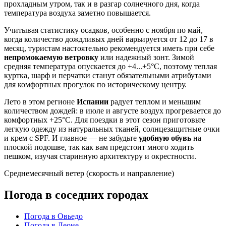
прохладным утром, так и в разгар солнечного дня, когда
температура воздуха заметно повышается.
Учитывая статистику осадков, особенно с ноября по май,
когда количество дождливых дней варьируется от 12 до 17 в
месяц, туристам настоятельно рекомендуется иметь при себе
непромокаемую ветровку
или надежный зонт. Зимой
средняя температура опускается до +4...+5°C, поэтому теплая
куртка, шарф и перчатки станут обязательными атрибутами
для комфортных прогулок по историческому центру.
Лето в этом регионе
Испании
радует теплом и меньшим
количеством дождей: в июле и августе воздух прогревается до
комфортных +25°C. Для поездки в этот сезон приготовьте
легкую одежду из натуральных тканей, солнцезащитные очки
и крем с SPF. И главное — не забудьте
удобную обувь
на
плоской подошве, так как вам предстоит много ходить
пешком, изучая старинную архитектуру и окрестности.
Среднемесячный ветер (скорость и направление)
Погода в соседних городах
Погода в Овьедо
Погода в Леоне