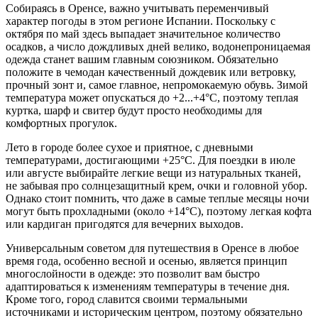
Собираясь в Оренсе, важно учитывать переменчивый
характер погоды в этом регионе Испании. Поскольку с
октября по май здесь выпадает значительное количество
осадков, а число дождливых дней велико, водонепроницаемая
одежда станет вашим главным союзником. Обязательно
положите в чемодан качественный дождевик или ветровку,
прочный зонт и, самое главное, непромокаемую обувь. Зимой
температура может опускаться до +2...+4°C, поэтому теплая
куртка, шарф и свитер будут просто необходимы для
комфортных прогулок.
Лето в городе более сухое и приятное, с дневными
температурами, достигающими +25°C. Для поездки в июле
или августе выбирайте легкие вещи из натуральных тканей,
не забывая про солнцезащитный крем, очки и головной убор.
Однако стоит помнить, что даже в самые теплые месяцы ночи
могут быть прохладными (около +14°C), поэтому легкая кофта
или кардиган пригодятся для вечерних выходов.
Универсальным советом для путешествия в Оренсе в любое
время года, особенно весной и осенью, является принцип
многослойности в одежде: это позволит вам быстро
адаптироваться к изменениям температуры в течение дня.
Кроме того, город славится своими термальными
источниками и историческим центром, поэтому обязательно