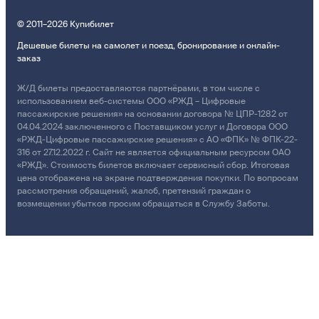
© 2011–2026 Купибилет
Дешевые билеты на самолет и поезд, бронирование и онлайн-
заказ
Ж/Д билеты предоставляются партнёрами, в том числе с
использованием веб-системы ООО «РЖД – Цифровые
пассажирские решения» на основании договора № ЦПР-1282 от
04.04.2024 заключенного с Поставщиком услуг и Договора ООО
«РЖД-Цифровые пассажирские решения» с АО «ФПК» № ФПК-22-
316 от 27.12.2022 г. Сайт не является официальным ресурсом ОАО
«РЖД». Стоимость билетов включает сервисный сбор. Итоговая
цена отображена на экране подтверждения покупки. По вопросам
рассмотрения обращений, жалоб, претензий граждан о
возмещении убытков просим обращаться в Службу Заботы.