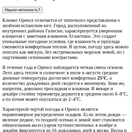
Нашли неточность?
Климат Оренсе отличается от типичного представления о
знойном испанском юге. Город, расположенный во
внутренних районах Галисии, характеризуется умеренным
климатом с заметным влиянием Атлантики. Это создает
уникальные погодные условия, где влажность и прохлада
сменяются комфортным теплом. В целом, погоду здесь можно
описать как мягкую, без экстремальных морозов зимой, но с
ощутимыми сезонными контрастами.
В течение года в Оренсе наблюдается четкая смена сезонов.
Лето здесь теплое и солнечное: в июле и августе средние
дневные температуры достигают комфортных
25°C
, а
количество дождливых дней сводится к минимуму. Зима же,
напротив, довольно прохладная и влажная. В январе и
декабре столбик термометра держится в среднем около 6–8°C,
а по ночам может опускаться до 2–4°C.
Характерной чертой погоды в Оренсе является
неравномерное распределение осадков. Если летом дожди —
явление редкое, то поздней осенью и зимой зонт становится
обязательным аксессуаром путешественника: в ноябре и
декабре фиксируется до 16 дождливых дней в месяц. Весна и