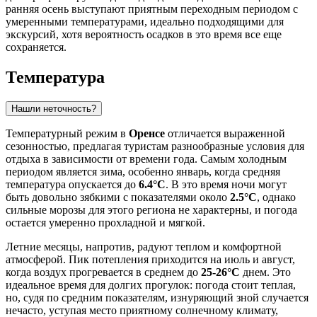
ранняя осень выступают приятным переходным периодом с
умеренными температурами, идеально подходящими для
экскурсий, хотя вероятность осадков в это время все еще
сохраняется.
Температура
Нашли неточность?
Температурный режим в
Оренсе
отличается выраженной
сезонностью, предлагая туристам разнообразные условия для
отдыха в зависимости от времени года. Самым холодным
периодом является зима, особенно январь, когда средняя
температура опускается до
6.4°C
. В это время ночи могут
быть довольно зябкими с показателями около
2.5°C
, однако
сильные морозы для этого региона не характерны, и погода
остается умеренно прохладной и мягкой.
Летние месяцы, напротив, радуют теплом и комфортной
атмосферой. Пик потепления приходится на июль и август,
когда воздух прогревается в среднем до
25-26°C
днем. Это
идеальное время для долгих прогулок: погода стоит теплая,
но, судя по средним показателям, изнуряющий зной случается
нечасто, уступая место приятному солнечному климату,