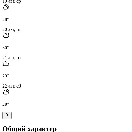
19 авг, ср
28
°
20 авг, чт
30
°
21 авг, пт
29
°
22 авг, сб
28
°
Общий характер