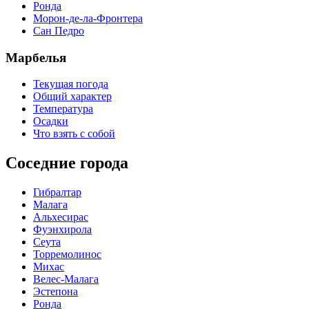
Ронда
Морон-де-ла-Фронтера
Сан Педро
Марбелья
Текущая погода
Общий характер
Температура
Осадки
Что взять с собой
Соседние города
Гибралтар
Малага
Альхесирас
Фуэнхирола
Сеута
Торремолинос
Михас
Велес-Малага
Эстепона
Ронда