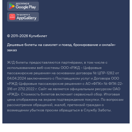
© 2011–2026 Купибилет
Дешевые билеты на самолет и поезд, бронирование и онлайн-
заказ
Ж/Д билеты предоставляются партнёрами, в том числе с
использованием веб-системы ООО «РЖД – Цифровые
пассажирские решения» на основании договора № ЦПР-1282 от
04.04.2024 заключенного с Поставщиком услуг и Договора ООО
«РЖД-Цифровые пассажирские решения» с АО «ФПК» № ФПК-22-
316 от 27.12.2022 г. Сайт не является официальным ресурсом ОАО
«РЖД». Стоимость билетов включает сервисный сбор. Итоговая
цена отображена на экране подтверждения покупки. По вопросам
рассмотрения обращений, жалоб, претензий граждан о
возмещении убытков просим обращаться в Службу Заботы.