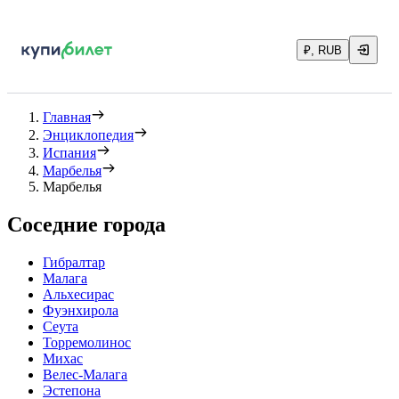
₽, RUB
Главная
Энциклопедия
Испания
Марбелья
Марбелья
Соседние города
Гибралтар
Малага
Альхесирас
Фуэнхирола
Сеута
Торремолинос
Михас
Велес-Малага
Эстепона