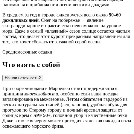
напоминая о приближении осени легкими дождями.
В среднем за год в городе фиксируется всего около
50–60
дождливых дней
. Снег на побережье — явление
экстраординарное и практически невозможное на уровне
моря. Даже в самый «влажный» сезон солнце остается частым
гостем, что делает этот курорт прекрасным направлением для
тех, кто хочет сбежать от затяжной серой осени.
Среднемесячные осадки
Что взять с собой
Нашли неточность?
При сборе чемодана в
Марбелью
стоит придерживаться
принципа
многослойности
, особенно если ваша поездка
запланирована на межсезонье. Летом обязателен гардероб из
легких натуральных тканей (лен, хлопок), удобная обувь для
прогулок по Старому городу и полный арсенал защиты от
солнца: крем с
SPF 50+
, головной убор и качественные очки.
Даже в июле вечером может пригодиться легкая накидка из-за
освежающего морского бриза.