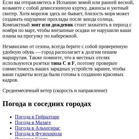
Если вы отправляетесь в
Испанию
зимой или ранней весной,
возьмите с собой демисезонную куртку, джинсы и уютный
свитер. Хотя морозов здесь не бывает, близость моря может
создавать ощущение прохлады после захода солнца.
Компактный
зонт или дождевик
стоит захватить в период с
ноября по март, чтобы внезапные осадки не нарушили ваши
планы на прогулку по набережной.
Независимо от сезона, всегда берите с собой проверенную
удобную обувь — город располагает к долгим пешим
маршрутам. Также помните, что в местных отелях
используются розетки
типа C и F
, поэтому проверьте
совместимость ваших зарядных устройств заранее, чтобы
ваши гаджеты всегда были готовы к созданию красивых
кадров.
Среднемесячный ветер (скорость и направление)
Погода в соседних городах
Погода в Гибралтаре
Погода в Малаге
Погода в Альхесирас
Погода в Фуэнхирола