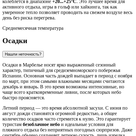
колеблется в диапазоне
+20...+25°C
. Это лучшее время для
активного отдыха, игры в гольф или хайкинга, так как
умеренное тепло позволяет проводить на свежем воздухе весь
день без риска перегрева.
Среднемесячная температура
Осадки
Нашли неточность?
Осадки в
Марбелье
носят ярко выраженный сезонный
характер, типичный для средиземноморского побережья
Испании
. Основная часть дождей выпадает в период с ноября
по март, при этом самыми влажными месяцами считаются
декабрь и январь. В это время возможны интенсивные, но
чаще всего кратковременные ливни, после которых небо
быстро проясняется.
Летний период — это время абсолютной засухи. С июня по
август дожди становятся огромной редкостью, а общее
количество осадков часто стремится к нулю. Это гарантирует
туристам
безоблачное небо
и идеальные условия для
пляжного отдыха без неприятных погодных сюрпризов. Даже
сентябрь обычно сохраняет летнюю сухость, лишь изредка