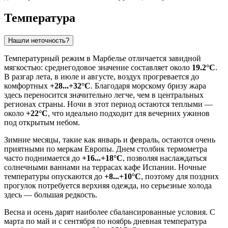
Температура
Нашли неточность?
Температурный режим в
Марбелье
отличается завидной
мягкостью: среднегодовое значение составляет около
19.2°C
.
В разгар лета, в июле и августе, воздух прогревается до
комфортных
+28...+32°C
. Благодаря морскому бризу жара
здесь переносится значительно легче, чем в центральных
регионах страны. Ночи в этот период остаются теплыми —
около
+22°C
, что идеально подходит для вечерних ужинов
под открытым небом.
Зимние месяцы, такие как январь и февраль, остаются очень
приятными по меркам Европы. Днем столбик термометра
часто поднимается до
+16...+18°C
, позволяя наслаждаться
солнечными ваннами на террасах кафе
Испании
. Ночные
температуры опускаются до
+8...+10°C
, поэтому для поздних
прогулок потребуется верхняя одежда, но серьезные холода
здесь — большая редкость.
Весна и осень дарят наиболее сбалансированные условия. С
марта по май и с сентября по ноябрь дневная температура