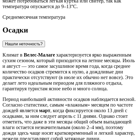
может потребоваться легкая куртка или свитер, так как
температура опускается до 9–13°C.
Среднемесячная температура
Осадки
Нашли неточность?
Климат в
Велес-Малаге
характеризуется ярко выраженным
сухим сезоном, который приходится на летние месяцы. Июль
и август — это самое засушливое время года, когда среднее
количество осадков стремится к нулю, а дождливые дни
практически отсутствуют (в июле их обычно нет вовсе). Это
делает лето идеальным периодом для пляжного отдыха,
гарантируя туристам ясное небо и много солнца.
Период наибольшей активности осадков наблюдается весной.
Согласно статистике, самым «влажным» месяцем по частоте
дождей является
март
, когда фиксируется около 13 дней с
осадками, за ним следует апрель с 11 днями. Однако стоит
отметить, что даже в эти месяцы общий объем выпадающей
влаги остается незначительным (около 2–4 мм), поэтому
дожди здесь чаще носят кратковременный и легкий характер,
нежели представляют собой затяжные ливни.