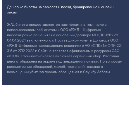
Дешевые билеты на самолет и поезд, бронирование и онлайн-
заказ
Ж/Д билеты предоставляются партнёрами, в том числе с
использованием веб-системы ООО «РЖД – Цифровые
пассажирские решения» на основании договора № ЦПР-1282 от
04.04.2024 заключенного с Поставщиком услуг и Договора ООО
«РЖД-Цифровые пассажирские решения» с АО «ФПК» № ФПК-22-
316 от 27.12.2022 г. Сайт не является официальным ресурсом ОАО
«РЖД». Стоимость билетов включает сервисный сбор. Итоговая
цена отображена на экране подтверждения покупки. По вопросам
рассмотрения обращений, жалоб, претензий граждан о
возмещении убытков просим обращаться в Службу Заботы.