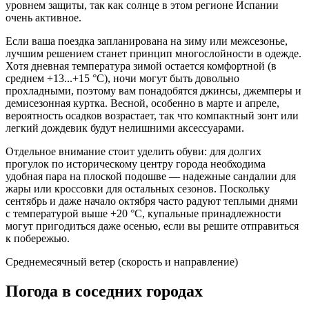
уровнем защиты, так как солнце в этом регионе Испании
очень активное.
Если ваша поездка запланирована на зиму или межсезонье,
лучшим решением станет принцип многослойности в одежде.
Хотя дневная температура зимой остается комфортной (в
среднем +13...+15 °C), ночи могут быть довольно
прохладными, поэтому вам понадобятся джинсы, джемперы и
демисезонная куртка. Весной, особенно в марте и апреле,
вероятность осадков возрастает, так что компактный зонт или
легкий дождевик будут нелишними аксессуарами.
Отдельное внимание стоит уделить обуви: для долгих
прогулок по историческому центру города необходима
удобная пара на плоской подошве — надежные сандалии для
жары или кроссовки для остальных сезонов. Поскольку
сентябрь и даже начало октября часто радуют теплыми днями
с температурой выше +20 °C, купальные принадлежности
могут пригодиться даже осенью, если вы решите отправиться
к побережью.
Среднемесячный ветер (скорость и направление)
Погода в соседних городах