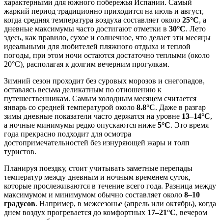
характерными для южного побережья Испании. Самый
жаркий период традиционно приходится на июль и август,
когда средняя температура воздуха составляет около
25°C
, а
дневные максимумы часто достигают отметки в
30°C
. Лето
здесь, как правило, сухое и солнечное, что делает эти месяцы
идеальными для любителей пляжного отдыха и теплой
погоды, при этом ночи остаются достаточно теплыми (около
20°C), располагая к долгим вечерним прогулкам.
Зимний сезон проходит без суровых морозов и снегопадов,
оставаясь весьма деликатным по отношению к
путешественникам. Самым холодным месяцем считается
январь со средней температурой около
8.8°C
. Даже в разгар
зимы дневные показатели часто держатся на уровне
13–14°C
,
а ночные минимумы редко опускаются ниже
5°C
. Это время
года прекрасно подходит для осмотра
достопримечательностей без изнуряющей жары и толп
туристов.
Планируя поездку, стоит учитывать заметные перепады
температур между дневным и ночным временем суток,
которые прослеживаются в течение всего года. Разница между
максимумом и минимумом обычно составляет около
8–10
градусов
. Например, в межсезонье (апрель или октябрь), когда
днем воздух прогревается до комфортных
17–21°C
, вечером