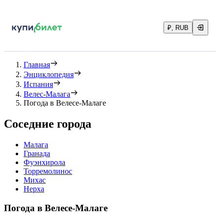
₽, RUB
Главная
Энциклопедия
Испания
Велес-Малага
Погода в Велесе-Малаге
Соседние города
Малага
Гранада
Фуэнхирола
Торремолинос
Михас
Нерха
Погода в Велесе-Малаге