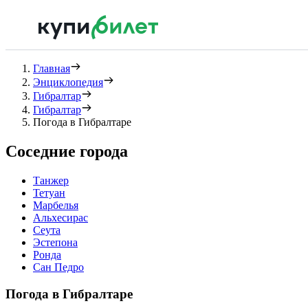
Главная
Энциклопедия
Гибралтар
Гибралтар
Погода в Гибралтаре
Соседние города
Танжер
Тетуан
Марбелья
Альхесирас
Сеута
Эстепона
Ронда
Сан Педро
Погода в Гибралтаре