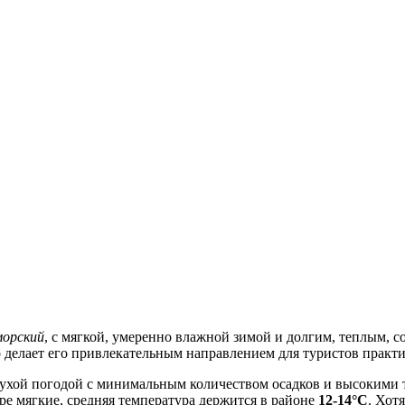
морский
, с мягкой, умеренно влажной зимой и долгим, теплым, 
 делает его привлекательным направлением для туристов практи
 сухой погодой с минимальным количеством осадков и высокими
ре мягкие, средняя температура держится в районе
12-14°C
. Хот