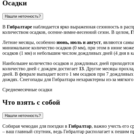
Осадки
Нашли неточность?
В
Гибралтаре
наблюдается ярко выраженная сезонность в распр
количеством осадков, осенне-зимне-весенний сезон. В целом,
Г
Летние месяцы, особенно
июнь, июль и август
, являются самы
минимальное количество осадков (0 мм), при этом в июне може
осадков (1 мм) и небольшим числом дождливых дней (4 дня в к
Наибольшее количество осадков и дождливых дней приходится
количество дней с дождем достигает
13
. Другие месяцы прохлад
дней. В феврале выпадает всего 1 мм осадков при 7 дождливы
дождях. Снегопады для Гибралтара нехарактерны из-за мягкого
Среднемесячные осадки
Что взять с собой
Нашли неточность?
Собирая чемодан для поездки в
Гибралтар
, важно учесть его 
– ваш главный спутник, ведь Гибралтар располагает к пешим 