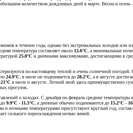
наибольшим количеством дождливых дней в марте. Весна и осень
жимов в течение года, однако без экстремальных холодов или 
едняя температура составляет около
12.6°C
, а минимальные ночн
пературой
25.0°C
и дневными максимумами, достигающими в ср
рактеризуются по-настоящему теплой и очень солнечной погодой.
оло
24.9°C
, в июле он поднимается до
28.2°C
, а в августе достиг
-21°C
в июле и августе. Летний зной здесь преимущественно сухо
ных прогулок.
тавлений о холодах. С декабря по февраль средние температуры
 до
9.9°C - 11.5°C
, а дневные обычно поднимаются до
15.2°C - 1
и и ночными температурами присутствуют круглый год, составля
кает сильного переохлаждения ночью зимой.