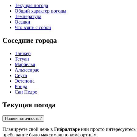
Текущая погода
Общий характер погоды
Температура
Осадки
Что взять с собой
Соседние города
Танжер
Тетуан
Марбелья
Альхесирас
Сеута
Эстепона
Ронда
Сан Педро
Текущая погода
Нашли неточность?
Планируете свой день в
Гибралтаре
или просто интересуетесь
пребывание было максимально комфортным.