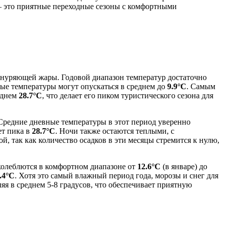
 – это приятные переходные сезоны с комфортными
изнуряющей жары. Годовой диапазон температур достаточно
ые температуры могут опускаться в среднем до
9.9°C
. Самым
еднем
28.7°C
, что делает его пиком туристического сезона для
 Средние дневные температуры в этот период уверенно
ает пика в
28.7°C
. Ночи также остаются теплыми, с
й, так как количество осадков в эти месяцы стремится к нулю,
 колеблются в комфортном диапазоне от
12.6°C
(в январе) до
6.4°C
. Хотя это самый влажный период года, морозы и снег для
я в среднем 5-8 градусов, что обеспечивает приятную