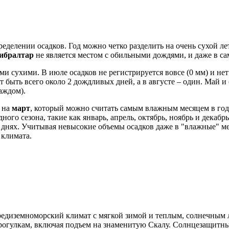
еделении осадков. Год можно четко разделить на очень сухой л
ибралтар
не является местом с обильными дождями, и даже в с
ми сухими. В июле осадков не регистрируется вовсе (0 мм) и не
т быть всего около 2 дождливых дней, а в августе – один. Май 
аждом).
 на
март
, который можно считать самым влажным месяцем в год
ного сезона, такие как январь, апрель, октябрь, ноябрь и декаб
х днях. Учитывая невысокие объемы осадков даже в "влажные" м
 климата.
средиземноморский климат с мягкой зимой и теплым, солнечным 
прогулкам, включая подъем на знаменитую Скалу. Солнцезащитны