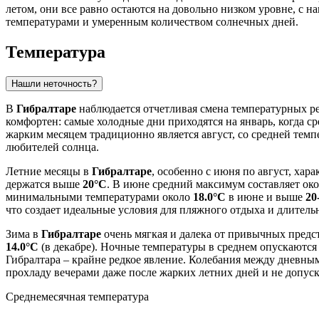
летом, они все равно остаются на довольно низком уровне, с 
температурами и умеренным количеством солнечных дней.
Температура
Нашли неточность?
В
Гибралтаре
наблюдается отчетливая смена температурных ре
комфортен: самые холодные дни приходятся на январь, когда ср
жарким месяцем традиционно является август, со средней тем
любителей солнца.
Летние месяцы в
Гибралтаре
, особенно с июня по август, ха
держатся выше
20°C
. В июне средний максимум составляет ок
минимальными температурами около
18.0°C
в июне и выше
20
что создает идеальные условия для пляжного отдыха и длитель
Зима в
Гибралтаре
очень мягкая и далека от привычных предс
14.0°C
(в декабре). Ночные температуры в среднем опускаются
Гибралтара – крайне редкое явление. Колебания между дневным
прохладу вечерами даже после жарких летних дней и не допус
Среднемесячная температура