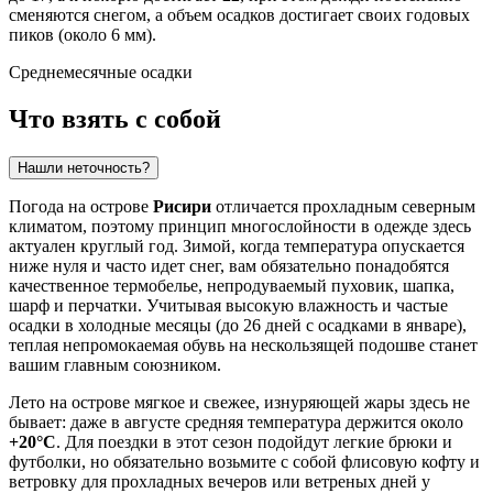
сменяются снегом, а объем осадков достигает своих годовых
пиков (около 6 мм).
Среднемесячные осадки
Что взять с собой
Нашли неточность?
Погода на острове
Рисири
отличается прохладным северным
климатом, поэтому принцип многослойности в одежде здесь
актуален круглый год. Зимой, когда температура опускается
ниже нуля и часто идет снег, вам обязательно понадобятся
качественное термобелье, непродуваемый пуховик, шапка,
шарф и перчатки. Учитывая высокую влажность и частые
осадки в холодные месяцы (до 26 дней с осадками в январе),
теплая непромокаемая обувь на нескользящей подошве станет
вашим главным союзником.
Лето на острове мягкое и свежее, изнуряющей жары здесь не
бывает: даже в августе средняя температура держится около
+20°C
. Для поездки в этот сезон подойдут легкие брюки и
футболки, но обязательно возьмите с собой флисовую кофту и
ветровку для прохладных вечеров или ветреных дней у