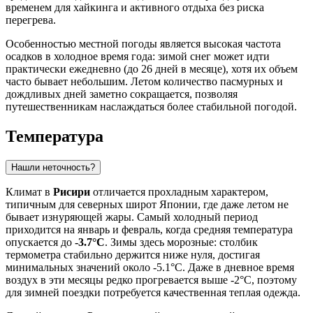
временем для хайкинга и активного отдыха без риска
перегрева.
Особенностью местной погоды является высокая частота
осадков в холодное время года: зимой снег может идти
практически ежедневно (до 26 дней в месяце), хотя их объем
часто бывает небольшим. Летом количество пасмурных и
дождливых дней заметно сокращается, позволяя
путешественникам наслаждаться более стабильной погодой.
Температура
Нашли неточность?
Климат в
Рисири
отличается прохладным характером,
типичным для северных широт Японии, где даже летом не
бывает изнуряющей жары. Самый холодный период
приходится на январь и февраль, когда средняя температура
опускается до
-3.7°C
. Зимы здесь морозные: столбик
термометра стабильно держится ниже нуля, достигая
минимальных значений около -5.1°C. Даже в дневное время
воздух в эти месяцы редко прогревается выше -2°C, поэтому
для зимней поездки потребуется качественная теплая одежда.