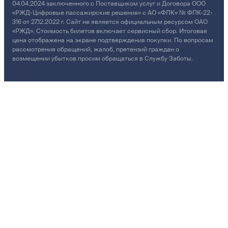
04.04.2024 заключенного с Поставщиком услуг и Договора ООО
«РЖД-Цифровые пассажирские решения» с АО «ФПК» № ФПК-22-
316 от 27.12.2022 г. Сайт не является официальным ресурсом ОАО
«РЖД». Стоимость билетов включает сервисный сбор. Итоговая
цена отображена на экране подтверждения покупки. По вопросам
рассмотрения обращений, жалоб, претензий граждан о
возмещении убытков просим обращаться в Службу Заботы.