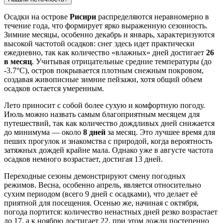
Осадки на острове
Рисири
распределяются неравномерно в
течение года, что формирует ярко выраженную сезонность.
Зимние месяцы, особенно декабрь и январь, характеризуются
высокой частотой осадков: снег здесь идет практически
ежедневно, так как количество «влажных» дней достигает
26
в месяц
. Учитывая отрицательные средние температуры (до
-3.7°C), остров покрывается плотным снежным покровом,
создавая живописные зимние пейзажи, хотя общий объем
осадков остается умеренным.
Лето приносит с собой более сухую и комфортную погоду.
Июль можно назвать самым благоприятным месяцем для
путешествий, так как количество дождливых дней снижается
до минимума — около
8 дней
за месяц. Это лучшее время для
пеших прогулок и знакомства с природой, когда вероятность
затяжных дождей крайне мала. Однако уже в августе частота
осадков немного возрастает, достигая 13 дней.
Переходные сезоны демонстрируют смену погодных
режимов. Весна, особенно апрель, является относительно
сухим периодом (всего 9 дней с осадками), что делает её
приятной для посещения. Осенью же, начиная с октября,
погода портится: количество ненастных дней резко возрастает
до 17, а к ноябрю достигает 22, при этом дожди постепенно