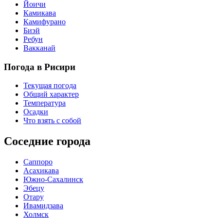
Йоичи
Камикава
Камифурано
Биэй
Ребун
Вакканай
Погода в Рисири
Текущая погода
Общий характер
Температура
Осадки
Что взять с собой
Соседние города
Саппоро
Асахикава
Южно-Сахалинск
Эбецу
Отару
Ивамидзава
Холмск