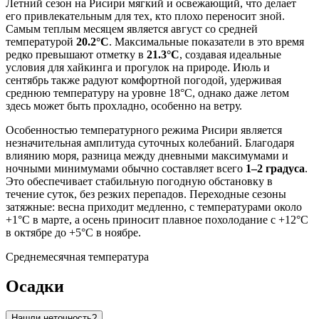
Летний сезон на Рисири мягкий и освежающий, что делает
его привлекательным для тех, кто плохо переносит зной.
Самым теплым месяцем является август со средней
температурой
20.2°C
. Максимальные показатели в это время
редко превышают отметку в
21.3°C
, создавая идеальные
условия для хайкинга и прогулок на природе. Июль и
сентябрь также радуют комфортной погодой, удерживая
среднюю температуру на уровне 18°C, однако даже летом
здесь может быть прохладно, особенно на ветру.
Особенностью температурного режима Рисири является
незначительная амплитуда суточных колебаний. Благодаря
влиянию моря, разница между дневными максимумами и
ночными минимумами обычно составляет всего
1–2 градуса
.
Это обеспечивает стабильную погодную обстановку в
течение суток, без резких перепадов. Переходные сезоны
затяжные: весна приходит медленно, с температурами около
+1°C в марте, а осень приносит плавное похолодание с +12°C
в октябре до +5°C в ноябре.
Среднемесячная температура
Осадки
Нашли неточность?