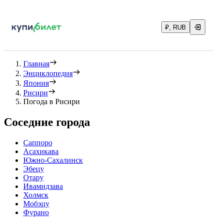
₽, RUB
Главная
Энциклопедия
Япония
Рисири
Погода в Рисири
Соседние города
Саппоро
Асахикава
Южно-Сахалинск
Эбецу
Отару
Ивамидзава
Холмск
Мобэцу
Фурано