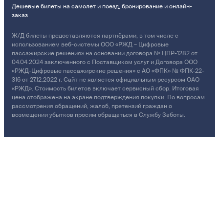
Дешевые билеты на самолет и поезд, бронирование и онлайн-
заказ
Ж/Д билеты предоставляются партнёрами, в том числе с
использованием веб-системы ООО «РЖД – Цифровые
пассажирские решения» на основании договора № ЦПР-1282 от
04.04.2024 заключенного с Поставщиком услуг и Договора ООО
«РЖД-Цифровые пассажирские решения» с АО «ФПК» № ФПК-22-
316 от 27.12.2022 г. Сайт не является официальным ресурсом ОАО
«РЖД». Стоимость билетов включает сервисный сбор. Итоговая
цена отображена на экране подтверждения покупки. По вопросам
рассмотрения обращений, жалоб, претензий граждан о
возмещении убытков просим обращаться в Службу Заботы.