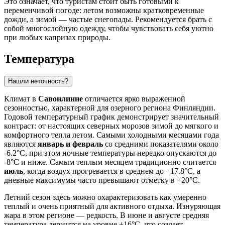
Это означает, что туристам стоит быть готовыми к
переменчивой погоде: летом возможны кратковременные
дожди, а зимой — частые снегопады. Рекомендуется брать с
собой многослойную одежду, чтобы чувствовать себя уютно
при любых капризах природы.
Температура
Нашли неточность?
Климат в
Савонлинне
отличается ярко выраженной
сезонностью, характерной для озерного региона Финляндии.
Годовой температурный график демонстрирует значительный
контраст: от настоящих северных морозов зимой до мягкого и
комфортного тепла летом. Самыми холодными месяцами года
являются
январь и февраль
со средними показателями около
-6.2°C, при этом ночные температуры нередко опускаются до
-8°C и ниже. Самым теплым месяцем традиционно считается
июль
, когда воздух прогревается в среднем до +17.8°C, а
дневные максимумы часто превышают отметку в +20°C.
Летний сезон здесь можно охарактеризовать как умеренно
теплый и очень приятный для активного отдыха. Изнуряющая
жара в этом регионе — редкость. В июне и августе средняя
температура держится на уровне +16°C, что создает