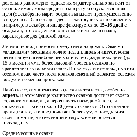
довольно равномерно, однако их характер сильно зависит от
сезона. Зимой, когда средняя температура опускается ниже
нуля (с декабря по март), осадки выпадают преимущественно
в виде снега. Снегопады здесь — частое, но уютное явление:
например, в декабре и январе фиксируется до
15–16 дней
с
осадками, что создает живописные снежные пейзажи,
характерные для финской зимы.
Летний период приносит смену снега на дожди. Самыми
«влажными» месяцами можно назвать
июль и август
, когда
регистрируется наибольшее количество дождливых дней (до
15 в месяц) и чуть более высокий уровень осадков по
сравнению с остальным годом. Впрочем, летние дожди в этом
озерном краю часто носят кратковременный характер, освежая
воздух и не мешая прогулкам.
Наиболее сухим временем года считается весна, особенно
апрель
. В этом месяце количество осадков достигает своего
годового минимума, а вероятность пасмурной погоды
снижается — всего около 10 дней с осадками. Это отличное
время для тех, кто предпочитает более сухую погоду, хотя
стоит помнить, что весенний воздух все еще остается
прохладным.
Среднемесячные осадки