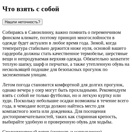
Что взять с собой
Нашли неточность?
Собираясь в Савонлинну, важно помнить о переменчивом
финском климате, поэтому принцип многослойности в
одежде будет актуален в любое время года. Зимой, когда
температура стабильно держится ниже нуля, основой вашего
гардероба должны стать качественное термобелье, шерстяные
вещи и непродуваемая верхняя одежда. Обязательно захватите
теплую шапку, шарф и перчатки, а также утепленную обувь на
нескользящей подошве для безопасных прогулок по
заснеженным улицам.
Летом погода становится комфортной для долгих прогулок,
однако вечера у озер могут быть прохладными. Рекомендуем
взять с собой не только футболки, но и легкую куртку или
худи. Поскольку небольшие осадки возможны в течение всего
года, в чемодане всегда должно найтись место для
компактного зонта или дождевика. Для посещения
достопримечательностей, таких как старинная крепость,
выбирайте удобную и проверенную обувь для ходьбы.
Среднемесячный ветер (скорость и направление)