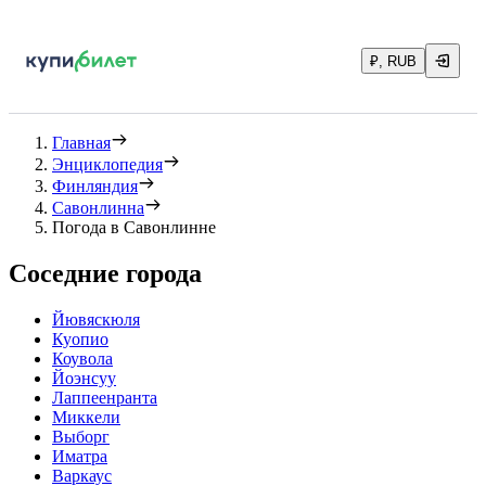
₽, RUB
Главная
Энциклопедия
Финляндия
Савонлинна
Погода в Савонлинне
Соседние города
Йювяскюля
Куопио
Коувола
Йоэнсуу
Лаппеенранта
Миккели
Выборг
Иматра
Варкаус