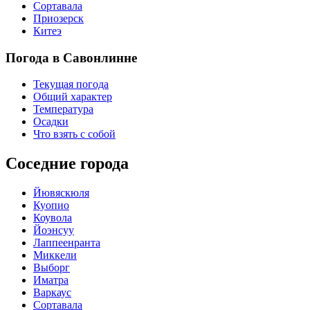
Сортавала
Приозерск
Китеэ
Погода в Савонлинне
Текущая погода
Общий характер
Температура
Осадки
Что взять с собой
Соседние города
Йювяскюля
Куопио
Коувола
Йоэнсуу
Лаппеенранта
Миккели
Выборг
Иматра
Варкаус
Сортавала