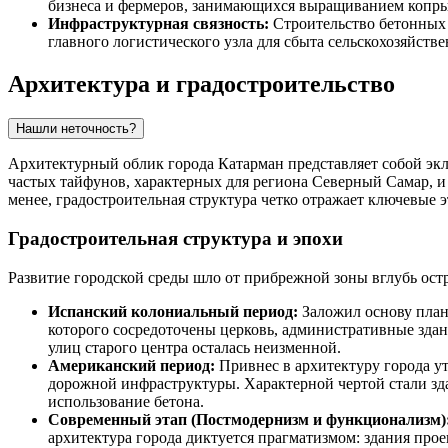
бизнеса и фермеров, занимающихся выращиванием копры
Инфраструктурная связность:
Строительство бетонных 
главного логистического узла для сбыта сельскохозяйст
Архитектура и градостроительство
Нашли неточность?
Архитектурный облик города
Катарман
представляет собой эк
частых тайфунов, характерных для региона Северный Самар, и
менее, градостроительная структура четко отражает ключевые 
Градостроительная структура и эпохи
Развитие городской среды шло от прибрежной зоны вглубь ост
Испанский колониальный период:
Заложил основу плани
которого сосредоточены церковь, административные здани
улиц старого центра осталась неизменной.
Американский период:
Привнес в архитектуру города ут
дорожной инфраструктуры. Характерной чертой стали зд
использование бетона.
Современный этап (Постмодернизм и функционализм)
архитектура города диктуется прагматизмом: здания про