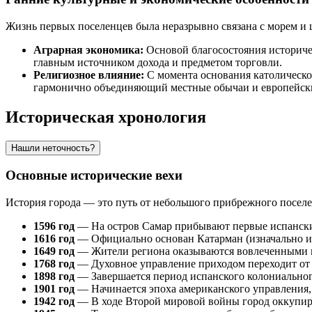
Жизнь первых поселенцев была неразрывно связана с морем и 
Аграрная экономика:
Основой благосостояния историче
главным источником дохода и предметом торговли.
Религиозное влияние:
С момента основания католическог
гармонично объединяющий местные обычаи и европейск
Историческая хронология
Нашли неточность?
Основные исторические вехи
История города — это путь от небольшого прибрежного посе
1596 год
— На остров Самар прибывают первые испанские
1616 год
— Официально основан
Катарман
(изначально 
1649 год
— Жители региона оказываются вовлеченными в 
1768 год
— Духовное управление приходом переходит от и
1898 год
— Завершается период испанского колониального
1901 год
— Начинается эпоха американского управления, 
1942 год
— В ходе Второй мировой войны город оккупир