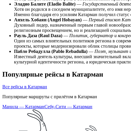
Эладио Балите (Eladio Balite)
—
Государственный деяте
Хотя он родился в соседнем муниципалитете, его имя нер
Именно благодаря его усилиям Катарман получил статус 
Анхель Хобаян (Angel Hobayan)
—
Первый епископ Кат
Духовный лидер, назначенный первым главой новообразов
религиозным просвещением, но и реализацией социальны
Рауль Даза (Raul Daza)
—
Политик, губернатор и конгре
Один из самых влиятельных политиков региона в соврем
проекты, которые модернизировали облик столицы прови
Пабло Ребадулла (Pablo Rebadulla)
—
Поэт, музыкант 
Известный деятель культуры, внесший значительный вкла
культурной идентичности региона, а юридическая практи
Популярные рейсы в Катарман
Все рейсы в Катарман
Популярные маршруты с прилётом в Катарман
Манила — Катарман
Себу-Сити — Катарман