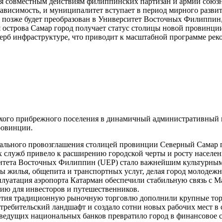
я совместным действиям филиппинских партизан и армии союзн
ависимость, и муниципалитет вступает в период мирного развит
позже будет преобразован в Университет Восточных Филиппин,
 острова Самар город получает статус столицы новой провинци
б инфраструктуре, что приводит к масштабной программе реко
хого прибрежного поселения в динамичный административный и
ровинции.
льного провозглашения столицей провинции Северный Самар г
 служб привело к расширению городской черты и росту населени
итета Восточных Филиппин (UEP) стало важнейшим культурным 
нды жилья, общепита и транспортных услуг, делая город молодеж
луатация аэропорта Катарман обеспечили стабильную связь с М
цию для инвесторов и путешественников.
етия традиционную рыночную торговлю дополнили крупные тор
ребительский ландшафт и создало сотни новых рабочих мест в 
едущих национальных банков превратило город в финансовое с