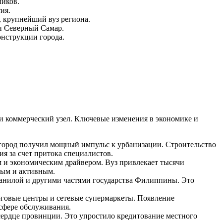
иков.
ия.
 крупнейший вуз региона.
и Северный Самар.
нструкции города.
 коммерческий узел. Ключевые изменения в экономике и
ород получил мощный импульс к урбанизации. Строительство
я за счет притока специалистов.
и экономическим драйвером. Вуз привлекает тысячи
ным и активным.
анилой и другими частями государства
Филиппины
. Это
говые центры и сетевые супермаркеты. Появление
сфере обслуживания.
ердце провинции. Это упростило кредитование местного