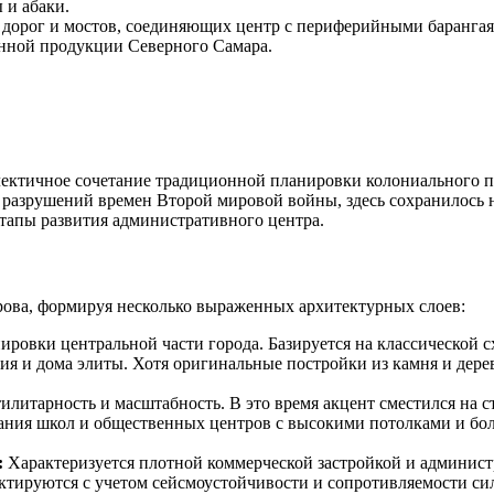
 и абаки.
дорог и мостов, соединяющих центр с периферийными барангая
венной продукции Северного Самара.
лектичное сочетание традиционной планировки колониального п
 разрушений времен Второй мировой войны, здесь сохранилось н
этапы развития административного центра.
рова, формируя несколько выраженных архитектурных слоев:
ровки центральной части города. Базируется на классической сх
я и дома элиты. Хотя оригинальные постройки из камня и дерева
илитарность и масштабность. В это время акцент сместился на 
ания школ и общественных центров с высокими потолками и бол
:
Характеризуется плотной коммерческой застройкой и админис
ектируются с учетом сейсмоустойчивости и сопротивляемости си