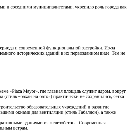
ми и соседними муниципалитетами, укрепило роль города как
ериода и современной функциональной застройки. Из-за
емного исторических зданий в их первозданном виде. Тем не
еме «Plaza Mayor», где главная площадь служит ядром, вокруг
 (стиль «бахай-на-бато») практически не сохранились, сетка
строительство образовательных учреждений и развитие
ьшими окнами для вентиляции (стиль Габалдон), а также
тративными зданиями из железобетона. Современная
льным ветрам.