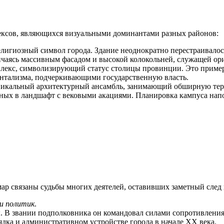
ексов, являющихся визуальными доминантами разных районов:
лигиозный символ города. Здание неоднократно перестраивало
личаясь массивным фасадом и высокой колокольней, служащей ор
екс, символизирующий статус столицы провинции. Это пример
ентализма, подчеркивающими государственную власть.
икальный архитектурный ансамбль, занимающий обширную терр
ных в ландшафт с вековыми акациями. Планировка кампуса нап
 связаны судьбы многих деятелей, оставивших заметный след в
и политик
.
В звании подполковника он командовал силами сопротивления в
ядка и административном устройстве города в начале XX века.