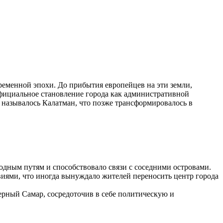
еменной эпохи. До прибытия европейцев на эти земли,
фициальное становление города как административной
е называлось Калатман, что позже трансформировалось в
одным путям и способствовало связи с соседними островами.
иями, что иногда вынуждало жителей переносить центр города
ерный Самар, сосредоточив в себе политическую и