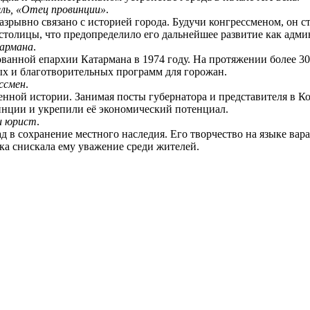
ль, «Отец провинции»
.
азрывно связано с историей города. Будучи конгрессменом, он 
столицы, что предопределило его дальнейшее развитие как адми
армана
.
анной епархии Катармана в 1974 году. На протяжении более 30 
х и благотворительных программ для горожан.
ссмен
.
енной истории. Занимая посты губернатора и представителя в 
нции и укрепили её экономический потенциал.
и юрист
.
д в сохранение местного наследия. Его творчество на языке ва
ка снискала ему уважение среди жителей.