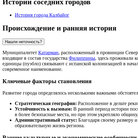
Истории соседних городов
История города Калбайог
Происхождение и ранняя история
Нашли неточность?
Муниципалитет
Катарман
, расположенный в провинции Северн
входящие в состав государства
Филиппины
, здесь проживали 
единицы (пуэбло) связывают с испанской колонизацией в начал
современное наименование.
Ключевые факторы становления
Развитие города определялось несколькими важными обстояте
Стратегическая география:
Расположение в дельте реки
Устойчивость к вызовам:
В ранний период истории пос
в более безопасные места, но при этом укрепляло общину
Административный статус:
Благодаря своему размеру и
образовательную жизнь региона.
Ранние культурные и экономические особенности