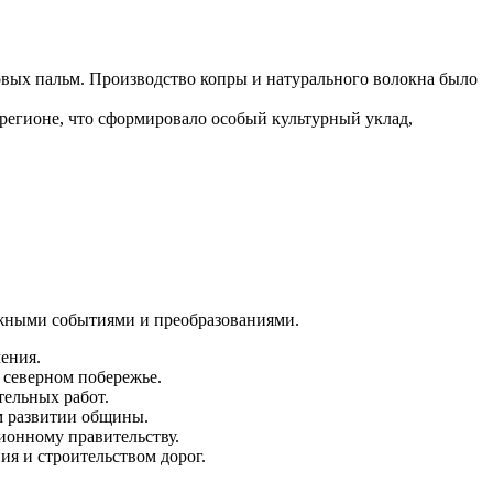
овых пальм. Производство копры и натурального волокна было
 регионе, что сформировало особый культурный уклад,
ажными событиями и преобразованиями.
ения.
 северном побережье.
ельных работ.
м развитии общины.
ионному правительству.
я и строительством дорог.