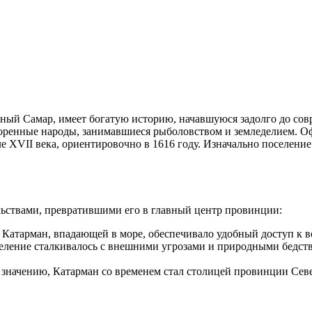
ый Самар, имеет богатую историю, начавшуюся задолго до совр
коренные народы, занимавшиеся рыболовством и земледелием. О
е XVII века, ориентировочно в 1616 году. Изначально поселени
льствами, превратившими его в главный центр провинции:
 Катарман, впадающей в море, обеспечивало удобный доступ к в
еление сталкивалось с внешними угрозами и природными бедств
.
 значению, Катарман со временем стал столицей провинции Сев