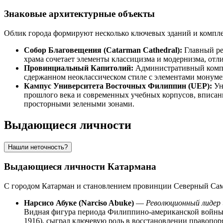
Знаковые архитектурные объекты
Облик города формируют несколько ключевых зданий и компл
Собор Благовещения (Catarman Cathedral):
Главный ре
храма сочетает элементы классицизма и модернизма, от
Провинциальный Капитолий:
Административный компл
сдержанном неоклассическом стиле с элементами монум
Кампус Университета Восточных Филиппин (UEP):
Ун
прошлого века и современных учебных корпусов, вписан
просторными зелеными зонами.
Выдающиеся личности
Нашли неточность?
Выдающиеся личности Катармана
С городом
Катарман
и становлением провинции Северный Самар
Нарсисо Абуке (Narciso Abuke)
—
Революционный лидер 
Видная фигура периода Филиппино-американской войны. 
1916), сыграл ключевую роль в восстановлении правопор