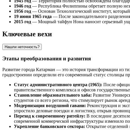
1945 год
— Территория полностью освобождена благодар
1946 год
— Республика
Филиппины
обретает полную нез
1956 год
— Основан Технологический институт, который 
19 июня 1965 года
— После законодательного разделения
2015 год
— Мощный тайфун Нона наносит серьезный ущер
Ключевые вехи
Нашли неточность?
Этапы преобразования и развития
Развитие города
Катарман
— это история трансформации из ти
градостроении определили его современный статус столицы п
Статус административного центра (1965):
После официа
правительственного комплекса и офисов государственных
Становление образовательного хаба:
Развитие Универс
студентов со всего региона, что стимулирует рынок аре
Модернизация воздушной гавани:
Реконструкция и эксп
упростило деловые поездки и логистику, открыв провин
Переход к современному ритейлу:
В последние десятил
современной коммерческой инфраструктуры изменило пот
Укрепление банковского сектора:
Открытие отделений в