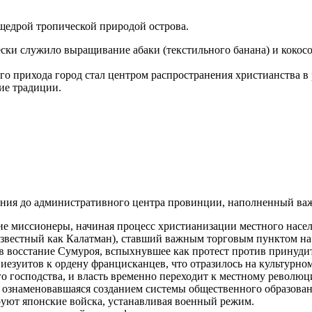
щедрой тропической природой острова.
ски служило выращивание абаки (текстильного банана) и кокос
о прихода город стал центром распространения христианства в
ие традиции.
ления до административного центра провинции, наполненный в
 миссионеры, начиная процесс христианизации местного насел
известный как Калатман), ставший важным торговым пунктом на
восстание Сумуроя, вспыхнувшее как протест против принудит
езуитов к ордену францисканцев, что отразилось на культурно
 господства, и власть временно переходит к местному революц
ознаменовавшаяся созданием системы общественного образовани
уют японские войска, устанавливая военный режим.