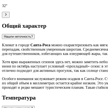
32
°
Общий характер
Нашли неточность?
Климат в городе
Санта-Роса
можно охарактеризовать как мягк
перепадам, свойственным умеренным широтам. Среднемесячная 
для путешественников, избегающих как изнуряющей жары, так 
Хотя ярко выраженных сезонов здесь нет, можно заметить небол
июня по октябрь наступает условный «прохладный» сезон: в эт
отлично подходит для активных прогулок, так как солнце стан
Особого внимания заслуживает режим осадков в Санта-Росе. Ст
их общий объем в миллиметрах остается крайне низким. Это ук
проходят и редко мешают туристическим планам. Такая стабил
Температура