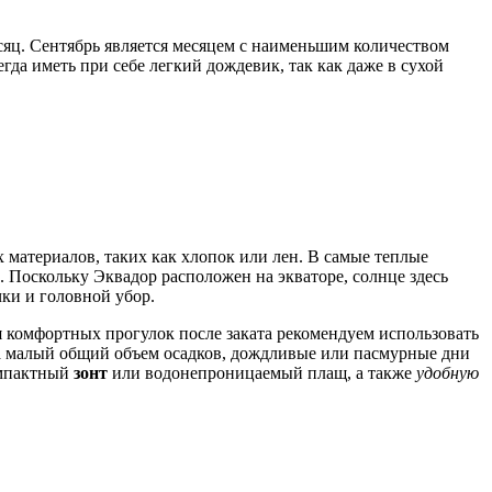
месяц. Сентябрь является месяцем с наименьшим количеством
гда иметь при себе легкий дождевик, так как даже в сухой
материалов, таких как хлопок или лен. В самые теплые
х. Поскольку Эквадор расположен на экваторе, солнце здесь
ки и головной убор.
ля комфортных прогулок после заката рекомендуем использовать
 на малый общий объем осадков, дождливые или пасмурные дни
компактный
зонт
или водонепроницаемый плащ, а также
удобную