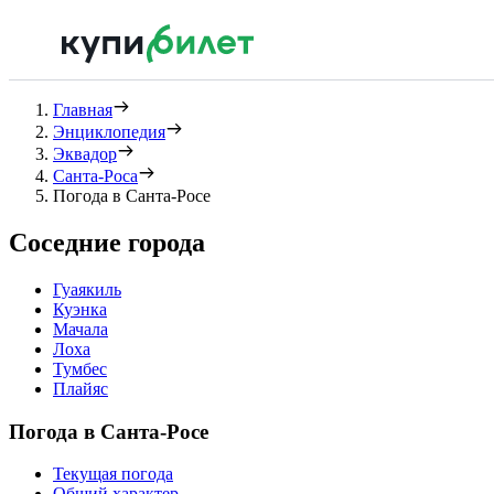
Главная
Энциклопедия
Эквадор
Санта-Роса
Погода в Санта-Росе
Соседние города
Гуаякиль
Куэнка
Мачала
Лоха
Тумбес
Плайяс
Погода в Санта-Росе
Текущая погода
Общий характер