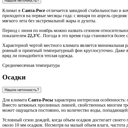
Нашли неточность?
Климат в
Санта-Росе
отличается завидной стабильностью и ко
приходится на первые месяцы года: с января по апрель средняя
мягкого лета без экстремальной жары и духоты.
Период с июня по ноябрь можно назвать сезоном относительно
показателем
22,3°C
. Погода в это время года становится более
Характерной чертой местного климата является минимальная р
ровный и приятный температурный фон круглосуточно. Даже в 
вряд ли понадобится теплая одежда.
Среднемесячная температура
Осадки
Нашли неточность?
Для климата
Санта-Росы
характерна интересная особенность: 
Вместо затяжных проливных ливней, свойственных многим троп
может ощущаться постоянно, но количество воды, попадающей
Условный сезон дождей, когда объем осадков достигает своего 
около 10 мм осадков. Несмотря на малый объем влаги, частота д