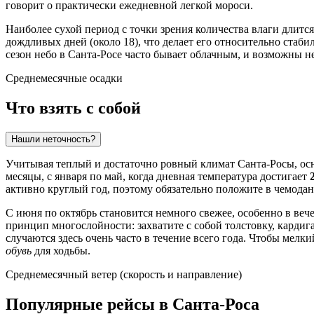
говорит о практически ежедневной легкой мороси.
Наиболее сухой период с точки зрения количества влаги длитс
дождливых дней (около 18), что делает его относительно стаби
сезон небо в Санта-Росе часто бывает облачным, и возможны н
Среднемесячные осадки
Что взять с собой
Нашли неточность?
Учитывая теплый и достаточно ровный климат Санта-Росы, осн
месяцы, с января по май, когда дневная температура достигает
активно круглый год, поэтому обязательно положите в чемода
С июня по октябрь становится немного свежее, особенно в веч
принцип многослойности: захватите с собой толстовку, кардиг
случаются здесь очень часто в течение всего года. Чтобы мелк
обувь
для ходьбы.
Среднемесячный ветер (скорость и направление)
Популярные рейсы в Санта-Роса