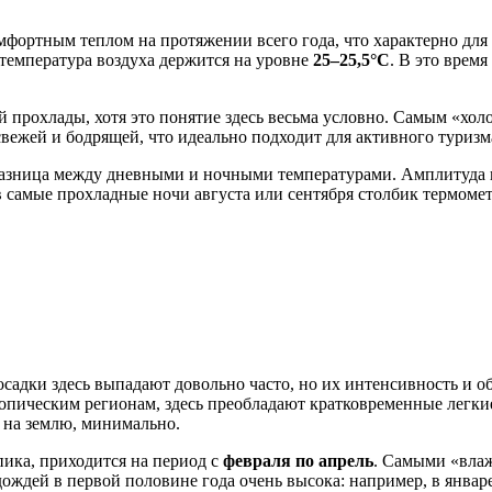
мфортным теплом на протяжении всего года, что характерно дл
 температура воздуха держится на уровне
25–25,5°C
. В это врем
й прохлады, хотя это понятие здесь весьма условно. Самым «хо
 свежей и бодрящей, что идеально подходит для активного туризм
азница между дневными и ночными температурами. Амплитуда ко
самые прохладные ночи августа или сентября столбик термомет
осадки здесь выпадают довольно часто, но их интенсивность и о
ическим регионам, здесь преобладают кратковременные легкие 
 на землю, минимально.
пика, приходится на период с
февраля по апрель
. Самыми «влаж
ождей в первой половине года очень высока: например, в январе,