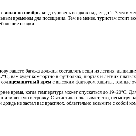
я с
июля по ноябрь
, когда уровень осадков падает до 2–3 мм в 
льным временем для посещения. Тем не менее, туристам стоит все
ебольшие осадки.
ову вашего багажа должны составлять вещи из легких, дышащих 
27°C
, вам будет комфортно в футболках, шортах и летних платья
н
солнцезащитный крем
с высоким фактором защиты, темные оч
ернее время, когда температура может опускаться до 19–20°C. Д
ан или легкую ветровку. Статистика показывает, что, несмотря
ий дождь не застал вас врасплох, обязательно возьмите с собой 