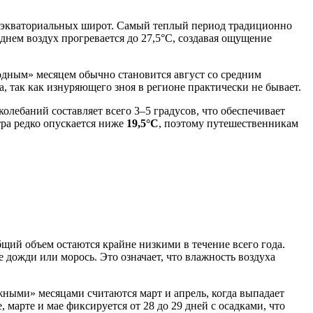
я экваториальных широт. Самый теплый период традиционно
я днем воздух прогревается до 27,5°C, создавая ощущение
лодным» месяцем обычно становится август со средним
а, так как изнуряющего зноя в регионе практически не бывает.
лебаний составляет всего 3–5 градусов, что обеспечивает
ра редко опускается ниже
19,5°C
, поэтому путешественникам
бщий объем остаются крайне низкими в течение всего года.
дожди или морось. Это означает, что влажность воздуха
ными» месяцами считаются март и апрель, когда выпадает
 марте и мае фиксируется от 28 до 29 дней с осадками, что