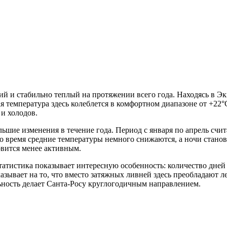
ий и стабильно теплый на протяжении всего года. Находясь в Э
температура здесь колеблется в комфортном диапазоне от +22°
и холодов.
ьшие изменения в течение года. Период с января по апрель счит
о время средние температуры немного снижаются, а ночи станов
овится менее активным.
атистика показывает интересную особенность: количество дней с
азывает на то, что вместо затяжных ливней здесь преобладают 
ьность делает Санта-Росу круглогодичным направлением.