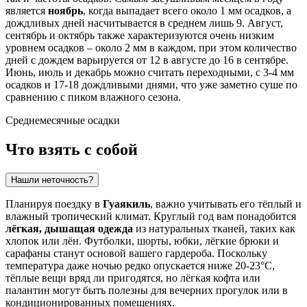
является
ноябрь
, когда выпадает всего около 1 мм осадков, а
дождливых дней насчитывается в среднем лишь 9. Август,
сентябрь и октябрь также характеризуются очень низким
уровнем осадков – около 2 мм в каждом, при этом количество
дней с дождем варьируется от 12 в августе до 16 в сентябре.
Июнь, июль и декабрь можно считать переходными, с 3-4 мм
осадков и 17-18 дождливыми днями, что уже заметно суше по
сравнению с пиком влажного сезона.
Среднемесячные осадки
Что взять с собой
Нашли неточность?
Планируя поездку в
Гуаякиль
, важно учитывать его тёплый и
влажный тропический климат. Круглый год вам понадобится
лёгкая, дышащая одежда
из натуральных тканей, таких как
хлопок или лён. Футболки, шорты, юбки, лёгкие брюки и
сарафаны станут основой вашего гардероба. Поскольку
температура даже ночью редко опускается ниже 20-23°C,
тёплые вещи вряд ли пригодятся, но лёгкая кофта или
палантин могут быть полезны для вечерних прогулок или в
кондиционированных помещениях.