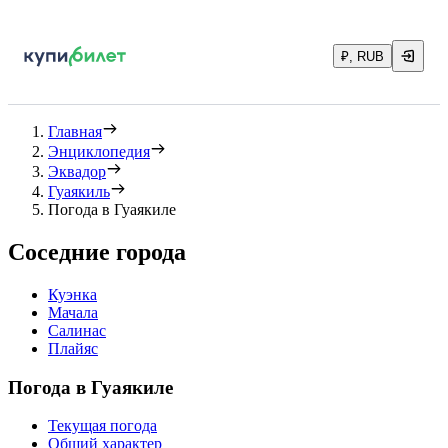
₽, RUB
Главная
Энциклопедия
Эквадор
Гуаякиль
Погода в Гуаякиле
Соседние города
Куэнка
Мачала
Салинас
Плайяс
Погода в Гуаякиле
Текущая погода
Общий характер