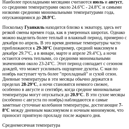
Наиболее прохладными месяцами считаются
июль
и
август
,
со средними температурами около 24.6°C - 24.8°C и самыми
низкими средними минимальными температурами года,
опускающимися до
20.9°C
.
Поскольку
Гуаякиль
находится близко к экватору, здесь нет
резкой смены времен года, как в умеренных широтах. Однако
можно выделить более теплый и влажный период, примерно с
декабря по апрель. В это время дневные температуры часто
приближаются к
29-30°C
(например, средний максимум в
декабре 29.7°C, а в январе, марте и апреле 29.4°C), а ночи
остаются очень теплыми, со средними минимальными
значениями около 23-24°C. Этот период совпадает с сезоном
дождей, что может усиливать ощущение духоты. С мая по
ноябрь наступает чуть более "прохладный" и сухой сезон.
Дневные температуры в эти месяцы обычно держатся в
пределах
28-29°C
, а ночи становятся немного свежее,
особенно в августе и сентябре, когда средние минимальные
температуры могут опускаться до
20.9°C
. В эти сухие месяцы
(особенно с августа по ноябрь) наблюдаются и самые
заметные суточные колебания температуры, достигающие
7-
8°C
между дневным максимумом и ночным минимумом, что
приносит приятную прохладу после жаркого дня.
Среднемесячная температура