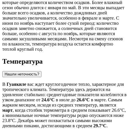
которые определяются количеством осадков. Более влажный
сезон обычно длится с января по май. В эти месяцы выпадает
больше всего осадков, а количество дождливых дней
значительно увеличивается, особенно в феврале и марте. С
июня по ноябрь наступает более сухой период: количество
осадков заметно снижается, а солнечных дней становится
больше, особенно с августа по ноябрь, которые являются
самыми засушливыми месяцами. Несмотря на смену сезонов
по влажности, температура воздуха остается комфортно
теплой круглый год.
Температура
Нашли неточность?
В
Гуаякиле
вас ждет круглогодичное тепло, характерное для
тропического климата. Температура здесь держится на
удивление стабильно: среднегодовые показатели колеблются в
узком диапазоне от
24.6°C
в июле до
26.6°C
в марте. Самым
жарким месяцем, исходя из средних температур, является
март
, когда столбик термометра в среднем показывает 26.6°C,
а минимальные ночные температуры редко опускаются ниже
23.8°C. Декабрь может похвастаться самыми высокими
дневными пиками, достигающими в среднем
29.7°C
.