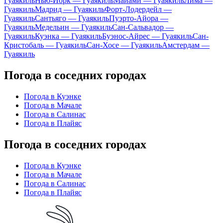
Гуаякиль
Нью-Йорк — Гуаякиль
Майами — Гуаякиль
Лима —
Гуаякиль
Мадрид — Гуаякиль
Форт-Лодердейл —
Гуаякиль
Сантьяго — Гуаякиль
Пуэрто-Айора —
Гуаякиль
Медельин — Гуаякиль
Сан-Сальвадор —
Гуаякиль
Куэнка — Гуаякиль
Буэнос-Айрес — Гуаякиль
Сан-
Кристобаль — Гуаякиль
Сан-Хосе — Гуаякиль
Амстердам —
Гуаякиль
Погода в соседних городах
Погода в Куэнке
Погода в Мачале
Погода в Салинас
Погода в Плайяс
Погода в соседних городах
Погода в Куэнке
Погода в Мачале
Погода в Салинас
Погода в Плайяс