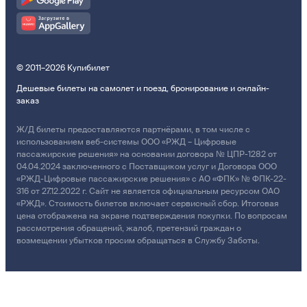
© 2011–2026 Купибилет
Дешевые билеты на самолет и поезд, бронирование и онлайн-
заказ
Ж/Д билеты предоставляются партнёрами, в том числе с
использованием веб-системы ООО «РЖД – Цифровые
пассажирские решения» на основании договора № ЦПР-1282 от
04.04.2024 заключенного с Поставщиком услуг и Договора ООО
«РЖД-Цифровые пассажирские решения» с АО «ФПК» № ФПК-22-
316 от 27.12.2022 г. Сайт не является официальным ресурсом ОАО
«РЖД». Стоимость билетов включает сервисный сбор. Итоговая
цена отображена на экране подтверждения покупки. По вопросам
рассмотрения обращений, жалоб, претензий граждан о
возмещении убытков просим обращаться в Службу Заботы.