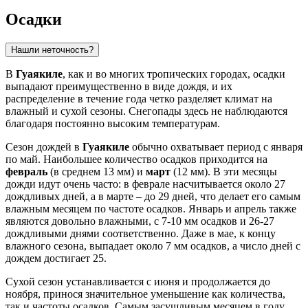
Осадки
Нашли неточность?
В
Гуаякиле
, как и во многих тропических городах, осадки
выпадают преимущественно в виде дождя, и их
распределение в течение года четко разделяет климат на
влажный и сухой сезоны. Снегопады здесь не наблюдаются
благодаря постоянно высоким температурам.
Сезон дождей в
Гуаякиле
обычно охватывает период с января
по май. Наибольшее количество осадков приходится на
февраль
(в среднем 13 мм) и
март
(12 мм). В эти месяцы
дожди идут очень часто: в феврале насчитывается около 27
дождливых дней, а в марте – до 29 дней, что делает его самым
влажным месяцем по частоте осадков. Январь и апрель также
являются довольно влажными, с 7-10 мм осадков и 26-27
дождливыми днями соответственно. Даже в мае, к концу
влажного сезона, выпадает около 7 мм осадков, а число дней с
дождем достигает 25.
Сухой сезон устанавливается с июня и продолжается до
ноября, принося значительное уменьшение как количества,
так и частоты осадков. Самым засушливым месяцем в году