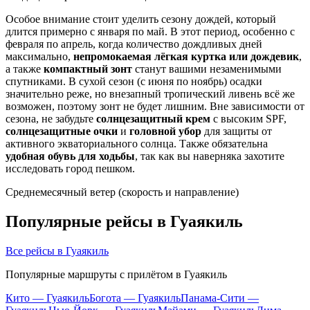
Особое внимание стоит уделить сезону дождей, который
длится примерно с января по май. В этот период, особенно с
февраля по апрель, когда количество дождливых дней
максимально,
непромокаемая лёгкая куртка или дождевик
,
а также
компактный зонт
станут вашими незаменимыми
спутниками. В сухой сезон (с июня по ноябрь) осадки
значительно реже, но внезапный тропический ливень всё же
возможен, поэтому зонт не будет лишним. Вне зависимости от
сезона, не забудьте
солнцезащитный крем
с высоким SPF,
солнцезащитные очки
и
головной убор
для защиты от
активного экваториального солнца. Также обязательна
удобная обувь для ходьбы
, так как вы наверняка захотите
исследовать город пешком.
Среднемесячный ветер (скорость и направление)
Популярные рейсы в Гуаякиль
Все рейсы в Гуаякиль
Популярные маршруты с прилётом в Гуаякиль
Кито — Гуаякиль
Богота — Гуаякиль
Панама-Сити —