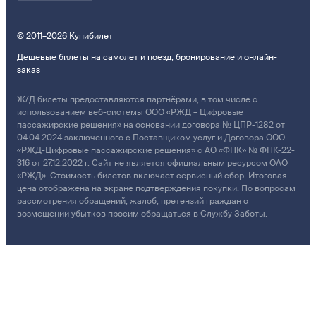
© 2011–2026 Купибилет
Дешевые билеты на самолет и поезд, бронирование и онлайн-
заказ
Ж/Д билеты предоставляются партнёрами, в том числе с
использованием веб-системы ООО «РЖД – Цифровые
пассажирские решения» на основании договора № ЦПР-1282 от
04.04.2024 заключенного с Поставщиком услуг и Договора ООО
«РЖД-Цифровые пассажирские решения» с АО «ФПК» № ФПК-22-
316 от 27.12.2022 г. Сайт не является официальным ресурсом ОАО
«РЖД». Стоимость билетов включает сервисный сбор. Итоговая
цена отображена на экране подтверждения покупки. По вопросам
рассмотрения обращений, жалоб, претензий граждан о
возмещении убытков просим обращаться в Службу Заботы.