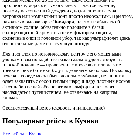
проливные, морось и туманы здесь — частое явление,
поэтому качественный дождевик, водонепроницаемая
ветровка или компактный зонт просто необходимы. При этом,
находясь в высокогорье
Эквадора
, не стоит забывать об
активном солнце: обязательно положите в багаж
солнцезащитный крем с высоким фактором защиты,
солнечные очки и головной убор, так как ультрафиолет здесь
очень сильный даже в пасмурную погоду.
Для прогулок по историческому центру с его мощеными
улочками вам понадобится максимально удобная обувь на
плоской подошве — проверенные кроссовки или легкие
треккинговые ботинки будут идеальным выбором. Поскольку
вечера в городе могут быть довольно зябкими, не лишним
будет захватить с собой теплый шарф и пару плотных носков.
Этот набор вещей обеспечит вам комфорт и позволит
наслаждаться путешествием, не отвлекаясь на капризы
климата.
Среднемесячный ветер (скорость и направление)
Популярные рейсы в Куэнка
Все рейсы в Куэнка