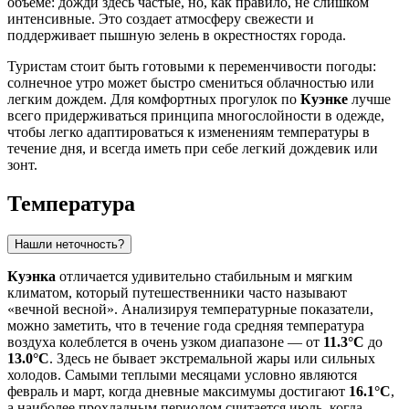
объеме: дожди здесь частые, но, как правило, не слишком
интенсивные. Это создает атмосферу свежести и
поддерживает пышную зелень в окрестностях города.
Туристам стоит быть готовыми к переменчивости погоды:
солнечное утро может быстро смениться облачностью или
легким дождем. Для комфортных прогулок по
Куэнке
лучше
всего придерживаться принципа многослойности в одежде,
чтобы легко адаптироваться к изменениям температуры в
течение дня, и всегда иметь при себе легкий дождевик или
зонт.
Температура
Нашли неточность?
Куэнка
отличается удивительно стабильным и мягким
климатом, который путешественники часто называют
«вечной весной». Анализируя температурные показатели,
можно заметить, что в течение года средняя температура
воздуха колеблется в очень узком диапазоне — от
11.3°C
до
13.0°C
. Здесь не бывает экстремальной жары или сильных
холодов. Самыми теплыми месяцами условно являются
февраль и март, когда дневные максимумы достигают
16.1°C
,
а наиболее прохладным периодом считается июль, когда