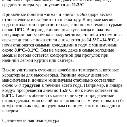
средняя температура опускается до
11.3°C
.
Привычные понятия «зима» и «лето» в Эквадоре весьма
относительны из-за близости к экватору. В первые месяцы
года погода стоит приятно теплая, с ночными температурами
около
10°C
. В период с июня по август, когда в южном
полушарии наступает календарная зима, становится немного
свежее: дневные показатели снижаются до
14.5°C–14.9°C
, а
ночи становятся самыми холодными в году, с минимумами
около
8.0°C–8.1°C
. Тем не менее, даже в самые холодные
месяцы погода остается комфортной для прогулок при
наличии легкой куртки или свитера.
Важно учитывать суточные колебания температур, которые
характерны для высокогорья. Разница между дневным
максимумом и ночным минимумом стабильно составляет
около
6–7 градусов
в течение всего года. Например, в январе
воздух прогревается днем до
15.9°C
, но к ночи остывает до
9.6°C
. Такая особенность климата диктует определенный
стиль одежды: многослойность позволит вам чувствовать себя
комфортно как под полуденным солнцем, так и прохладным
вечером.
Среднемесячная температура