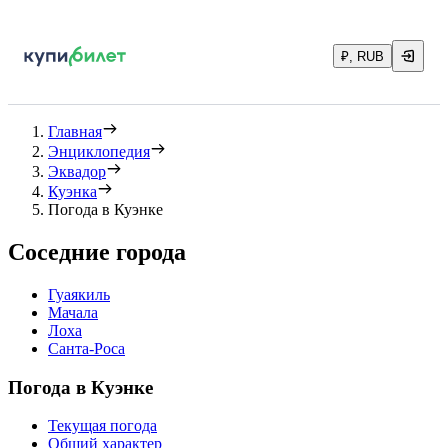
₽, RUB
Главная
Энциклопедия
Эквадор
Куэнка
Погода в Куэнке
Соседние города
Гуаякиль
Мачала
Лоха
Санта-Роса
Погода в Куэнке
Текущая погода
Общий характер