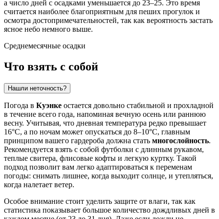
а число дней с осадками уменьшается до 23–25. Это время
считается наиболее благоприятным для пеших прогулок и
осмотра достопримечательностей, так как вероятность застать
ясное небо немного выше.
Среднемесячные осадки
Что взять с собой
Нашли неточность?
Погода в
Куэнке
остается довольно стабильной и прохладной
в течение всего года, напоминая вечную осень или раннюю
весну. Учитывая, что дневная температура редко превышает
16°C, а по ночам может опускаться до 8–10°C, главным
принципом вашего гардероба должна стать
многослойность
.
Рекомендуется взять с собой футболки с длинным рукавом,
теплые свитера, флисовые кофты и легкую куртку. Такой
подход позволит вам легко адаптироваться к переменам
погоды: снимать лишнее, когда выходит солнце, и утепляться,
когда налетает ветер.
Особое внимание стоит уделить защите от влаги, так как
статистика показывает большое количество дождливых дней в
каждом месяце (от 23 до 31 дня). Даже если дожди не