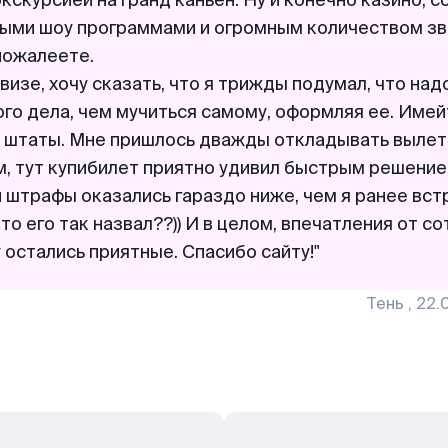
кскурсией на гранд каньен. Ну и конечно казино, с
ыми шоу программами и огромным количеством зв
пожалеете.
визе, хочу сказать, что я трижды подумал, что над
го дела, чем мучиться самому, оформляя ее. Имей
в штаты. Мне пришлось дважды откладывать вылет 
, тут купибилет приятно удивил быстрым решени
и штрафы оказались гараздо ниже, чем я ранее вст
кто его так назвал??)) И в целом, впечатления от с
Тень
,
22.