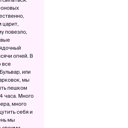
отсыпаться.
еоновых
ественно,
 царит,
у повезло,
овые
рядочный
сячи огней. В
о все
Бульвар, или
арковок, мы
лять пешком
4 часа. Много
ера, много
утить себя и
ень мы