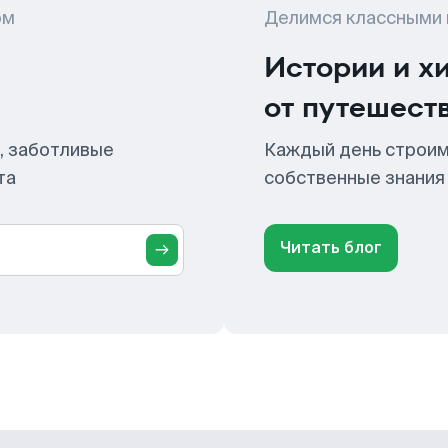
ом
Делимся классными
Истории и х
от путешест
, заботливые
Каждый день строим
та
собственные знания
Читать блог