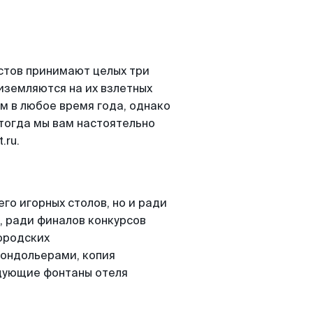
истов принимают целых три
иземляются на их взлетных
м в любое время года, однако
 тогда мы вам настоятельно
.ru.
го игорных столов, но и ради
, ради финалов конкурсов
ородских
гондольерами, копия
нцующие фонтаны отеля