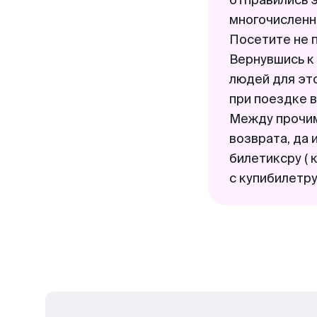
отправились э
многочисленн
Посетите не 
Вернувшись к 
людей для это
при поездке 
Между прочим
возврата, да 
билетиксру ( 