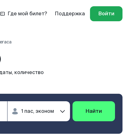
Где мой билет?
Поддержка
Войти
егаса
)
даты, количество
Найти