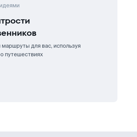
 идеями
итрости
венников
 маршруты для вас, используя
 о путешествиях