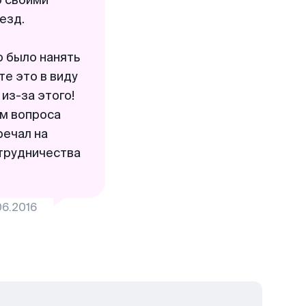
о своими
езд.
о было нанять
те это в виду
из-за этого!
ем вопроса
речал на
отрудничества
06.2016