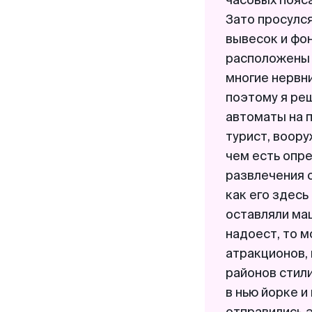
часовых пояса
Зато просулся
вывесок и фон
расположены 
многие нервни
поэтому я реш
автоматы на 
турист, воор
чем есть опре
развлечения 
как его здесь
оставляли маш
надоест, то м
атракционов,
районов стили
в нью йорке и