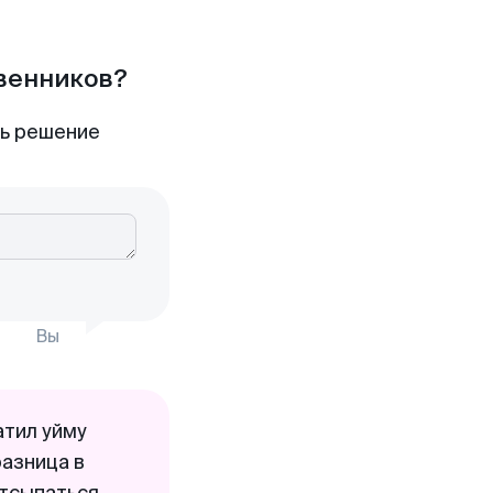
твенников?
ть решение
Вы
атил уйму
разница в