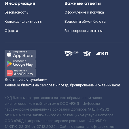
Информация
Важные ответы
Безопасность
Оформление и покупка
Конфиденциальность
Возврат и обмен билета
Оферта
Все вопросы и ответы
©
2011–2026
Купибилет
Дешёвые билеты на самолёт и поезд, бронирование и онлайн-заказ
Ж/Д билеты предоставляются партнёрами, в том числе
с использованием веб-системы ООО «РЖД – Цифровые
пассажирские решения» на основании договора № ЦПР-1282
от 04.04.2024 заключенного с Поставщиком услуг и Договора
ООО «РЖД-Цифровые пассажирские решения» c АО «ФПК»
№ ФПК-22-316 от 27.12.2022 г. Сайт не является официальным