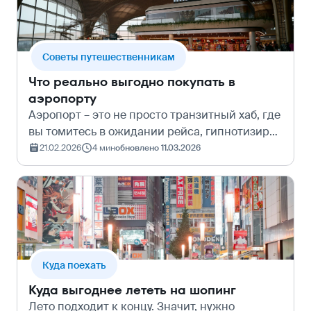
Cоветы путешественникам
Что реально выгодно покупать в
аэропорту
Аэропорт – это не просто транзитный хаб, где
вы томитесь в ожидании рейса, гипнотизируя
табло вылета. Это огромный соблазн.
21.02.2026
4 мин
обновлено 11.03.2026
Кажется, что стоит переступить порог зоны
досмотра, как деньги начинают испа…
Куда поехать
Куда выгоднее лететь на шопинг
Лето подходит к концу. Значит, нужно