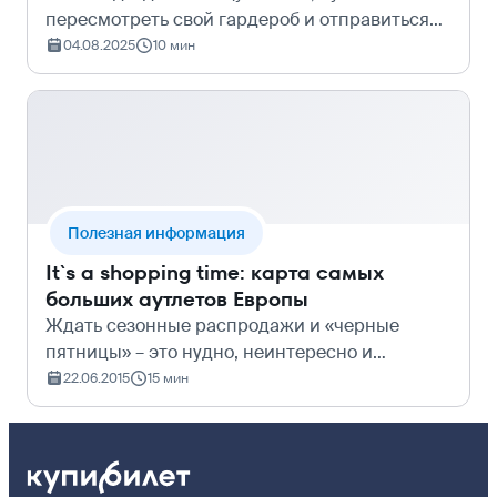
пересмотреть свой гардероб и отправиться
за обновками. Конечно, никто не запретит
04.08.2025
10 мин
вам зайти в торговый центр по соседству,
чтобы сделать покупки.&#160; Точно так ж…
Полезная информация
It`s a shopping time: карта самых
больших аутлетов Европы
Ждать сезонные распродажи и «черные
пятницы» – это нудно, неинтересно и
бессмысленно, особенно, когда есть места,
22.06.2015
15 мин
где эти самые распродажи длятся 365 дней в
году и манят всех скидками до 80%. Мы
соста…