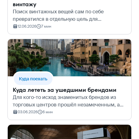
винтажу
Поиск винтажных вещей сам по себе
превратился в отдельную цель для
путешествия. Это уже давно не способ
12.06.2026
7 мин
сэкономить, потому что фанатов брендовых
вещей стало много, это скорее охота за
сокровищами. Плю…
Куда поехать
Куда лететь за ушедшими брендами
Для кого-то исход знаменитых брендов из
торговых центров прошёл незамеченным, а
для кого-то стал настоящим ударом. Но в
03.06.2026
6 мин
других странах привычные джинсы
комфортного кроя и посадки по-прежнему
можно най…