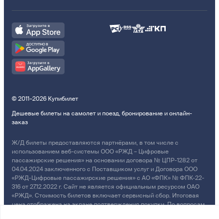
© 2011–2026 Купибилет
Дешевые билеты на самолет и поезд, бронирование и онлайн-
заказ
Ж/Д билеты предоставляются партнёрами, в том числе с
использованием веб-системы ООО «РЖД – Цифровые
пассажирские решения» на основании договора № ЦПР-1282 от
04.04.2024 заключенного с Поставщиком услуг и Договора ООО
«РЖД-Цифровые пассажирские решения» с АО «ФПК» № ФПК-22-
316 от 27.12.2022 г. Сайт не является официальным ресурсом ОАО
«РЖД». Стоимость билетов включает сервисный сбор. Итоговая
цена отображена на экране подтверждения покупки. По вопросам
рассмотрения обращений, жалоб, претензий граждан о