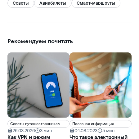
Советы
Авиабилеты
Смарт-маршруты
Рекомендуем почитать
Cоветы путешественникам
Полезная информация
Ин
26.03.2026
3 мин
04.08.2023
5 мин
0
Как VPN и режим
Что такое электронный
По