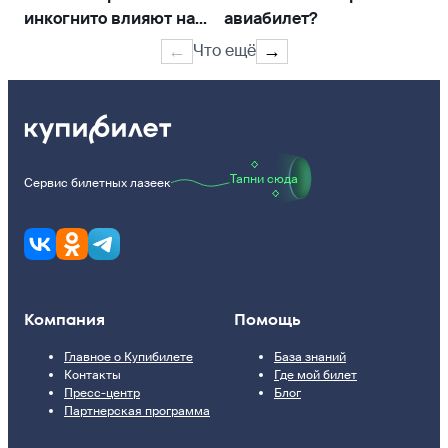
инкогнито влияют на
авиабилет?
ав
цену билета
по
Что ещё
←
→
Тапни сюда
Сервис билетных лазеек
Компания
Помощь
Главное о Купибилете
База знаний
Контакты
Где мой билет
Пресс-центр
Блог
Партнерская программа