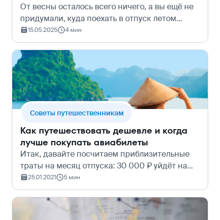
От весны осталось всего ничего, а вы ещё не
придумали, куда поехать в отпуск летом
2025? Мы собрали несколько оригинальных
15.05.2025
4 мин
вариантов – на море, в горы, на экскурсии, в
России и за рубежом. Потому что…
Cоветы путешественникам
Как путешествовать дешевле и когда
лучше покупать авиабилеты
Итак, давайте посчитаем приблизительные
траты на месяц отпуска: 30 000 ₽ уйдёт на
отель, ещё 20 000 — на шопинг… Поглядим-ка,
25.01.2021
5 мин
сколько стоит билет. Ого, 100 000 ₽? Так это в
два раза дороже?! Проще, в…