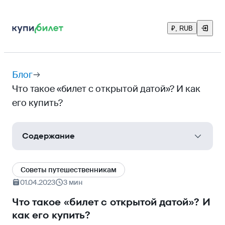
₽, RUB
Блог
Что такое «билет с открытой датой»? И как
его купить?
Содержание
Принцип действия билета с открытой датой
Cоветы путешественникам
Где купить билеты с открытой датой
01.04.2023
3 мин
Сколько можно думать о возвращении
Что такое «билет с открытой датой»? И
как его купить?
Когда стоит задуматься о покупке билета с