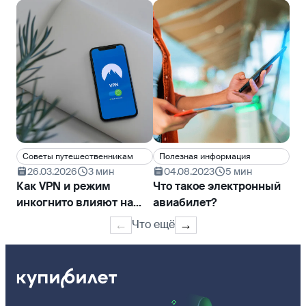
Cоветы путешественникам
Полезная информация
Ин
26.03.2026
3 мин
04.08.2023
5 мин
0
Как VPN и режим
Что такое электронный
По
инкогнито влияют на
авиабилет?
ав
цену билета
по
Что ещё
←
→