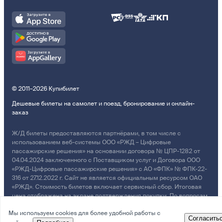
© 2011–2026 Купибилет
Дешевые билеты на самолет и поезд, бронирование и онлайн-
заказ
Ж/Д билеты предоставляются партнёрами, в том числе с
использованием веб-системы ООО «РЖД – Цифровые
пассажирские решения» на основании договора № ЦПР-1282 от
04.04.2024 заключенного с Поставщиком услуг и Договора ООО
«РЖД-Цифровые пассажирские решения» с АО «ФПК» № ФПК-22-
316 от 27.12.2022 г. Сайт не является официальным ресурсом ОАО
«РЖД». Стоимость билетов включает сервисный сбор. Итоговая
цена отображена на экране подтверждения покупки. По вопросам
рассмотрения обращений, жалоб, претензий граждан о
Мы используем cookies для более удобной работы с
возмещении убытков просим обращаться в Службу Заботы.
Согласить