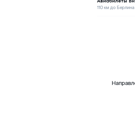
Авиабилеты
Вн
110
км до
Берлина
Направл