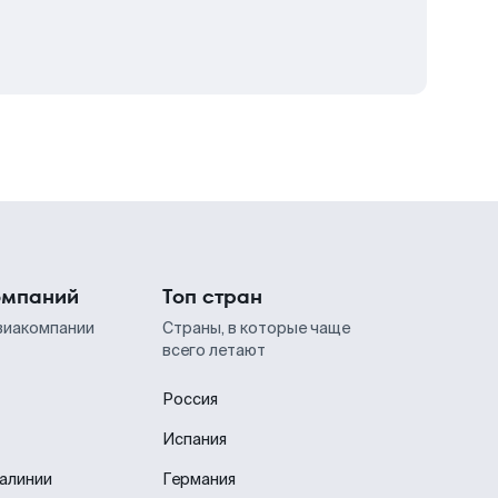
омпаний
Топ стран
виакомпании
Страны, в которые чаще
всего летают
Россия
Испания
иалинии
Германия