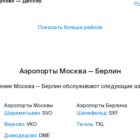
уково
—
Дессау
П
Показать больше рейсов
Аэропорты Москва — Берлин
ение Москва — Берлин обслуживают следующие а
Аэропорты
Москвы
Аэропорты
Берлина
Шереметьево
SVO
Шенефельд
SXF
Внуково
VKO
Тегель
TXL
Домодедово
DME