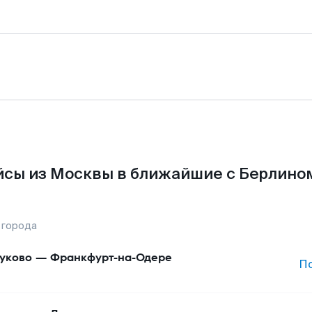
сы из Москвы в ближайшие с Берлино
 города
уково
—
Франкфурт-на-Одере
П