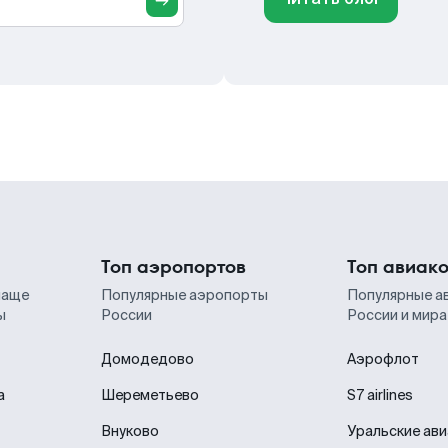
Топ аэропортов
Топ авиак
чаще
Популярные аэропорты
Популярные а
ы
России
России и мира
Домодедово
Аэрофлот
а
Шереметьево
S7 airlines
Внуково
Уральские ав