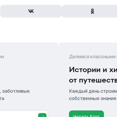
ом
Делимся классными
Истории и х
от путешест
, заботливые
Каждый день строим
та
собственные знания
Читать блог