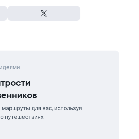
 идеями
итрости
венников
 маршруты для вас, используя
 о путешествиях