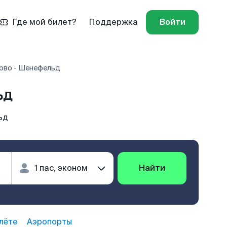
Где мой билет?
Поддержка
Войти
ово - Шенефельд
ьд
ьд
Найти
лёте
Аэропорты