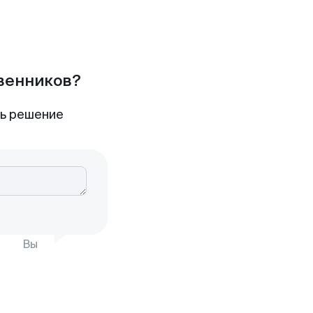
твенников?
ть решение
Вы