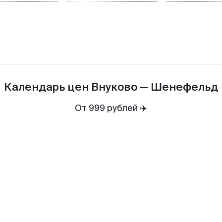
Календарь цен
Внуково
—
Шенефельд
От 999 рублей ✈️