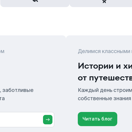
ом
Делимся классными
Истории и х
от путешест
, заботливые
Каждый день строим
та
собственные знания
Читать блог