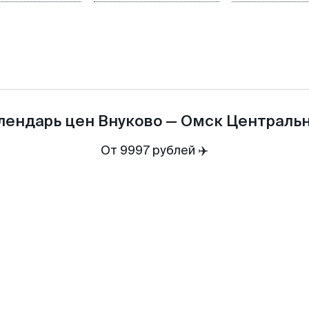
лендарь цен
Внуково
—
Омск Централь
От 9997 рублей ✈️