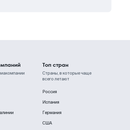
омпаний
Топ стран
виакомпании
Страны, в которые чаще
всего летают
Россия
Испания
иалинии
Германия
США