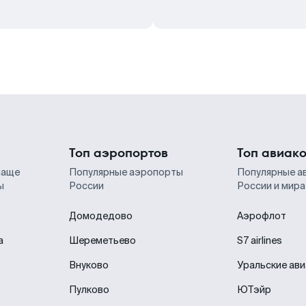
Топ аэропортов
Топ авиак
чаще
Популярные аэропорты
Популярные а
ы
России
России и мира
Домодедово
Аэрофлот
а
Шереметьево
S7 airlines
Внуково
Уральские ав
Пулково
ЮТэйр