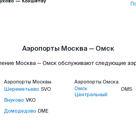
уково
—
Кокшетау
П
Аэропорты Москва — Омск
ление Москва — Омск обслуживают следующие аэ
Аэропорты
Москвы
Аэропорты
Омска
Омск
Шереметьево
SVO
OMS
Центральный
Внуково
VKO
Домодедово
DME