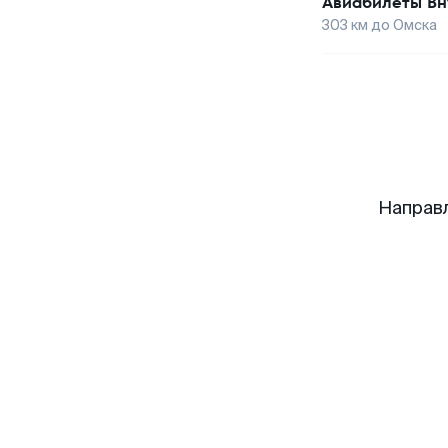
Авиабилеты
Вн
303
км до
Омска
Направ