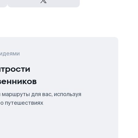
 идеями
итрости
венников
 маршруты для вас, используя
 о путешествиях