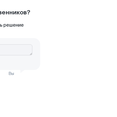
твенников?
ть решение
Вы