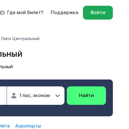
Где мой билет?
Поддержка
Войти
- Омск Центральный
льный
льный
Найти
лёте
Аэропорты