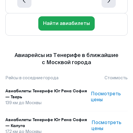
Найти авиабилеты
Авиарейсы из Тенерифе в ближайшие
с Москвой города
Рейсы в соседние города
Стоимость
Авиабилеты
Тенерифе Юг Рена София
Посмотреть
—
Тверь
цены
139
км до
Москвы
Авиабилеты
Тенерифе Юг Рена София
Посмотреть
—
Калуга
цены
172
км до
Москвы