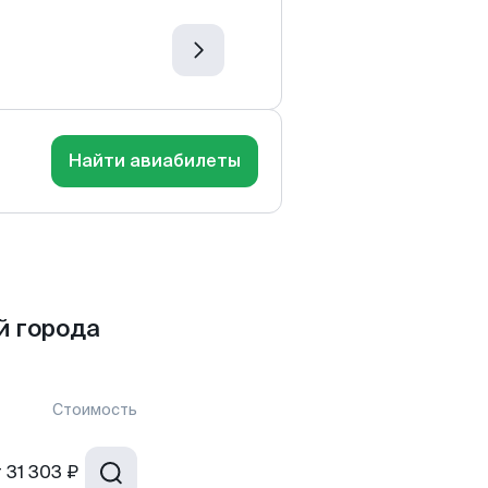
Найти авиабилеты
й города
Стоимость
т
31 303 ₽