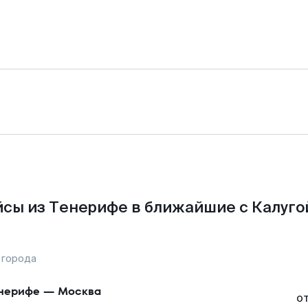
сы из Тенерифе в ближайшие с Калуго
 города
нерифе
—
Москва
о