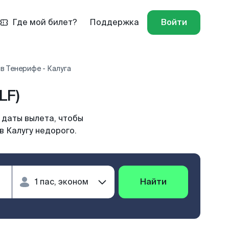
Где мой билет?
Поддержка
Войти
в Тенерифе - Калуга
LF)
 даты вылета, чтобы
в Калугу недорого.
Найти