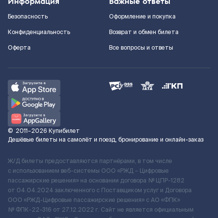
Информация
Важные ответы
Безопасность
Оформление и покупка
Конфиденциальность
Возврат и обмен билета
Оферта
Все вопросы и ответы
©
2011–2026
Купибилет
Дешёвые билеты на самолёт и поезд, бронирование и онлайн-заказ
Ж/Д билеты предоставляются партнёрами, в том числе
с использованием веб-системы ООО «РЖД – Цифровые
пассажирские решения» на основании договора № ЦПР-1282
от 04.04.2024 заключенного с Поставщиком услуг и Договора
ООО «РЖД-Цифровые пассажирские решения» c АО «ФПК»
№ ФПК-22-316 от 27.12.2022 г. Сайт не является официальным