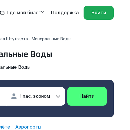
Где мой билет?
Поддержка
Войти
зал Штутгарта - Минеральные Воды
ральные Воды
ральные Воды
Найти
лёте
Аэропорты