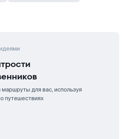
 идеями
итрости
венников
 маршруты для вас, используя
 о путешествиях