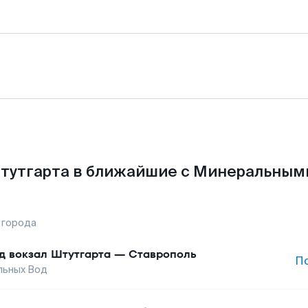
тутгарта в ближайшие с Минеральным
 города
д вокзал Штутгарта
—
Ставрополь
П
льных Вод