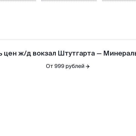
ь цен
ж/д вокзал Штутгарта
—
Минерал
От 999 рублей ✈️