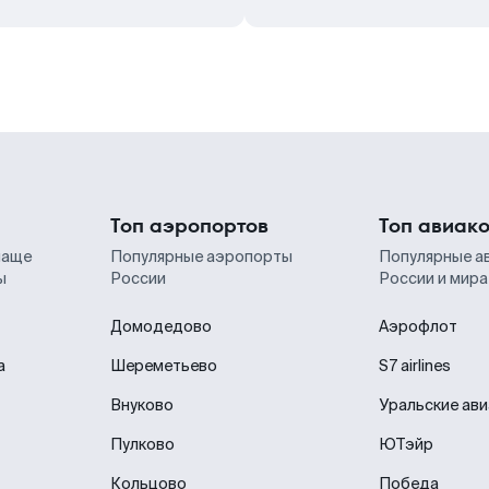
Топ аэропортов
Топ авиак
чаще
Популярные аэропорты
Популярные а
ы
России
России и мира
Домодедово
Аэрофлот
а
Шереметьево
S7 airlines
Внуково
Уральские ав
Пулково
ЮТэйр
Кольцово
Победа