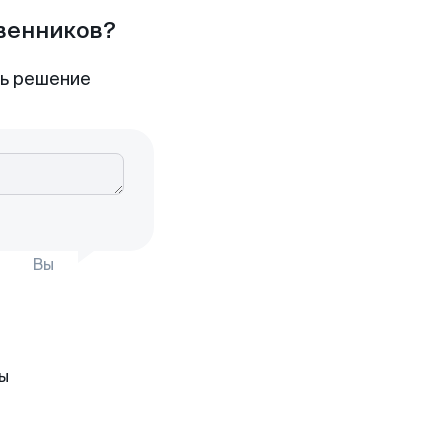
твенников?
ть решение
Вы