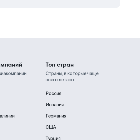
омпаний
Топ стран
виакомпании
Страны, в которые чаще
всего летают
Россия
Испания
иалинии
Германия
США
Турция