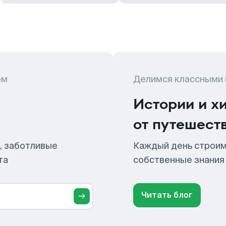
ом
Делимся классными
Истории и х
от путешест
, заботливые
Каждый день строим
та
собственные знания
Читать блог