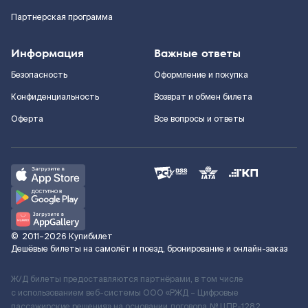
Партнерская программа
Информация
Важные ответы
Безопасность
Оформление и покупка
Конфиденциальность
Возврат и обмен билета
Оферта
Все вопросы и ответы
©
2011–2026
Купибилет
Дешёвые билеты на самолёт и поезд, бронирование и онлайн-заказ
Ж/Д билеты предоставляются партнёрами, в том числе
с использованием веб-системы ООО «РЖД – Цифровые
пассажирские решения» на основании договора № ЦПР-1282