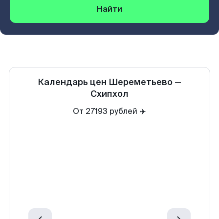
Найти
Календарь цен
Шереметьево
—
Схипхол
От 27193 рублей ✈️