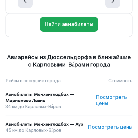
Найти авиабилеты
Авиарейсы из Дюссельдорфа в ближайшие
с Карловыми-Ва́рами города
Рейсы в соседние города
Стоимость
Авиабилеты
Менхенгладбах
—
Посмотреть
Марианске Лазне
цены
34
км до
Карловых-Ва́ров
Авиабилеты
Менхенгладбах
—
Ауэ
Посмотреть цены
45
км до
Карловых-Ва́ров