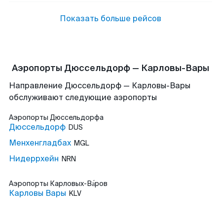
Показать больше рейсов
Аэропорты Дюссельдорф — Карловы-Вары
Направление Дюссельдорф — Карловы-Вары
обслуживают следующие аэропорты
Аэропорты
Дюссельдорфа
Дюссельдорф
DUS
Менхенгладбах
MGL
Нидеррхейн
NRN
Аэропорты
Карловых-Ва́ров
Карловы Вары
KLV