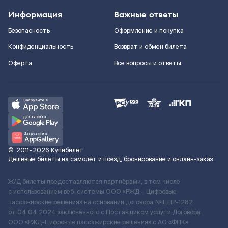
Информация
Важные ответы
Безопасность
Оформление и покупка
Конфиденциальность
Возврат и обмен билета
Оферта
Все вопросы и ответы
©
2011–2026
Купибилет
Дешёвые билеты на самолёт и поезд, бронирование и онлайн-заказ
Ж/Д билеты предоставляются партнёрами, в том числе
с использованием веб-системы ООО «РЖД – Цифровые
пассажирские решения» на основании договора № ЦПР-1282
от 04.04.2024 заключенного с Поставщиком услуг и Договора
ООО «РЖД-Цифровые пассажирские решения» c АО «ФПК»