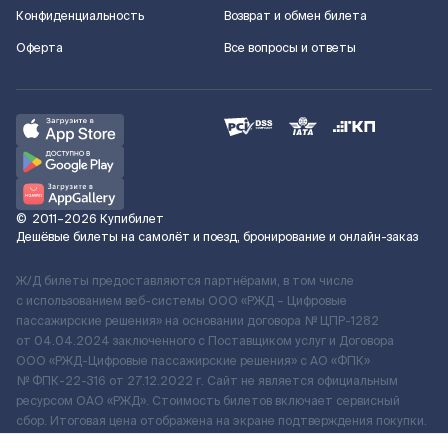
Конфиденциальность
Возврат и обмен билета
Оферта
Все вопросы и ответы
©
2011–2026
Купибилет
Дешёвые билеты на самолёт и поезд, бронирование и онлайн-заказ
Ж/Д билеты предоставляются партнёрами, в том числе
с использованием веб-системы ООО «РЖД – Цифровые
пассажирские решения» на основании договора № ЦПР-1282
от 04.04.2024 заключенного с Поставщиком услуг и Договора
ООО «РЖД-Цифровые пассажирские решения» c АО «ФПК»
№ ФПК-22-316 от 27.12.2022 г. Сайт не является официальным
ресурсом ОАО «РЖД». Стоимость билетов включает сервисный
сбор. Итоговая цена отображена на экране подтверждения покупки.
По вопросам рассмотрения обращений, жалоб, претензий граждан