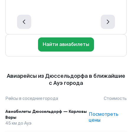
Найти авиабилеты
Авиарейсы из Дюссельдорфа в ближайшие
с Ауэ города
Рейсы в соседние города
Стоимость
Авиабилеты
Дюссельдорф
—
Карловы
Посмотреть
Вары
цены
45
км до
Ауэ