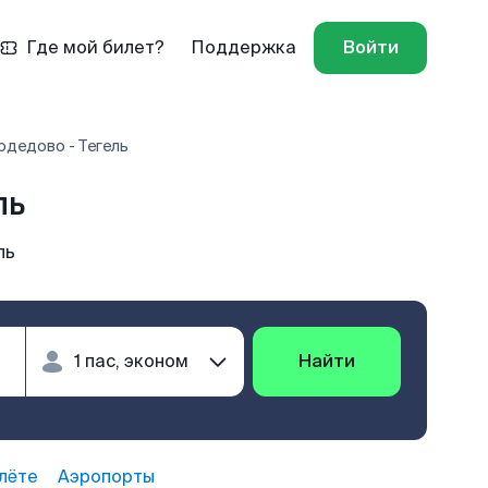
Где мой билет?
Поддержка
Войти
дедово - Тегель
ль
ль
Найти
лёте
Аэропорты