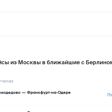
сы из Москвы в ближайшие с Берлино
 города
модедово
—
Франкфурт-на-Одере
П