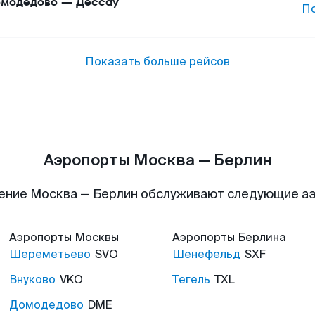
модедово
—
Дессау
П
Показать больше рейсов
Аэропорты Москва — Берлин
ение Москва — Берлин обслуживают следующие а
Аэропорты
Москвы
Аэропорты
Берлина
Шереметьево
SVO
Шенефельд
SXF
Внуково
VKO
Тегель
TXL
Домодедово
DME