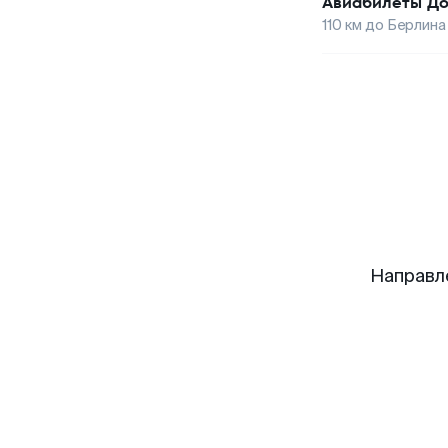
Авиабилеты
До
110
км до
Берлина
Направл