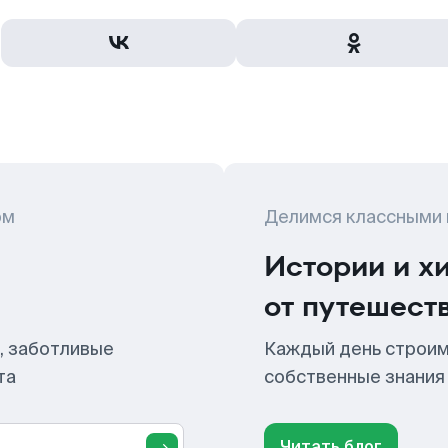
ом
Делимся классными
Истории и х
от путешест
, заботливые
Каждый день строим
та
собственные знания
Читать блог