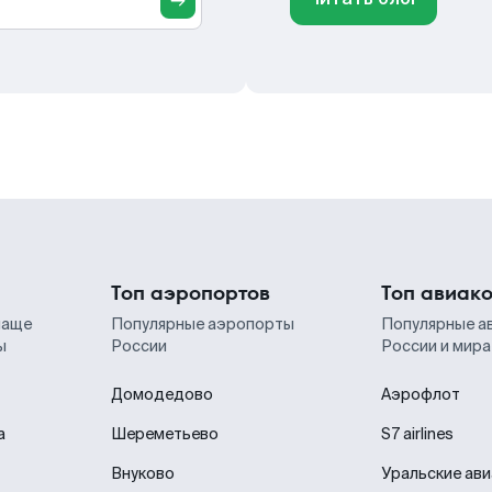
Топ аэропортов
Топ авиак
чаще
Популярные аэропорты
Популярные а
ы
России
России и мира
Домодедово
Аэрофлот
а
Шереметьево
S7 airlines
Внуково
Уральские ав