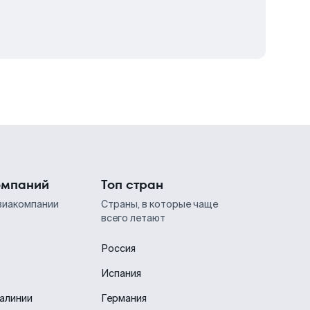
омпаний
Топ стран
виакомпании
Страны, в которые чаще
всего летают
Россия
Испания
иалинии
Германия