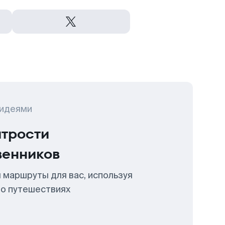
 идеями
итрости
венников
 маршруты для вас, используя
 о путешествиях