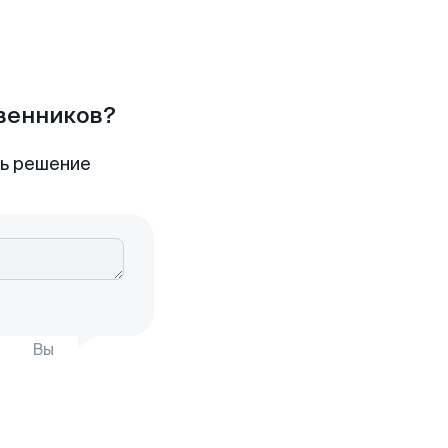
твенников?
ть решение
Вы