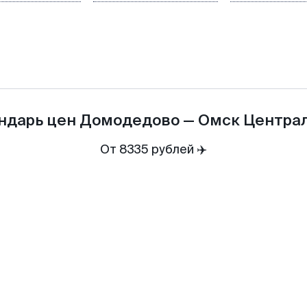
ндарь цен
Домодедово
—
Омск Центра
От 8335 рублей ✈️