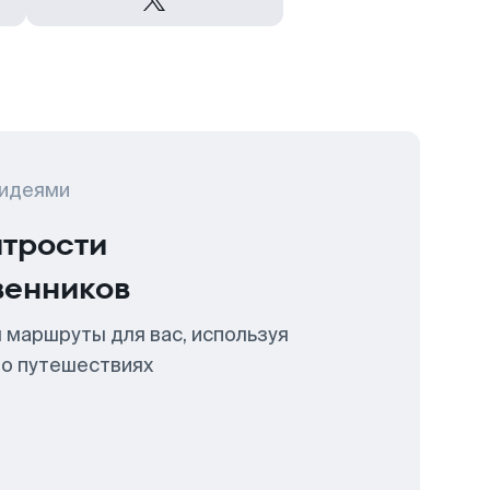
 идеями
итрости
венников
 маршруты для вас, используя
 о путешествиях