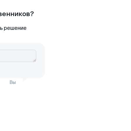
твенников?
ть решение
Вы