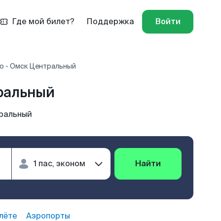
Где мой билет?
Поддержка
Войти
 - Омск Центральный
ральный
ральный
Найти
лёте
Аэропорты