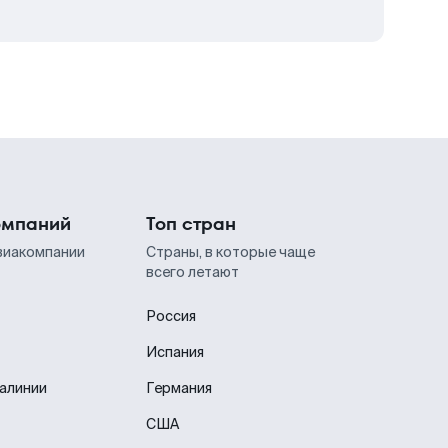
омпаний
Топ стран
виакомпании
Страны, в которые чаще
всего летают
Россия
Испания
иалинии
Германия
США