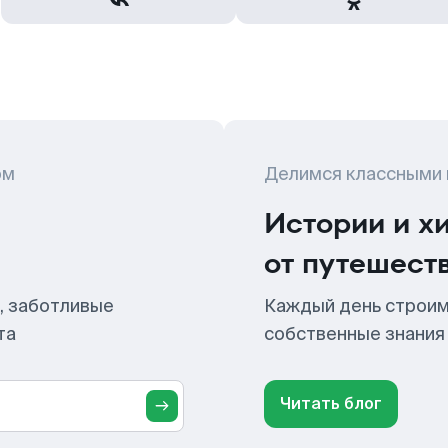
ом
Делимся классными
Истории и х
от путешест
, заботливые
Каждый день строим
та
собственные знания
Читать блог