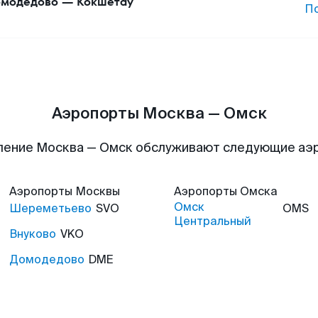
модедово
—
Кокшетау
П
Аэропорты Москва — Омск
ление Москва — Омск обслуживают следующие аэ
Аэропорты
Москвы
Аэропорты
Омска
Омск
Шереметьево
SVO
OMS
Центральный
Внуково
VKO
Домодедово
DME