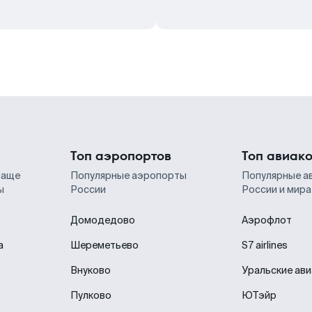
Топ аэропортов
Топ авиак
чаще
Популярные аэропорты
Популярные а
ы
России
России и мира
Домодедово
Аэрофлот
а
Шереметьево
S7 airlines
Внуково
Уральские ав
Пулково
ЮТэйр