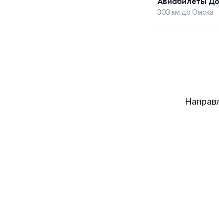
Авиабилеты
До
303
км до
Омска
Направ