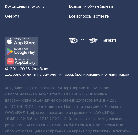
Конфиденциальность
Возврат и обмен билета
Оферта
Все вопросы и ответы
©
2011–2026
Купибилет
Дешёвые билеты на самолёт и поезд, бронирование и онлайн-заказ
Ж/Д билеты предоставляются партнёрами, в том числе
с использованием веб-системы ООО «РЖД – Цифровые
пассажирские решения» на основании договора № ЦПР-1282
от 04.04.2024 заключенного с Поставщиком услуг и Договора
ООО «РЖД-Цифровые пассажирские решения» c АО «ФПК»
№ ФПК-22-316 от 27.12.2022 г. Сайт не является официальным
ресурсом ОАО «РЖД». Стоимость билетов включает сервисный
сбор. Итоговая цена отображена на экране подтверждения покупки.
По вопросам рассмотрения обращений, жалоб, претензий граждан