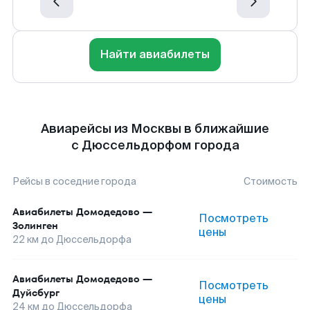
Найти авиабилеты
Авиарейсы из Москвы в ближайшие
с Дюссельдорфом города
Рейсы в соседние города
Стоимость
Авиабилеты
Домодедово
—
Посмотреть
Золинген
цены
22
км до
Дюссельдорфа
Авиабилеты
Домодедово
—
Посмотреть
Дуйсбург
цены
24
км до
Дюссельдорфа