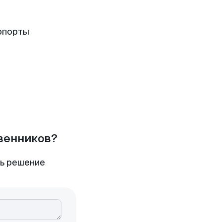
опорты
твенников?
ть решение