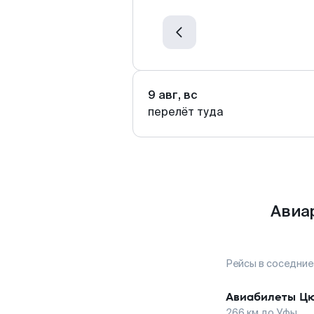
9 авг, вс
перелёт туда
Авиа
Рейсы в соседние
Авиабилеты
Ц
266
км до
Уфы