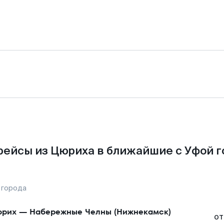
рейсы из Цюриха в ближайшие с Уфой г
 города
юрих
—
Набережные Челны (Нижнекамск)
от