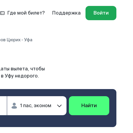
Где мой билет?
Поддержка
Войти
сов Цюрих - Уфа
даты вылета, чтобы
в Уфу недорого.
Найти