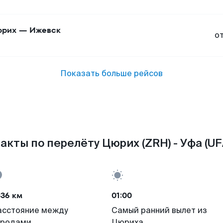
юрих
—
Ижевск
о
Показать больше рейсов
акты по перелёту Цюрих (ZRH) - Уфа (UF
336 км
01:00
асстояние между
Самый ранний вылет из
ородами
Цюриха