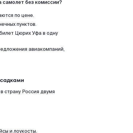
а самолет без комиссии?
аются по цене.
нечных пунктов.
 билет Цюрих Уфа в одну
редложения авиакомпаний,
есадками
в страну Россия двумя
йсы и лоукосты.