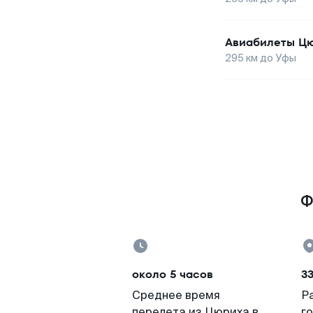
Авиабилеты
Ц
295
км до
Уфы
Ф
около 5 часов
3
Среднее время
Р
перелета из Цюриха в
г