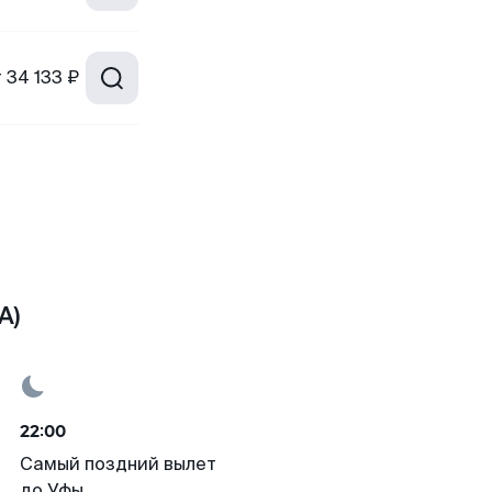
т
34 133 ₽
A)
22:00
Самый поздний вылет
до Уфы