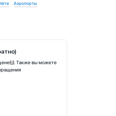
лёте
Аэропорты
ратно)
цене🙌. Также вы можете
звращения