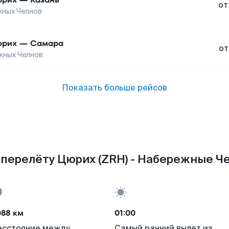
от
ных Челнов
юрих
—
Самара
от
жных Челнов
Показать больше рейсов
 перелёту Цюрих (ZRH) - Набережные Че
088 км
01:00
асстояние между
Самый ранний вылет из