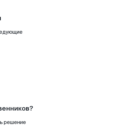
ы
ледующие
твенников?
ть решение