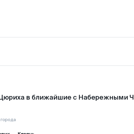
 Цюриха в ближайшие с Набережными Ч
 города
юрих
—
Казань