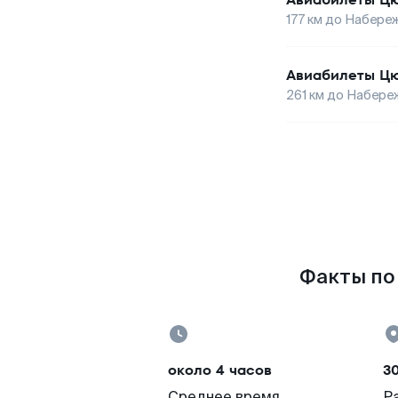
177
км до
Набереж
Авиабилеты
Ц
261
км до
Набере
Факты по
около 4 часов
3
Среднее время
Р