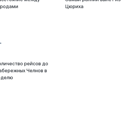
ородами
Цюриха
оличество рейсов до
абережных Челнов в
еделю