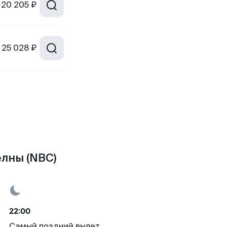
20 205 ₽
25 028 ₽
лны (NBC)
22:00
Самый поздний вылет