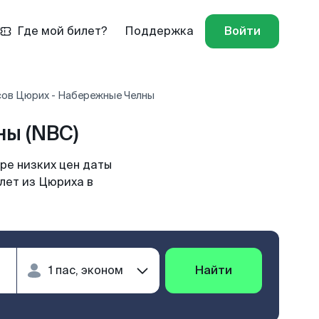
Где мой билет?
Поддержка
Войти
сов Цюрих - Набережные Челны
ы (NBC)
ре низких цен даты
лет из Цюриха в
Найти